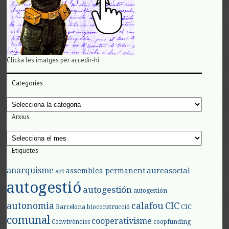
Clicka les imatges per accedir-hi
Categories
Categories
Arxius
Arxius
Etiquetes
anarquisme
aureasocial
assemblea permanent
art
autogestió
autogestión
autogestión
autonomia
calafou
CIC
CIC
Barcelona
bioconstrucció
comunal
cooperativisme
Convivències
coopfunding