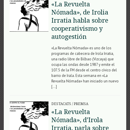
«La Revuelta
Nómada», de Irolia
Irratia habla sobre
cooperativismo y
autogestión
«La Revuelta Nómada» es uno de los
programas de cabecera de Irola Irratia,
una radio libre de Bilbao (Vizcaya) que
ocupa las ondas desde 1987 y emite el
107.5 de la FM desde el centro cívico del
barrio de Irala. Esta semana en «La
Revuelta Nómada» han iniciado un nuevo
[…]
DESTACATS
/
PREMSA
«La Revuelta
Nómada», d’Irola
Irratia, parla sobre