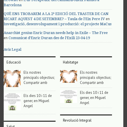
Barcelona
QUÈ ENS TROBAREM A LA 2ª EDICIÓ DEL TRASTER DE CAN
en
RICART AQUEST 4 DE SETEMBRE? – Taula de l'Eix Pere IV
Investigació, desenvolupament i producció: el projecte MaCus
Anarchist genius Enric Duran needs help in Exile – The Free
en
Comunicat d’Enric Duran des de l’Exili 23-04-19
Avis Legal
Educació
Habitatge
Els nostres
Els nostres
principals objectius;
principals objectius;
Compartir amb
Compartir amb
Els dies 10 i 11 de
Els dies 10 i 11 de
gener, en Miguel
gener, en Miguel
Angel
Angel
Revolució Integral
Salut