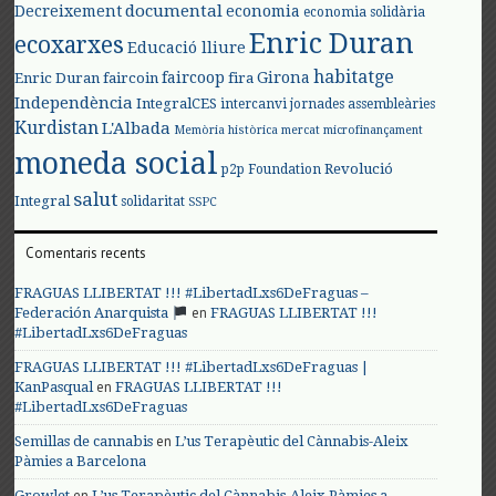
documental
Decreixement
economia
economia solidària
Enric Duran
ecoxarxes
Educació lliure
habitatge
faircoop
Girona
Enric Duran
faircoin
fira
Independència
IntegralCES
intercanvi
jornades assembleàries
Kurdistan
L'Albada
Memòria històrica
mercat
microfinançament
moneda social
Revolució
p2p Foundation
salut
Integral
solidaritat
SSPC
Comentaris recents
FRAGUAS LLIBERTAT !!! #LibertadLxs6DeFraguas –
en
Federación Anarquista
FRAGUAS LLIBERTAT !!!
#LibertadLxs6DeFraguas
FRAGUAS LLIBERTAT !!! #LibertadLxs6DeFraguas |
en
KanPasqual
FRAGUAS LLIBERTAT !!!
#LibertadLxs6DeFraguas
en
Semillas de cannabis
L’us Terapèutic del Cànnabis-Aleix
Pàmies a Barcelona
en
Growlet
L’us Terapèutic del Cànnabis-Aleix Pàmies a