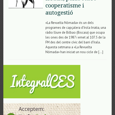
cooperatisme i
autogestió
«La Revuelta Nómada» és un dels
programes de capçalera d’Irola Irratia, una
ràdio lliure de Bilbao (Biscaia) que ocupa
les ones des de 1987 i emet al 107.5 de la
FM des del centre cívic del barri d’Irala.
Aquesta setmana a «La Revuelta
Nómada» han iniciat un nou cicle de […]