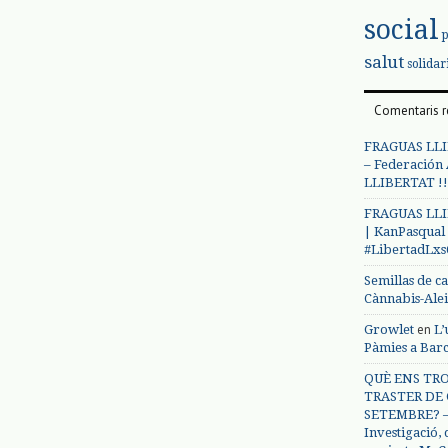
social
salut
solidar
Comentaris r
FRAGUAS LLI
– Federación
LLIBERTAT !!
FRAGUAS LLI
| KanPasqual
#LibertadLx
Semillas de c
Cànnabis-Ale
en
Growlet
L’
Pàmies a Bar
QUÈ ENS TRO
TRASTER DE 
SETEMBRE? – 
Investigació,