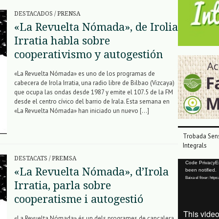
DESTACADOS
/
PRENSA
«La Revuelta Nómada», de Irolia
Irratia habla sobre
cooperativismo y autogestión
«La Revuelta Nómada» es uno de los programas de
cabecera de Irola Irratia, una radio libre de Bilbao (Vizcaya)
que ocupa las ondas desde 1987 y emite el 107.5 de la FM
desde el centro cívico del barrio de Irala. Esta semana en
«La Revuelta Nómada» han iniciado un nuevo […]
Trobada Sens
Integrals
DESTACATS
/
PREMSA
Reproductor
Code PrivacyErr
«La Revuelta Nómada», d’Irola
been notified.
de
Baixa el fitxer: ht
vídeo
Irratia, parla sobre
cooperatisme i autogestió
«La Revuelta Nómada» és un dels programes de capçalera