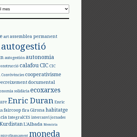
e
assemblea permanent
art
autogestió
l
autonomia
ón
autogestión
calafou
CIC
CIC
construcció
l
cooperativisme
Convivències
documental
Decreixement
ecoxarxes
onomia solidària
Enric Duran
iure
Enric
habitatge
faircoop
Girona
in
fira
cia
IntegralCES
intercanvi
jornades
Kurdistan
L'Albada
Memòria
moneda
microfinançament