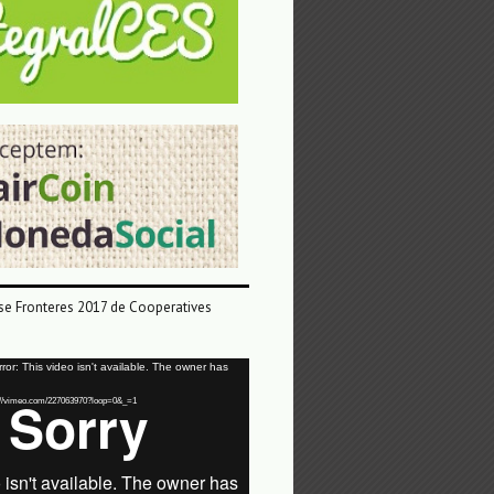
e Fronteres 2017 de Cooperatives
or: This video isn't available. The owner has
tps://vimeo.com/227063970?loop=0&_=1