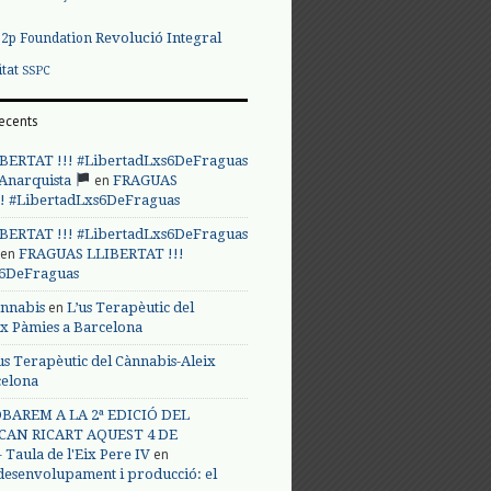
Revolució Integral
p2p Foundation
itat
SSPC
ecents
BERTAT !!! #LibertadLxs6DeFraguas
en
 Anarquista
FRAGUAS
! #LibertadLxs6DeFraguas
BERTAT !!! #LibertadLxs6DeFraguas
en
FRAGUAS LLIBERTAT !!!
s6DeFraguas
en
annabis
L’us Terapèutic del
ix Pàmies a Barcelona
us Terapèutic del Cànnabis-Aleix
celona
BAREM A LA 2ª EDICIÓ DEL
CAN RICART AQUEST 4 DE
en
Taula de l'Eix Pere IV
 desenvolupament i producció: el