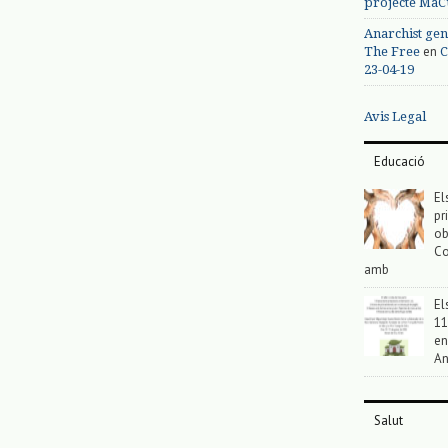
projecte MaC
Anarchist gen
en
The Free
C
23-04-19
Avis Legal
Educació
El
pr
ob
Co
amb
El
11
en
An
Salut