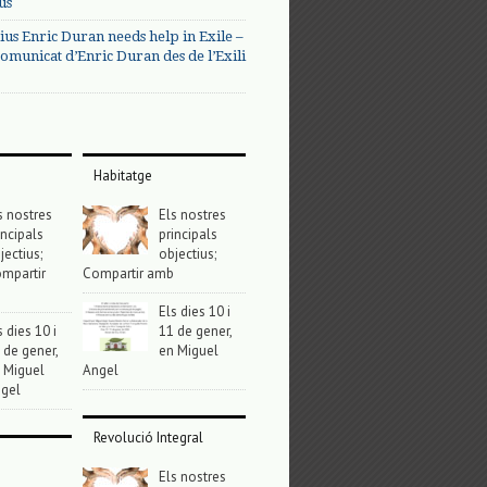
us
ius Enric Duran needs help in Exile –
omunicat d’Enric Duran des de l’Exili
Habitatge
s nostres
Els nostres
incipals
principals
jectius;
objectius;
mpartir
Compartir amb
Els dies 10 i
s dies 10 i
11 de gener,
 de gener,
en Miguel
 Miguel
Angel
gel
Revolució Integral
Els nostres