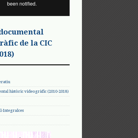
 documental
ràfic de la CIC
018)
eratiu
tal històric videogràfic (2010-2018)
-Integralces