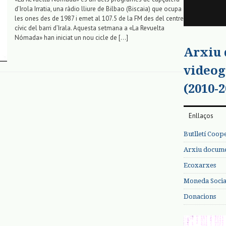
d’Irola Irratia, una ràdio lliure de Bilbao (Biscaia) que ocupa
les ones des de 1987 i emet al 107.5 de la FM des del centre
cívic del barri d’Irala. Aquesta setmana a «La Revuelta
Nómada» han iniciat un nou cicle de […]
Arxiu
videog
(2010-2
Enllaços
Butlletí Coop
Arxiu documen
Ecoxarxes
Moneda Social
Donacions