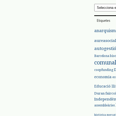
Arxius
Etiquetes
anarquism
aureasocia
autogesti
Barcelona
bio
comuna
coopfunding
economia
ec
Educació ll
Duran
fairco
Independèn
assembleàries
històrica
mercat