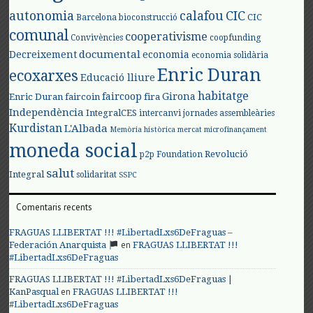
autonomia
calafou
CIC
CIC
Barcelona
bioconstrucció
comunal
cooperativisme
Convivències
coopfunding
documental
Decreixement
economia
economia solidària
Enric Duran
ecoxarxes
Educació lliure
habitatge
faircoop
Girona
Enric Duran
faircoin
fira
Independència
IntegralCES
intercanvi
jornades assembleàries
Kurdistan
L'Albada
Memòria històrica
mercat
microfinançament
moneda social
Revolució
p2p Foundation
salut
Integral
solidaritat
SSPC
Comentaris recents
FRAGUAS LLIBERTAT !!! #LibertadLxs6DeFraguas –
en
Federación Anarquista
FRAGUAS LLIBERTAT !!!
#LibertadLxs6DeFraguas
FRAGUAS LLIBERTAT !!! #LibertadLxs6DeFraguas |
en
KanPasqual
FRAGUAS LLIBERTAT !!!
#LibertadLxs6DeFraguas