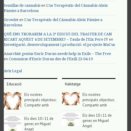
en
Semillas de cannabis
L’us Terapèutic del Cànnabis-Aleix
Pàmies a Barcelona
en
Growlet
L’us Terapèutic del Cànnabis-Aleix Pàmies a
Barcelona
QUÈ ENS TROBAREM A LA 2ª EDICIÓ DEL TRASTER DE CAN
en
RICART AQUEST 4 DE SETEMBRE? – Taula de l'Eix Pere IV
Investigació, desenvolupament i producció: el projecte MaCus
Anarchist genius Enric Duran needs help in Exile – The Free
en
Comunicat d’Enric Duran des de l’Exili 23-04-19
Avis Legal
Educació
Habitatge
Els nostres
Els nostres
principals objectius;
principals objectius;
Compartir amb
Compartir amb
Els dies 10 i 11 de
Els dies 10 i 11 de
gener, en Miguel
gener, en Miguel
Angel
Angel