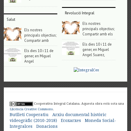
Revolució Integral
Salut
Els nostres
principals objectius;
Els nostres
Compartir amb els
principals objectius;
Compartir amb
Els dies 10 i 11 de
gener, en Miguel
Els dies 10 i 11 de
Angel Suarez,
gener, en Miguel
Angel
Cooperativa Integral Catalana. Aquesta obra està sota una
Llicència Creative Commons
.
Butlletí Cooperatiu
Arxiu documental històric
videogràfic (2010-2018)
Ecoxarxes
Moneda Social-
Integralces
Donacions