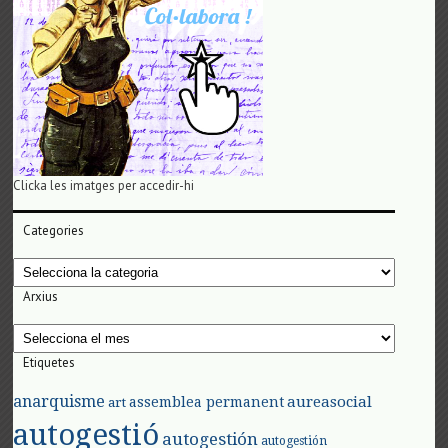
Clicka les imatges per accedir-hi
Categories
Categories
Arxius
Arxius
Etiquetes
anarquisme
aureasocial
assemblea permanent
art
autogestió
autogestión
autogestión