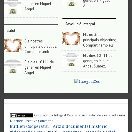
gener, en Miguel
gener, en Miguel
Angel
Angel
Revolució Integral
Salut
Els nostres
principals objectius;
Els nostres
Compartir amb els
principals objectius;
Compartir amb
Els dies 10 i 11 de
gener, en Miguel
Els dies 10 i 11 de
Angel Suarez,
gener, en Miguel
Angel
Cooperativa Integral Catalana. Aquesta obra està sota una
Llicència Creative Commons
.
Butlletí Cooperatiu
Arxiu documental històric