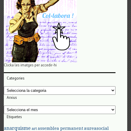
Clicka les imatges per accedir-hi
Categories
Categories
Arxius
Arxius
Etiquetes
anarquisme
aureasocial
assemblea permanent
art