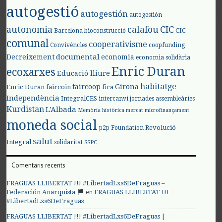
autogestió
autogestión
autogestión
autonomia
calafou
CIC
CIC
Barcelona
bioconstrucció
comunal
cooperativisme
Convivències
coopfunding
documental
Decreixement
economia
economia solidària
Enric Duran
ecoxarxes
Educació lliure
habitatge
faircoop
Girona
Enric Duran
faircoin
fira
Independència
IntegralCES
intercanvi
jornades assembleàries
Kurdistan
L'Albada
Memòria històrica
mercat
microfinançament
moneda social
Revolució
p2p Foundation
salut
Integral
solidaritat
SSPC
Comentaris recents
FRAGUAS LLIBERTAT !!! #LibertadLxs6DeFraguas –
en
Federación Anarquista
FRAGUAS LLIBERTAT !!!
#LibertadLxs6DeFraguas
FRAGUAS LLIBERTAT !!! #LibertadLxs6DeFraguas |