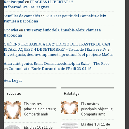
en
KanPasqual
FRAGUAS LLIBERTAT !!!
#LibertadLxs6DeFraguas
en
Semillas de cannabis
L’us Terapèutic del Cànnabis-Aleix
Pàmies a Barcelona
en
Growlet
L’us Terapèutic del Cànnabis-Aleix Pàmies a
Barcelona
QUÈ ENS TROBAREM A LA 2ª EDICIÓ DEL TRASTER DE CAN
en
RICART AQUEST 4 DE SETEMBRE? – Taula de l'Eix Pere IV
Investigació, desenvolupament i producció: el projecte MaCus
Anarchist genius Enric Duran needs help in Exile – The Free
en
Comunicat d’Enric Duran des de l’Exili 23-04-19
Avis Legal
Educació
Habitatge
Els nostres
Els nostres
principals objectius;
principals objectius;
Compartir amb
Compartir amb
Els dies 10 i 11 de
Els dies 10 i 11 de