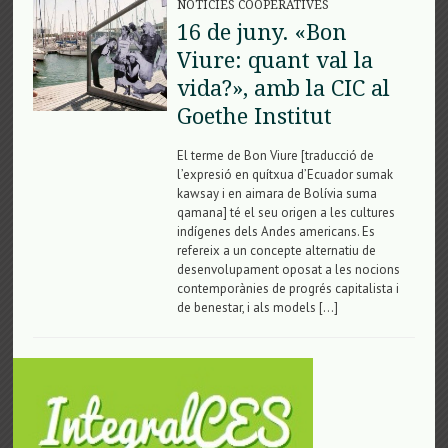
NOTÍCIES COOPERATIVES
16 de juny. «Bon
Viure: quant val la
vida?», amb la CIC al
Goethe Institut
El terme de Bon Viure [traducció de
l’expresió en quítxua d’Ecuador sumak
kawsay i en aimara de Bolívia suma
qamana] té el seu origen a les cultures
indígenes dels Andes americans. Es
refereix a un concepte alternatiu de
desenvolupament oposat a les nocions
contemporànies de progrés capitalista i
de benestar, i als models […]