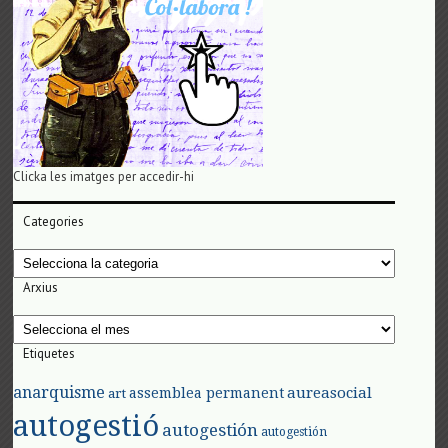
Clicka les imatges per accedir-hi
Categories
Categories
Arxius
Arxius
Etiquetes
anarquisme
aureasocial
assemblea permanent
art
autogestió
autogestión
autogestión