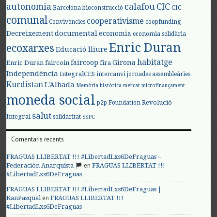
autonomia
calafou
CIC
CIC
Barcelona
bioconstrucció
comunal
cooperativisme
Convivències
coopfunding
documental
Decreixement
economia
economia solidària
Enric Duran
ecoxarxes
Educació lliure
habitatge
faircoop
Girona
Enric Duran
faircoin
fira
Independència
IntegralCES
intercanvi
jornades assembleàries
Kurdistan
L'Albada
Memòria històrica
mercat
microfinançament
moneda social
Revolució
p2p Foundation
salut
Integral
solidaritat
SSPC
Comentaris recents
FRAGUAS LLIBERTAT !!! #LibertadLxs6DeFraguas –
en
Federación Anarquista
FRAGUAS LLIBERTAT !!!
#LibertadLxs6DeFraguas
FRAGUAS LLIBERTAT !!! #LibertadLxs6DeFraguas |
en
KanPasqual
FRAGUAS LLIBERTAT !!!
#LibertadLxs6DeFraguas