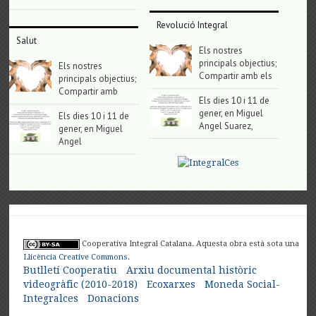
Revolució Integral
Salut
Els nostres
principals objectius;
Els nostres
Compartir amb els
principals objectius;
Compartir amb
Els dies 10 i 11 de
gener, en Miguel
Els dies 10 i 11 de
Angel Suarez,
gener, en Miguel
Angel
Cooperativa Integral Catalana. Aquesta obra està sota una
Llicència Creative Commons
.
Butlletí Cooperatiu
Arxiu documental històric
videogràfic (2010-2018)
Ecoxarxes
Moneda Social-
Integralces
Donacions