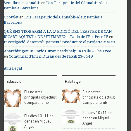
en
Semillas de cannabis
L’us Terapèutic del Cànnabis-Aleix
Pàmies a Barcelona
en
Growlet
L’us Terapèutic del Cànnabis-Aleix Pàmies a
Barcelona
QUÈ ENS TROBAREM A LA 2ª EDICIÓ DEL TRASTER DE CAN
en
RICART AQUEST 4 DE SETEMBRE? – Taula de l'Eix Pere IV
Investigació, desenvolupament i producció: el projecte MaCus
Anarchist genius Enric Duran needs help in Exile – The Free
en
Comunicat d’Enric Duran des de l’Exili 23-04-19
Avis Legal
Educació
Habitatge
Els nostres
Els nostres
principals objectius;
principals objectius;
Compartir amb
Compartir amb
Els dies 10 i 11 de
Els dies 10 i 11 de
gener, en Miguel
gener, en Miguel
Angel
Angel