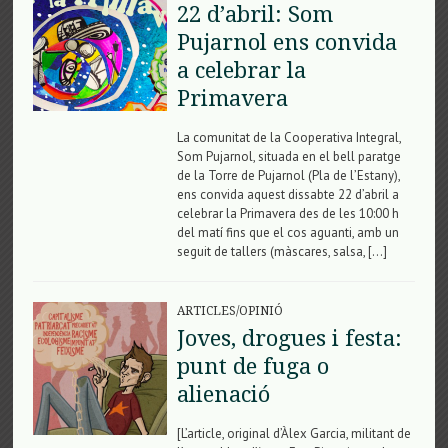
22 d’abril: Som
Pujarnol ens convida
a celebrar la
Primavera
La comunitat de la Cooperativa Integral,
Som Pujarnol, situada en el bell paratge
de la Torre de Pujarnol (Pla de l’Estany),
ens convida aquest dissabte 22 d’abril a
celebrar la Primavera des de les 10:00 h
del matí fins que el cos aguanti, amb un
seguit de tallers (màscares, salsa, […]
ARTICLES/OPINIÓ
Joves, drogues i festa:
punt de fuga o
alienació
[L’article, original d’Àlex Garcia, militant de