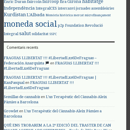
habitatge
faircoop
Girona
Enric Duran
faircoin
fira
Independència
IntegralCES
intercanvi
jornades assembleàries
Kurdistan
L'Albada
Memòria històrica
mercat
microfinançament
moneda social
Revolució
p2p Foundation
salut
Integral
solidaritat
SSPC
Comentaris recents
FRAGUAS LLIBERTAT !!! #LibertadLxs6DeFraguas –
en
Federación Anarquista
FRAGUAS LLIBERTAT !!!
#LibertadLxs6DeFraguas
FRAGUAS LLIBERTAT !!! #LibertadLxs6DeFraguas |
en
KanPasqual
FRAGUAS LLIBERTAT !!!
#LibertadLxs6DeFraguas
en
Semillas de cannabis
L’us Terapèutic del Cànnabis-Aleix
Pàmies a Barcelona
en
Growlet
L’us Terapèutic del Cànnabis-Aleix Pàmies a
Barcelona
QUÈ ENS TROBAREM A LA 2ª EDICIÓ DEL TRASTER DE CAN