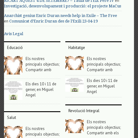
en
RICART AQUEST 4 DE SETEMBRE? – Taula de l'Eix Pere IV
Investigació, desenvolupament i producció: el projecte MaCus
Anarchist genius Enric Duran needs help in Exile – The Free
en
Comunicat d’Enric Duran des de l’Exili 23-04-19
Avis Legal
Educació
Habitatge
Els nostres
Els nostres
principals objectius;
principals objectius;
Compartir amb
Compartir amb
Els dies 10 i 11 de
Els dies 10 i 11 de
gener, en Miguel
gener, en Miguel
Angel
Angel
Revolució Integral
Salut
Els nostres
principals objectius;
Els nostres
Compartir amb els
principals objectius;