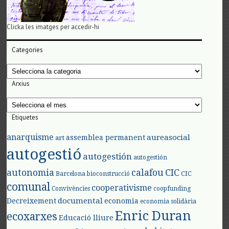
Clicka les imatges per accedir-hi
Categories
Categories
Arxius
Arxius
Etiquetes
anarquisme
aureasocial
assemblea permanent
art
autogestió
autogestión
autogestión
autonomia
calafou
CIC
CIC
Barcelona
bioconstrucció
comunal
cooperativisme
Convivències
coopfunding
documental
Decreixement
economia
economia solidària
Enric Duran
ecoxarxes
Educació lliure