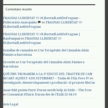
Comentaris recents
FRAGUAS LLIBERTAT !!! #LibertadLxs6DeFraguas –
en
Federación Anarquista
FRAGUAS LLIBERTAT !!!
#LibertadLxs6DeFraguas
FRAGUAS LLIBERTAT !!! #LibertadLxs6DeFraguas |
en
KanPasqual
FRAGUAS LLIBERTAT !!!
#LibertadLxs6DeFraguas
en
Semillas de cannabis
L’us Terapèutic del Cànnabis-Aleix
Pàmies a Barcelona
en
Growlet
L’us Terapèutic del Cànnabis-Aleix Pàmies a
Barcelona
QUÈ ENS TROBAREM A LA 2ª EDICIÓ DEL TRASTER DE CAN
en
RICART AQUEST 4 DE SETEMBRE? – Taula de l'Eix Pere IV
Investigació, desenvolupament i producció: el projecte MaCus
Anarchist genius Enric Duran needs help in Exile – The Free
en
Comunicat d’Enric Duran des de l’Exili 23-04-19
Avis Legal