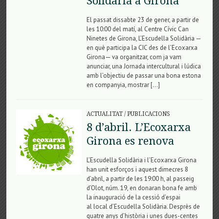
Solidària a Girona
El passat dissabte 23 de gener, a partir de
les 10:00 del matí, al Centre Cívic Can
Ninetes de Girona, L’Escudella Solidària —
en què participa la CIC des de l’Ecoxarxa
Girona— va organitzar, com ja vam
anunciar, una Jornada intercultural i lúdica
amb l’objectiu de passar una bona estona
en companyia, mostrar […]
ACTUALITAT
/
PUBLICACIONS
8 d’abril. L’Ecoxarxa
Girona es renova
L’Escudella Solidària i l’Ecoxarxa Girona
han unit esforços i aquest dimecres 8
d’abril, a partir de les 19:00 h, al passeig
d’Olot, núm. 19, en donaran bona fe amb
la inauguració de la cessió d’espai
al local d’Escudella Solidària. Desprès de
quatre anys d’història i unes dues-centes