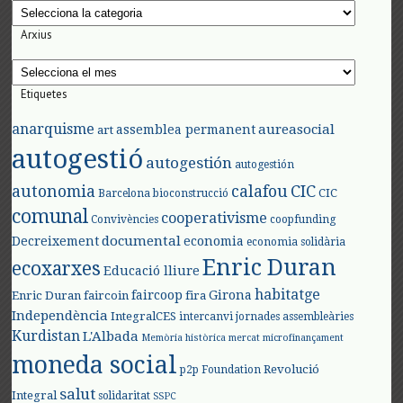
Categories
Arxius
Arxius
Etiquetes
anarquisme
aureasocial
assemblea permanent
art
autogestió
autogestión
autogestión
autonomia
calafou
CIC
CIC
Barcelona
bioconstrucció
comunal
cooperativisme
Convivències
coopfunding
documental
Decreixement
economia
economia solidària
Enric Duran
ecoxarxes
Educació lliure
habitatge
faircoop
Girona
Enric Duran
faircoin
fira
Independència
IntegralCES
intercanvi
jornades assembleàries
Kurdistan
L'Albada
Memòria històrica
mercat
microfinançament
moneda social
Revolució
p2p Foundation
salut
Integral
solidaritat
SSPC