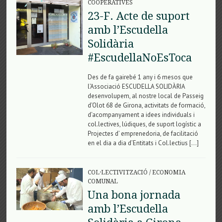
COOPERATIVES
23-F. Acte de suport
amb l’Escudella
Solidària
#EscudellaNoEsToca
Des de fa gairebé 1 any i 6 mesos que
l’Associació ESCUDELLA SOLIDÀRIA
desenvolupem, al nostre local de Passeig
d’Olot 68 de Girona, activitats de formació,
d’acompanyament a idees individuals i
col.lectives, lúdiques, de suport logístic a
Projectes d’ emprenedoria, de facilitació
en el dia a dia d’Entitats i Col.lectius […]
COL·LECTIVITZACIÓ
/
ECONOMIA
COMUNAL
Una bona jornada
amb l’Escudella