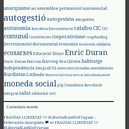
anarquisme
aureasocial
assemblea permanent
art
autogestió
autogestión
autogestión
autonomia
calafou
CIC
CIC
Barcelona
bioconstrucció
comunal
cooperativisme
Convivències
coopfunding
documental
Decreixement
economia
economia solidària
Enric Duran
ecoxarxes
Educació lliure
habitatge
faircoop
Girona
Enric Duran
faircoin
fira
Independència
IntegralCES
intercanvi
jornades assembleàries
Kurdistan
L'Albada
Memòria històrica
mercat
microfinançament
moneda social
Revolució
p2p Foundation
salut
Integral
solidaritat
SSPC
Comentaris recents
FRAGUAS LLIBERTAT !!! #LibertadLxs6DeFraguas –
en
Federación Anarquista
FRAGUAS LLIBERTAT !!!
#LibertadLxs6DeFraguas