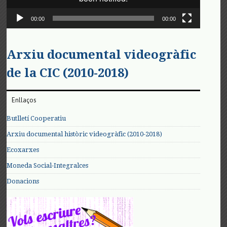
00:00
00:00
Arxiu documental videogràfic
de la CIC (2010-2018)
Enllaços
Butlletí Cooperatiu
Arxiu documental històric videogràfic (2010-2018)
Ecoxarxes
Moneda Social-Integralces
Donacions