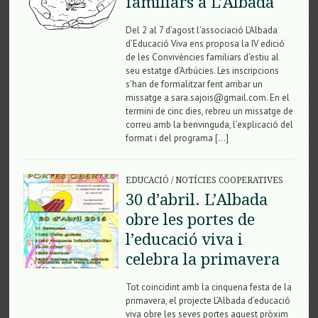
familiars a L’Albada
Del 2 al 7 d’agost l’associació L’Albada
d’Educació Viva ens proposa la IV edició
de les Convivències familiars d’estiu al
seu estatge d’Arbúcies. Les inscripcions
s’han de formalitzar fent arribar un
missatge a sara.sajois@gmail.com. En el
termini de cinc dies, rebreu un missatge de
correu amb la benvinguda, l’explicació del
format i del programa […]
EDUCACIÓ
/
NOTÍCIES COOPERATIVES
30 d’abril. L’Albada
obre les portes de
l’educació viva i
celebra la primavera
Tot coincidint amb la cinquena festa de la
primavera, el projecte L’Albada d’educació
viva obre les seves portes aquest pròxim