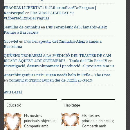
FRAGUAS LLIBERTAT !!! #LibertadLxs6DeFraguas |
en
KanPasqual
FRAGUAS LLIBERTAT !!!
#LibertadLxs6DeFraguas
en
Semillas de cannabis
L’us Terapèutic del Cànnabis-Aleix
Pàmies a Barcelona
en
Growlet
L’us Terapèutic del Cànnabis-Aleix Pàmies a
Barcelona
QUÈ ENS TROBAREM A LA 2ª EDICIÓ DEL TRASTER DE CAN
en
RICART AQUEST 4 DE SETEMBRE? – Taula de l'Eix Pere IV
Investigació, desenvolupament i producció: el projecte MaCus
Anarchist genius Enric Duran needs help in Exile – The Free
en
Comunicat d’Enric Duran des de l’Exili 23-04-19
Avis Legal
Educació
Habitatge
Els nostres
Els nostres
principals objectius;
principals objectius;
Compartir amb
Compartir amb