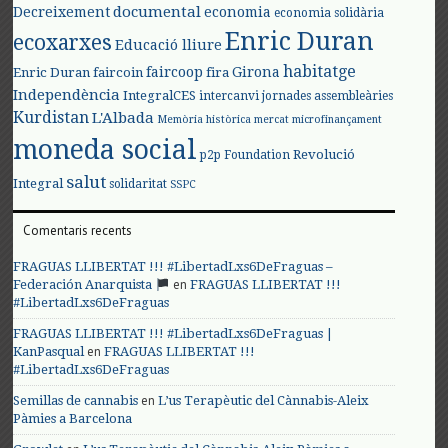
documental
Decreixement
economia
economia solidària
Enric Duran
ecoxarxes
Educació lliure
habitatge
faircoop
Girona
Enric Duran
faircoin
fira
Independència
IntegralCES
intercanvi
jornades assembleàries
Kurdistan
L'Albada
Memòria històrica
mercat
microfinançament
moneda social
Revolució
p2p Foundation
salut
Integral
solidaritat
SSPC
Comentaris recents
FRAGUAS LLIBERTAT !!! #LibertadLxs6DeFraguas –
en
Federación Anarquista
FRAGUAS LLIBERTAT !!!
#LibertadLxs6DeFraguas
FRAGUAS LLIBERTAT !!! #LibertadLxs6DeFraguas |
en
KanPasqual
FRAGUAS LLIBERTAT !!!
#LibertadLxs6DeFraguas
en
Semillas de cannabis
L’us Terapèutic del Cànnabis-Aleix
Pàmies a Barcelona