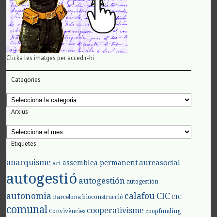
Clicka les imatges per accedir-hi
Categories
Categories
Arxius
Arxius
Etiquetes
anarquisme
aureasocial
assemblea permanent
art
autogestió
autogestión
autogestión
autonomia
calafou
CIC
CIC
Barcelona
bioconstrucció
comunal
cooperativisme
Convivències
coopfunding