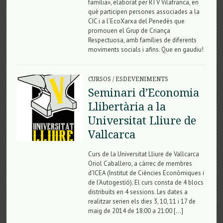
família», elaborat per RTV Vilafranca, en
què participen persones associades a la
CIC i a l’EcoXarxa del Penedès que
promouen el Grup de Criança
Respectuosa, amb famílies de diferents
moviments socials i afins. Que en gaudiu!
CURSOS
/
ESDEVENIMENTS
Seminari d’Economia
Llibertària a la
Universitat Lliure de
Vallcarca
Curs de la Universitat Lliure de Vallcarca
Oriol Caballero, a càrrec de membres
d’ICEA (Institut de Ciències Econòmiques i
de l’Autogestió). El curs consta de 4 blocs
distribuïts en 4 sessions. Les dates a
realitzar serien els dies 3, 10, 11 i 17 de
maig de 2014 de 18:00 a 21:00 […]