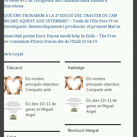
en
Growlet
L’us Terapèutic del Cànnabis-Aleix Pàmies a
Barcelona
QUÈ ENS TROBAREM A LA 2ª EDICIÓ DEL TRASTER DE CAN
en
RICART AQUEST 4 DE SETEMBRE? – Taula de l'Eix Pere IV
Investigació, desenvolupament i producció: el projecte MaCus
Anarchist genius Enric Duran needs help in Exile – The Free
en
Comunicat d’Enric Duran des de l’Exili 23-04-19
Avis Legal
Educació
Habitatge
Els nostres
Els nostres
principals objectius;
principals objectius;
Compartir amb
Compartir amb
Els dies 10 i 11 de
Els dies 10 i 11 de
gener, en Miguel
gener, en Miguel
Angel
Angel
Revolució Integral