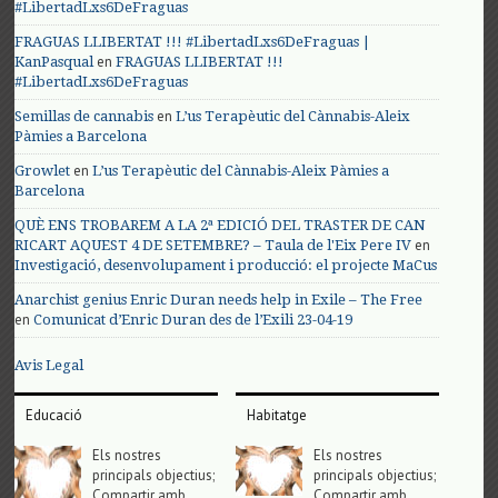
#LibertadLxs6DeFraguas
FRAGUAS LLIBERTAT !!! #LibertadLxs6DeFraguas |
en
KanPasqual
FRAGUAS LLIBERTAT !!!
#LibertadLxs6DeFraguas
en
Semillas de cannabis
L’us Terapèutic del Cànnabis-Aleix
Pàmies a Barcelona
en
Growlet
L’us Terapèutic del Cànnabis-Aleix Pàmies a
Barcelona
QUÈ ENS TROBAREM A LA 2ª EDICIÓ DEL TRASTER DE CAN
en
RICART AQUEST 4 DE SETEMBRE? – Taula de l'Eix Pere IV
Investigació, desenvolupament i producció: el projecte MaCus
Anarchist genius Enric Duran needs help in Exile – The Free
en
Comunicat d’Enric Duran des de l’Exili 23-04-19
Avis Legal
Educació
Habitatge
Els nostres
Els nostres
principals objectius;
principals objectius;
Compartir amb
Compartir amb