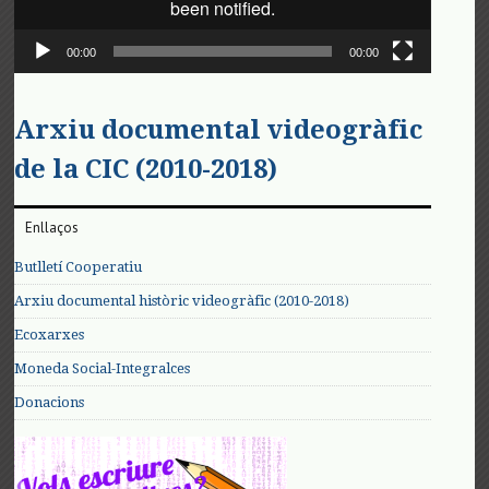
00:00
00:00
Arxiu documental videogràfic
de la CIC (2010-2018)
Enllaços
Butlletí Cooperatiu
Arxiu documental històric videogràfic (2010-2018)
Ecoxarxes
Moneda Social-Integralces
Donacions