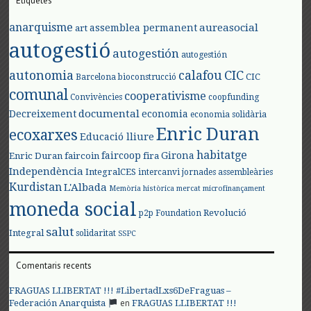
Etiquetes
anarquisme
aureasocial
assemblea permanent
art
autogestió
autogestión
autogestión
autonomia
calafou
CIC
CIC
Barcelona
bioconstrucció
comunal
cooperativisme
Convivències
coopfunding
documental
Decreixement
economia
economia solidària
Enric Duran
ecoxarxes
Educació lliure
habitatge
faircoop
Girona
Enric Duran
faircoin
fira
Independència
IntegralCES
intercanvi
jornades assembleàries
Kurdistan
L'Albada
Memòria històrica
mercat
microfinançament
moneda social
Revolució
p2p Foundation
salut
Integral
solidaritat
SSPC
Comentaris recents
FRAGUAS LLIBERTAT !!! #LibertadLxs6DeFraguas –
en
Federación Anarquista
FRAGUAS LLIBERTAT !!!