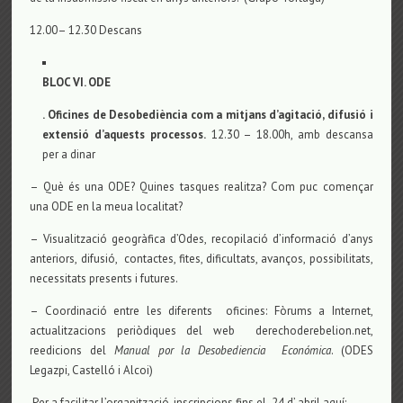
12.00– 12.30 Descans
BLOC VI. ODE
. Oficines de Desobediència com a mitjans d’agitació, difusió i
extensió d’aquests processos.
12.30 – 18.00h, amb descansa
per a dinar
– Què és una ODE? Quines tasques realitza? Com puc començar
una ODE en la meua localitat?
– Visualització geogràfica d’Odes, recopilació d’informació d’anys
anteriors, difusió, contactes, fites, dificultats, avanços, possibilitats,
necessitats presents i futures.
– Coordinació entre les diferents oficines: Fòrums a Internet,
actualitzacions periòdiques del web derechoderebelion.net,
reedicions del
Manual por la Desobediencia Económica
. (ODES
Legazpi, Castelló i Alcoi)
Per a facilitar l’organització, inscripcions fins el 24 d’ abril aquí: