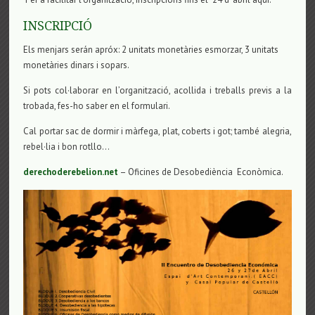
INSCRIPCIÓ
Els menjars serán apróx: 2 unitats monetàries esmorzar, 3 unitats
monetàries dinars i sopars.
Si pots col·laborar en l’organització, acollida i treballs previs a la
trobada, fes-ho saber en el formulari.
Cal portar sac de dormir i màrfega, plat, coberts i got; també alegria,
rebel·lia i bon rotllo…
derechoderebelion.net
– Oficines de Desobediència Econòmica.