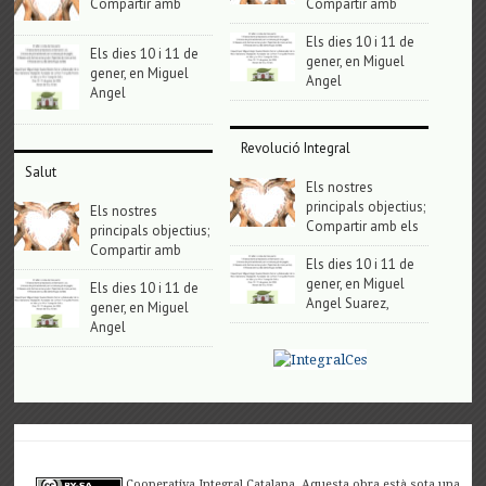
Compartir amb
Compartir amb
Els dies 10 i 11 de
Els dies 10 i 11 de
gener, en Miguel
gener, en Miguel
Angel
Angel
Revolució Integral
Salut
Els nostres
principals objectius;
Els nostres
Compartir amb els
principals objectius;
Compartir amb
Els dies 10 i 11 de
gener, en Miguel
Els dies 10 i 11 de
Angel Suarez,
gener, en Miguel
Angel
Cooperativa Integral Catalana. Aquesta obra està sota una