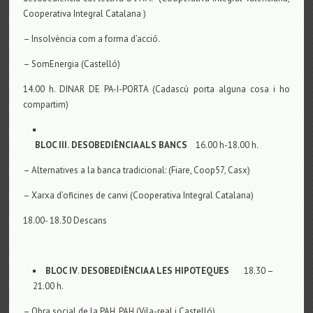
Cooperativa Integral Catalana )
– Insolvència com a forma d’acció.
– SomEnergia (Castelló)
14.00 h. DINAR DE PA-I-PORTA (Cadascú porta alguna cosa i ho
compartim)
BLOC III.
DESOBEDIÈNCIA ALS BANCS
16.00 h-18.00 h.
– Alternatives a la banca tradicional: (Fiare, Coop57, Casx)
– Xarxa d’oficines de canvi (Cooperativa Integral Catalana)
18.00- 18.30 Descans
BLOC IV
.
DESOBEDIÈNCIA A LES HIPOTEQUES
18.30 –
21.00 h.
– Obra social de la PAH. PAH (Vila-real i Castelló)