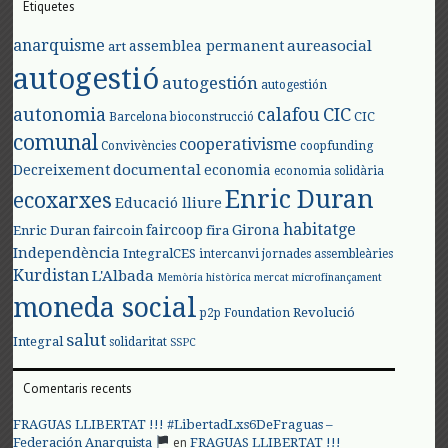
Etiquetes
anarquisme
aureasocial
assemblea permanent
art
autogestió
autogestión
autogestión
autonomia
calafou
CIC
CIC
Barcelona
bioconstrucció
comunal
cooperativisme
Convivències
coopfunding
documental
Decreixement
economia
economia solidària
Enric Duran
ecoxarxes
Educació lliure
habitatge
faircoop
Girona
Enric Duran
faircoin
fira
Independència
IntegralCES
intercanvi
jornades assembleàries
Kurdistan
L'Albada
Memòria històrica
mercat
microfinançament
moneda social
Revolució
p2p Foundation
salut
Integral
solidaritat
SSPC
Comentaris recents
FRAGUAS LLIBERTAT !!! #LibertadLxs6DeFraguas –
en
Federación Anarquista
FRAGUAS LLIBERTAT !!!