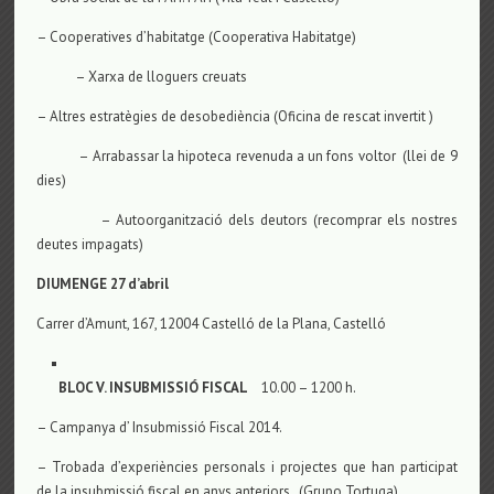
– Cooperatives d’habitatge (Cooperativa Habitatge)
– Xarxa de lloguers creuats
– Altres estratègies de desobediència (Oficina de rescat invertit )
– Arrabassar la hipoteca revenuda a un fons voltor (llei de 9
dies)
– Autoorganització dels deutors (recomprar els nostres
deutes impagats)
DIUMENGE 27 d’abril
Carrer d’Amunt, 167, 12004 Castelló de la Plana, Castelló
BLOC V. INSUBMISSIÓ FISCAL
10.00 – 1200 h.
– Campanya d’ Insubmissió Fiscal 2014.
– Trobada d’experiències personals i projectes que han participat
de la insubmissió fiscal en anys anteriors. (Grupo Tortuga)