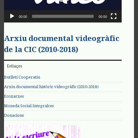
00:00
00:00
Arxiu documental videogràfic
de la CIC (2010-2018)
Enllaços
Butlletí Cooperatiu
Arxiu documental històric videogràfic (2010-2018)
Ecoxarxes
Moneda Social-Integralces
Donacions