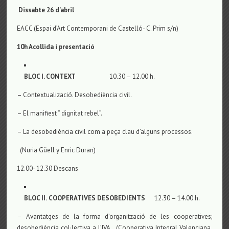
Dissabte 26 d’abril
EACC (Espai d’Art Contemporani de Castelló- C. Prim s/n)
10h Acollida i presentació
BLOC I. CONTEXT
10.30 – 12.00 h.
– Contextualizació. Desobediència civil.
– El manifiest ” dignitat rebel”.
– La desobediència civil com a peça clau d’alguns processos.
(Nuria Güell y Enric Duran)
12.00- 12.30 Descans
BLOC II.
COOPERATIVES
DESOBEDIENTS
12.30 – 14.00 h.
– Avantatges de la forma d’organització de les cooperatives;
desobediència col·lectiva a l’IVA. (Cooperativa Integral Valenciana,