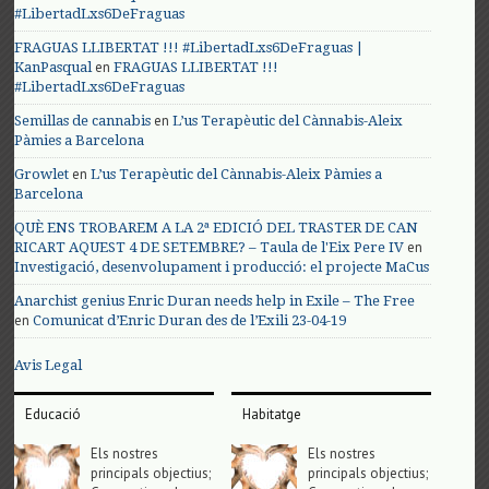
#LibertadLxs6DeFraguas
FRAGUAS LLIBERTAT !!! #LibertadLxs6DeFraguas |
en
KanPasqual
FRAGUAS LLIBERTAT !!!
#LibertadLxs6DeFraguas
en
Semillas de cannabis
L’us Terapèutic del Cànnabis-Aleix
Pàmies a Barcelona
en
Growlet
L’us Terapèutic del Cànnabis-Aleix Pàmies a
Barcelona
QUÈ ENS TROBAREM A LA 2ª EDICIÓ DEL TRASTER DE CAN
en
RICART AQUEST 4 DE SETEMBRE? – Taula de l'Eix Pere IV
Investigació, desenvolupament i producció: el projecte MaCus
Anarchist genius Enric Duran needs help in Exile – The Free
en
Comunicat d’Enric Duran des de l’Exili 23-04-19
Avis Legal
Educació
Habitatge
Els nostres
Els nostres
principals objectius;
principals objectius;