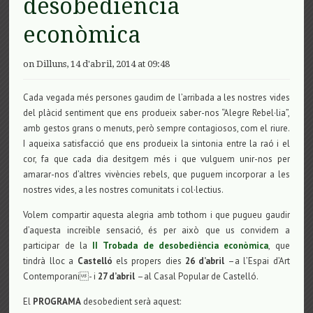
desobediència
econòmica
on Dilluns, 14 d'abril, 2014 at 09:48
Cada vegada més persones gaudim de l’arribada a les nostres vides
del plàcid sentiment que ens produeix saber-nos “Alegre Rebel·lia”,
amb gestos grans o menuts, però sempre contagiosos, com el riure.
I aqueixa satisfacció que ens produeix la sintonia entre la raó i el
cor, fa que cada dia desitgem més i que vulguem unir-nos per
amarar-nos d’altres vivències rebels, que puguem incorporar a les
nostres vides, a les nostres comunitats i col·lectius.
Volem compartir aquesta alegria amb tothom i que pugueu gaudir
d’aquesta increïble sensació, és per això que us convidem a
participar de la
II Trobada de desobediència econòmica
, que
tindrà lloc a
Castelló
els propers dies
26 d’abril
–a l’Espai d’Art
Contemporani- i
27 d’abril
–al Casal Popular de Castelló.
El
PROGRAMA
desobedient serà aquest: