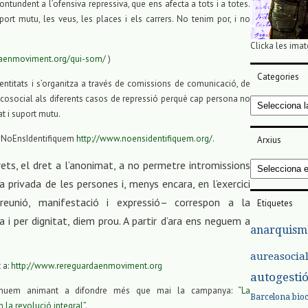
ntundent a l’ofensiva repressiva, que ens afecta a tots i a totes.
port mutu, les veus, les places i els carrers. No tenim por, i no
Clicka les imat
rdaenmoviment.org/qui-som/
)
Categories
entitats i s’organitza a través de comissions de comunicació, de
psicosocial als diferents casos de repressió perquè cap persona no
Categories
at i suport mutu.
 #NoEnsIdentifiquem
http://www.noensidentifiquem.org/
.
Arxius
ets, el dret a l’anonimat, a no permetre intromissions
Arxius
a privada de les persones i, menys encara, en l’exercici
reunió, manifestació i expressió– correspon a la
Etiquetes
 i per dignitat, diem prou. A partir d’ara ens neguem a
anarquism
aureasocia
 a:
http://www.rereguardaenmoviment.org
autogesti
ntinuem animant a difondre més que mai la campanya:
“La
Barcelona
bio
 la revolució integral”
.