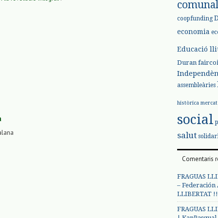
comuna
coopfunding
economia
ec
Educació ll
Duran
fairco
Independèn
assembleàries
històrica
mercat
social
a
alana
salut
solidar
Comentaris r
FRAGUAS LLI
– Federación
LLIBERTAT !!
FRAGUAS LLI
| KanPasqual