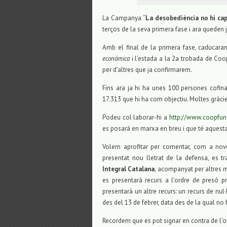
La Campanya “
La desobediència no hi cap 
terços de la seva primera fase i ara queden
Amb el final de la primera fase, caducar
económica
i l’estada a la 2a trobada de Coop
per d’altres que ja confirmarem.
Fins ara ja hi ha unes 100 persones cofin
17.313 que hi ha com objectiu. Moltes gràcie
Podeu col·laborar-hi a
http://www.coopfun
es posarà en marxa en breu i que té aques
Volem aprofitar per comentar, com a nove
presentat nou lletrat de la defensa, es t
Integral Catalana
, acompanyat per altres m
es presentarà recurs a l’ordre de presó pr
presentarà un altre recurs: un recurs de nul·
des del 13 de febrer, data des de la qual no 
Recordem que es pot signar en contra de l’o