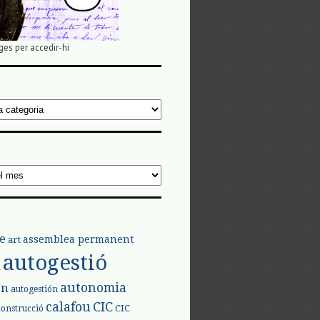
ges per accedir-hi
e
assemblea permanent
art
autogestió
l
autonomia
ón
autogestión
calafou
CIC
CIC
construcció