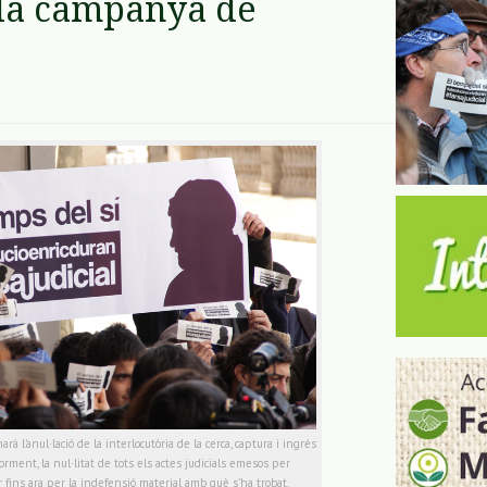
 la campanya de
à l’anul·lació de la interlocutòria de la cerca, captura i ingrés
orment, la nul·litat de tots els actes judicials emesos per
r fins ara per la indefensió material amb què s’ha trobat.