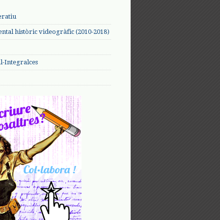
eratiu
tal històric videogràfic (2010-2018)
-Integralces