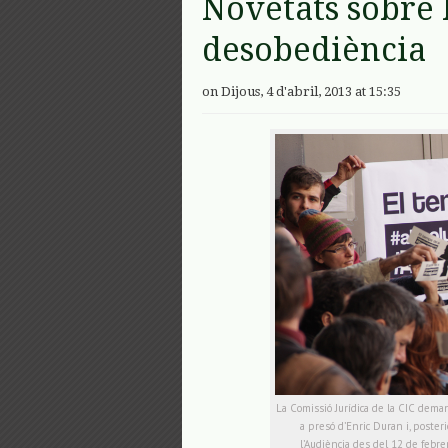
Novetats sobre
desobediència
on Dijous, 4 d'abril, 2013 at 15:35
La Comissió Jurídica de la CIC demanar
a presó d’Enric Duran i, posteri
l’Audiència des del 12 de febre