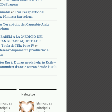
s6DeFraguas
en
annabis
L’us Terapèutic del
ix Pàmies a Barcelona
us Terapèutic del Cànnabis-Aleix
celona
BAREM A LA 2ª EDICIÓ DEL
CAN RICART AQUEST 4 DE
en
Taula de l'Eix Pere IV
 desenvolupament i producció: el
us
ius Enric Duran needs help in Exile –
omunicat d’Enric Duran des de l’Exili
Habitatge
s nostres
Els nostres
incipals
principals