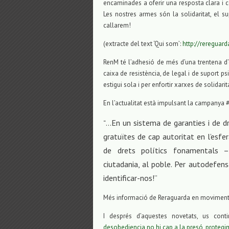
encaminades a oferir una resposta clara i co
Les nostres armes són la solidaritat, el su
callarem!
(extracte del text ‘Qui som’:
http://reregua
RenM té l’adhesió de més d’una trentena d’
caixa de resistència, de legal i de suport 
estigui sola i per enfortir xarxes de solidarit
En l’actualitat està impulsant la campanya
…En un sistema de garanties i de dr
“
gratuïtes de cap autoritat en l’esfer
de drets polítics fonamentals –
ciutadania, al poble. Per autodefensa
identificar-nos!”
Més informació de Reraguarda en moviment
I després d’aquestes novetats, us co
desobediencia no hi cap a la presó, protegim