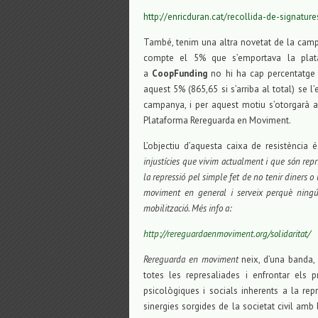
http://enricduran.cat/recollida-de-signatur
També, tenim una altra novetat de la camp
compte el 5% que s’emportava la plata
a
CoopFunding
no hi ha cap percentatge
aquest 5% (865,65 si s’arriba al total) se 
campanya, i per aquest motiu s’otorgarà 
Plataforma Rereguarda en Moviment.
L’objectiu d’aquesta caixa de resistència 
injustícies que vivim actualment i que són repr
la repressió pel simple fet de no tenir diners o
moviment en general i serveix perquè ningú 
mobilització. Més info a:
http://rereguardaenmoviment.org/solidaritat/
Rereguarda en moviment
neix, d’una banda,
totes les represaliades i enfrontar els p
psicològiques i socials inherents a la repr
sinergies sorgides de la societat civil amb