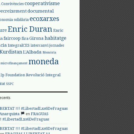
l
cooperativisme
Convivències
documental
Decreixement
ecoxarxes
onomia solidària
Enric Duran
iure
Enric
habitatge
faircoop
Girona
in
fira
cia
IntegralCES
intercanvi
jornades
Kurdistan
L'Albada
Memòria
moneda
microfinançament
Revolució Integral
p2p Foundation
itat
SSPC
ecents
BERTAT !!! #LibertadLxs6DeFraguas
en
 Anarquista
FRAGUAS
! #LibertadLxs6DeFraguas
BERTAT !!! #LibertadLxs6DeFraguas
en
FRAGUAS LLIBERTAT !!!