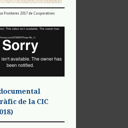
e Fronteres 2017 de Cooperatives
or: This video isn't available. The owner has
tps://vimeo.com/227063970?loop=0&_=1
 documental
ràfic de la CIC
018)