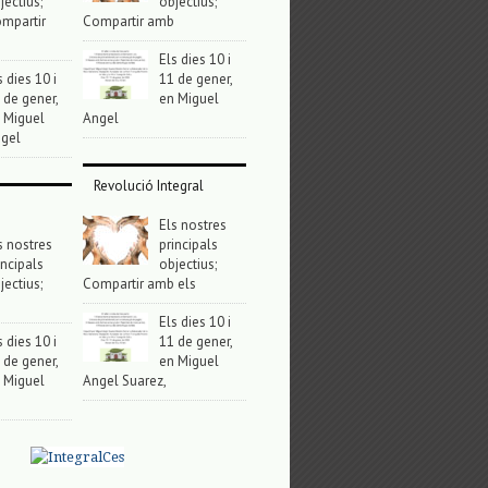
jectius;
objectius;
mpartir
Compartir amb
Els dies 10 i
s dies 10 i
11 de gener,
 de gener,
en Miguel
 Miguel
Angel
gel
Revolució Integral
Els nostres
s nostres
principals
incipals
objectius;
jectius;
Compartir amb els
Els dies 10 i
s dies 10 i
11 de gener,
 de gener,
en Miguel
 Miguel
Angel Suarez,