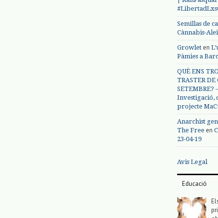
#LibertadLx
Semillas de c
Cànnabis-Ale
en
Growlet
L’
Pàmies a Bar
QUÈ ENS TRO
TRASTER DE 
SETEMBRE? – 
Investigació,
projecte MaC
Anarchist gen
en
The Free
C
23-04-19
Avis Legal
Educació
El
pr