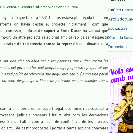
es-ni-cerca-ni-captura-ni-preso-per-enric-duran/
Butlletí Coop
anya: com que la xifra 17.313 euros estava plantejada tenint en
Arxiu documen
forma on havia d’estar el projecte inicialment i com que
Ecoxarxes
 de comissió, el
Grup de suport a Enric Duran
ha valorat que
l’emporti un altre projecte relacionat amb la raó de ser d’aquesta
Moneda Social
a la
caixa de resistència contra la repressió
que dinamitza la
Donacions
és ser
una eina solidària per a les persones que lluiten contra les
imides pel govern: s’ha creat perquè ningú pugui sortir perjudicat per
 un espai polític de referència que pugui recolzar-lo. És una eina per al
no senti desprotegit a l’hora de participar en una manifestació o
 com a eina per a donar suport legal, econòmic i psicosocial a
rocessos judicials presents i futurs, així com les derivacions
essió, i, de l’altra, com a espai de confluència de les diverses
 l’objectiu de bastir propostes i portar a terme accions concretes