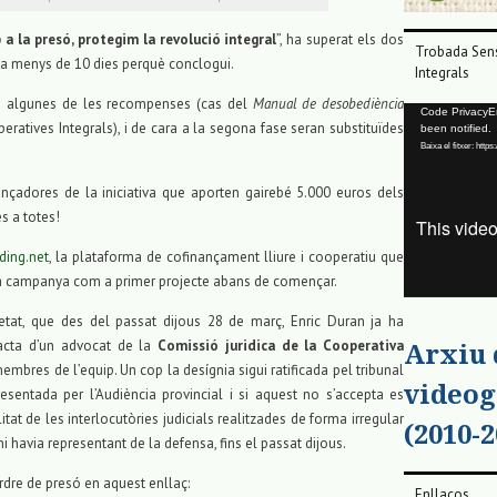
a la presó, protegim la revolució integral
”, ha superat els dos
Trobada Sens
 ja menys de 10 dies perquè conclogui.
Integrals
an algunes de les recompenses (cas del
Manual de desobediència
Reproductor
Code PrivacyErr
eratives Integrals), i de cara a la segona fase seran substituïdes
been notified.
de
Baixa el fitxer: ht
vídeo
ançadores de la iniciativa que aporten gairebé 5.000 euros dels
s a totes!
ding.net
, la plataforma de cofinançament lliure i cooperatiu que
ta campanya com a primer projecte abans de començar.
tat, que des del passat dijous 28 de març, Enric Duran ja ha
racta d’un advocat de la
Comissió juridica de la Cooperativa
Arxiu
embres de l’equip. Un cop la desígnia sigui ratificada pel tribunal
videog
esentada per l’Audiència provincial i si aquest no s’accepta es
litat de les interlocutòries judicials realitzades de forma irregular
(2010-2
hi havia representant de la defensa, fins el passat dijous.
rdre de presó en aquest enllaç:
Enllaços