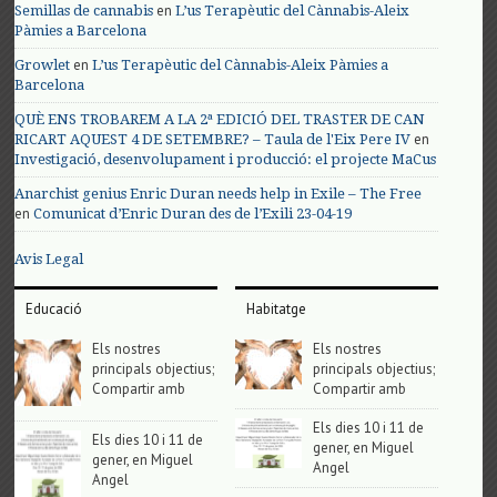
en
Semillas de cannabis
L’us Terapèutic del Cànnabis-Aleix
Pàmies a Barcelona
en
Growlet
L’us Terapèutic del Cànnabis-Aleix Pàmies a
Barcelona
QUÈ ENS TROBAREM A LA 2ª EDICIÓ DEL TRASTER DE CAN
en
RICART AQUEST 4 DE SETEMBRE? – Taula de l'Eix Pere IV
Investigació, desenvolupament i producció: el projecte MaCus
Anarchist genius Enric Duran needs help in Exile – The Free
en
Comunicat d’Enric Duran des de l’Exili 23-04-19
Avis Legal
Educació
Habitatge
Els nostres
Els nostres
principals objectius;
principals objectius;
Compartir amb
Compartir amb
Els dies 10 i 11 de
Els dies 10 i 11 de
gener, en Miguel
gener, en Miguel
Angel
Angel