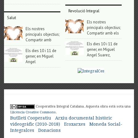
Revolució Integral
Salut
Els nostres
principals objectius;
Els nostres
Compartir amb els
principals objectius;
Compartir amb
Els dies 10 i 11 de
gener, en Miguel
Els dies 10 i 11 de
Angel Suarez,
gener, en Miguel
Angel
Cooperativa Integral Catalana. Aquesta obra està sota una
Llicència Creative Commons
.
Butlletí Cooperatiu
Arxiu documental històric
videogràfic (2010-2018)
Ecoxarxes
Moneda Social-
Integralces
Donacions