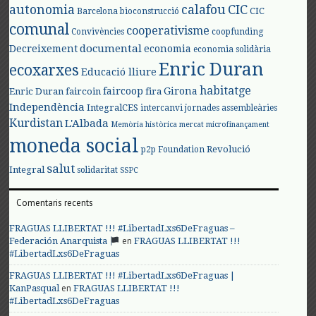
autonomia
calafou
CIC
CIC
Barcelona
bioconstrucció
comunal
cooperativisme
Convivències
coopfunding
documental
Decreixement
economia
economia solidària
Enric Duran
ecoxarxes
Educació lliure
habitatge
faircoop
Girona
Enric Duran
faircoin
fira
Independència
IntegralCES
intercanvi
jornades assembleàries
Kurdistan
L'Albada
Memòria històrica
mercat
microfinançament
moneda social
Revolució
p2p Foundation
salut
Integral
solidaritat
SSPC
Comentaris recents
FRAGUAS LLIBERTAT !!! #LibertadLxs6DeFraguas –
en
Federación Anarquista
FRAGUAS LLIBERTAT !!!
#LibertadLxs6DeFraguas
FRAGUAS LLIBERTAT !!! #LibertadLxs6DeFraguas |
en
KanPasqual
FRAGUAS LLIBERTAT !!!
#LibertadLxs6DeFraguas