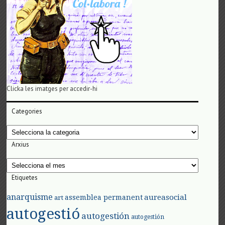
Clicka les imatges per accedir-hi
Categories
Categories
Arxius
Arxius
Etiquetes
anarquisme
aureasocial
assemblea permanent
art
autogestió
autogestión
autogestión