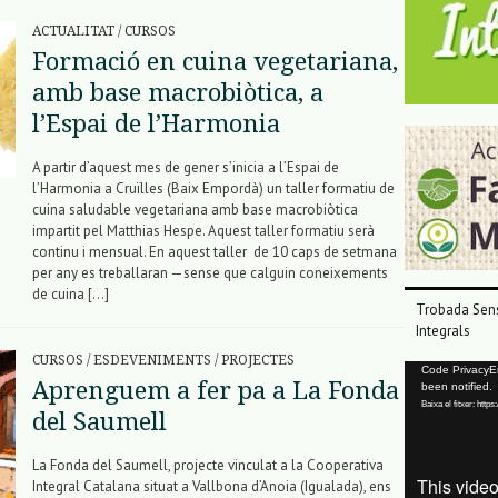
ACTUALITAT
/
CURSOS
Formació en cuina vegetariana,
amb base macrobiòtica, a
l’Espai de l’Harmonia
A partir d’aquest mes de gener s’inicia a l’Espai de
l’Harmonia a Cruïlles (Baix Empordà) un taller formatiu de
cuina saludable vegetariana amb base macrobiòtica
impartit pel Matthias Hespe. Aquest taller formatiu serà
continu i mensual. En aquest taller de 10 caps de setmana
per any es treballaran —sense que calguin coneixements
de cuina […]
Trobada Sens
Integrals
CURSOS
/
ESDEVENIMENTS
/
PROJECTES
Reproductor
Code PrivacyErr
Aprenguem a fer pa a La Fonda
been notified.
de
Baixa el fitxer: ht
vídeo
del Saumell
La Fonda del Saumell, projecte vinculat a la Cooperativa
Integral Catalana situat a Vallbona d’Anoia (Igualada), ens