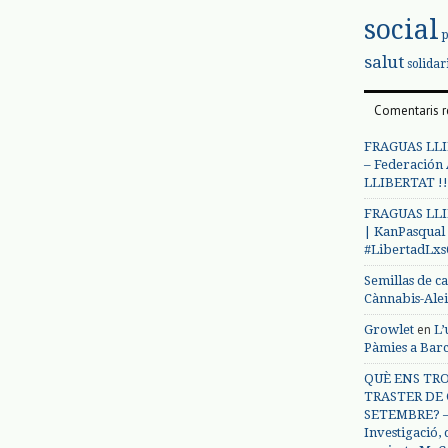
social
salut
solidar
Comentaris r
FRAGUAS LLI
– Federación
LLIBERTAT !!
FRAGUAS LLI
| KanPasqual
#LibertadLx
Semillas de c
Cànnabis-Ale
en
Growlet
L’
Pàmies a Bar
QUÈ ENS TRO
TRASTER DE 
SETEMBRE? – 
Investigació,