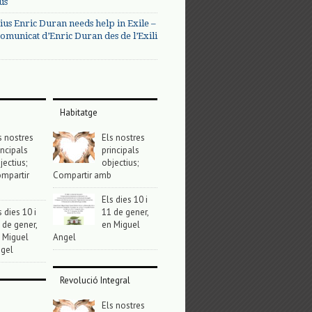
us
ius Enric Duran needs help in Exile –
omunicat d’Enric Duran des de l’Exili
Habitatge
s nostres
Els nostres
incipals
principals
jectius;
objectius;
mpartir
Compartir amb
Els dies 10 i
s dies 10 i
11 de gener,
 de gener,
en Miguel
 Miguel
Angel
gel
Revolució Integral
Els nostres