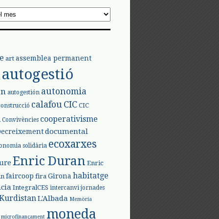
e
assemblea permanent
art
autogestió
l
autonomia
ón
autogestión
calafou
CIC
CIC
construcció
l
cooperativisme
Convivències
documental
Decreixement
ecoxarxes
onomia solidària
Enric Duran
iure
Enric
habitatge
faircoop
Girona
in
fira
cia
IntegralCES
intercanvi
jornades
Kurdistan
L'Albada
Memòria
moneda
microfinançament