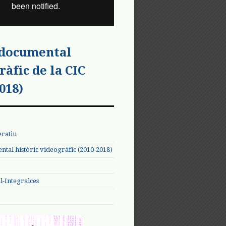
 documental
ràfic de la CIC
018)
eratiu
tal històric videogràfic (2010-2018)
-Integralces