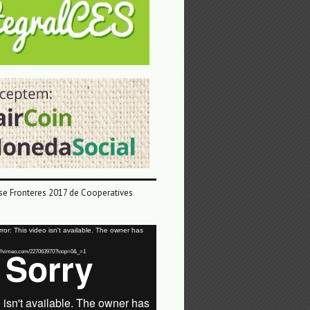
e Fronteres 2017 de Cooperatives
or: This video isn't available. The owner has
tps://vimeo.com/227063970?loop=0&_=1