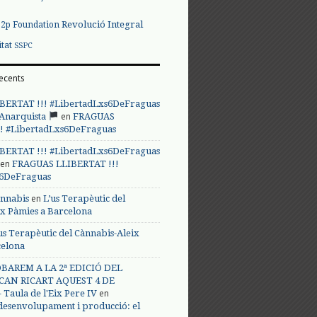
Revolució Integral
p2p Foundation
itat
SSPC
ecents
BERTAT !!! #LibertadLxs6DeFraguas
en
 Anarquista
FRAGUAS
! #LibertadLxs6DeFraguas
BERTAT !!! #LibertadLxs6DeFraguas
en
FRAGUAS LLIBERTAT !!!
s6DeFraguas
en
annabis
L’us Terapèutic del
ix Pàmies a Barcelona
us Terapèutic del Cànnabis-Aleix
celona
BAREM A LA 2ª EDICIÓ DEL
CAN RICART AQUEST 4 DE
en
Taula de l'Eix Pere IV
 desenvolupament i producció: el