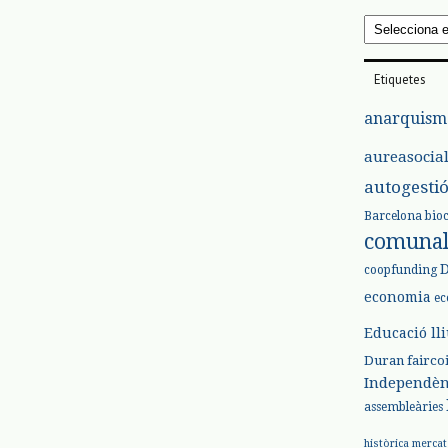
Arxius
Etiquetes
anarquism
aureasocia
autogesti
Barcelona
bio
comuna
coopfunding
economia
ec
Educació ll
Duran
fairco
Independèn
assembleàries
històrica
mercat