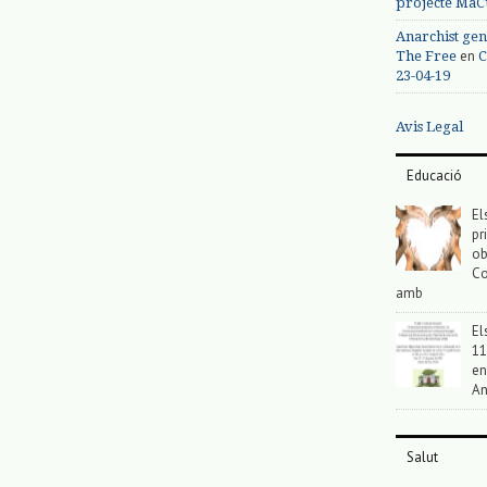
projecte MaC
Anarchist gen
en
The Free
C
23-04-19
Avis Legal
Educació
El
pr
ob
Co
amb
El
11
en
An
Salut