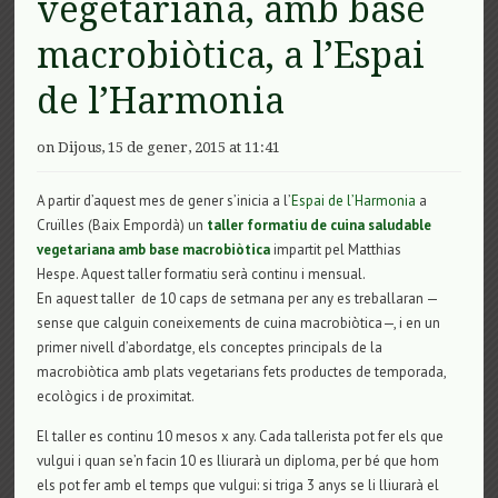
vegetariana, amb base
macrobiòtica, a l’Espai
de l’Harmonia
on Dijous, 15 de gener, 2015 at 11:41
A partir d’aquest mes de gener s’inicia a l’
Espai de l’Harmonia
a
Cruïlles (Baix Empordà) un
taller formatiu de cuina saludable
vegetariana amb base macrobiòtica
impartit pel Matthias
Hespe. Aquest taller formatiu serà continu i mensual.
En aquest taller de 10 caps de setmana per any es treballaran —
sense que calguin coneixements de cuina macrobiòtica—, i en un
primer nivell d’abordatge, els conceptes principals de la
macrobiòtica amb plats vegetarians fets productes de temporada,
ecològics i de proximitat.
El taller es continu 10 mesos x any. Cada tallerista pot fer els que
vulgui i quan se’n facin 10 es lliurarà un diploma, per bé que hom
els pot fer amb el temps que vulgui: si triga 3 anys se li lliurarà el