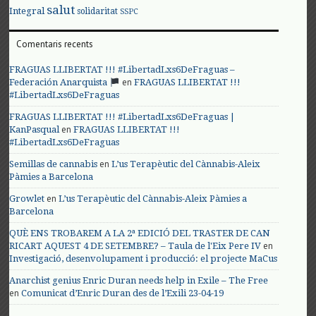
salut
Integral
solidaritat
SSPC
Comentaris recents
FRAGUAS LLIBERTAT !!! #LibertadLxs6DeFraguas –
en
Federación Anarquista
FRAGUAS LLIBERTAT !!!
#LibertadLxs6DeFraguas
FRAGUAS LLIBERTAT !!! #LibertadLxs6DeFraguas |
en
KanPasqual
FRAGUAS LLIBERTAT !!!
#LibertadLxs6DeFraguas
en
Semillas de cannabis
L’us Terapèutic del Cànnabis-Aleix
Pàmies a Barcelona
en
Growlet
L’us Terapèutic del Cànnabis-Aleix Pàmies a
Barcelona
QUÈ ENS TROBAREM A LA 2ª EDICIÓ DEL TRASTER DE CAN
en
RICART AQUEST 4 DE SETEMBRE? – Taula de l'Eix Pere IV
Investigació, desenvolupament i producció: el projecte MaCus
Anarchist genius Enric Duran needs help in Exile – The Free
en
Comunicat d’Enric Duran des de l’Exili 23-04-19