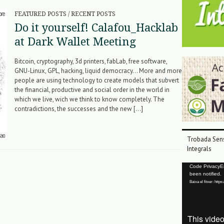
FEATURED POSTS
/
RECENT POSTS
Do it yourself! Calafou_Hacklab
at Dark Wallet Meeting
Bitcoin, cryptography, 3d printers, fabLab, free software,
GNU-Linux, GPL, hacking, liquid democracy… More and more
people are using technology to create models that subvert
the financial, productive and social order in the world in
which we live, wich we think to know completely. The
contradictions, the successes and the new […]
Trobada Sens
Integrals
Reproductor
Code PrivacyErr
been notified.
de
Baixa el fitxer: ht
vídeo