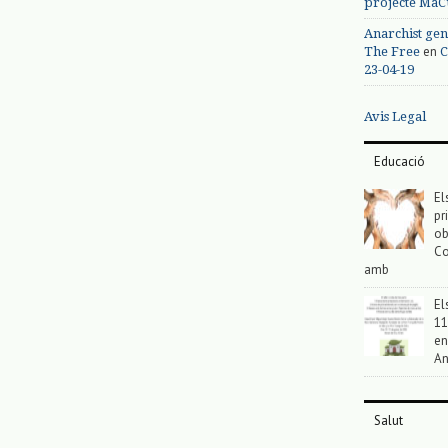
projecte MaC
Anarchist gen
en
The Free
C
23-04-19
Avis Legal
Educació
El
pr
ob
Co
amb
El
11
en
An
Salut