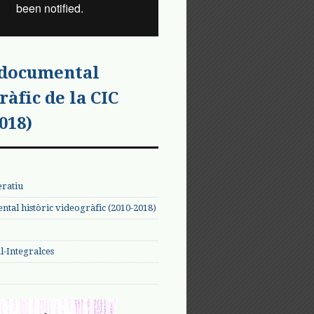
 documental
ràfic de la CIC
018)
eratiu
tal històric videogràfic (2010-2018)
-Integralces