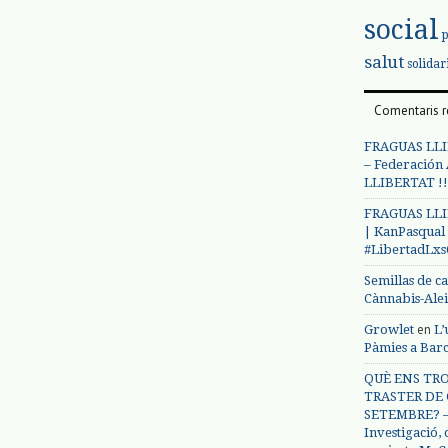
social
salut
solidar
Comentaris r
FRAGUAS LLI
– Federación
LLIBERTAT !!
FRAGUAS LLI
| KanPasqual
#LibertadLx
Semillas de c
Cànnabis-Ale
en
Growlet
L’
Pàmies a Bar
QUÈ ENS TRO
TRASTER DE 
SETEMBRE? – 
Investigació,