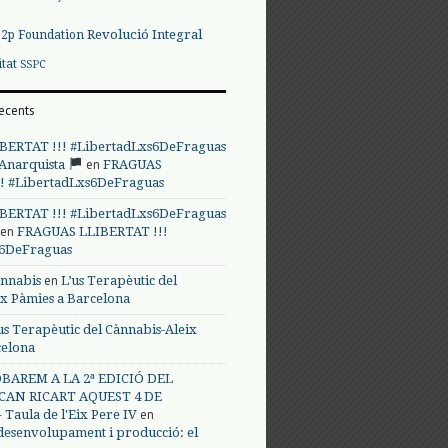
Revolució Integral
p2p Foundation
itat
SSPC
ecents
BERTAT !!! #LibertadLxs6DeFraguas
en
 Anarquista
FRAGUAS
! #LibertadLxs6DeFraguas
BERTAT !!! #LibertadLxs6DeFraguas
en
FRAGUAS LLIBERTAT !!!
s6DeFraguas
en
annabis
L’us Terapèutic del
ix Pàmies a Barcelona
us Terapèutic del Cànnabis-Aleix
celona
BAREM A LA 2ª EDICIÓ DEL
CAN RICART AQUEST 4 DE
en
Taula de l'Eix Pere IV
 desenvolupament i producció: el