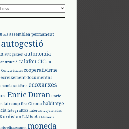
e
assemblea permanent
art
autogestió
l
autonomia
ón
autogestión
calafou
CIC
CIC
construcció
l
cooperativisme
Convivències
documental
Decreixement
ecoxarxes
onomia solidària
Enric Duran
iure
Enric
habitatge
faircoop
Girona
in
fira
cia
IntegralCES
intercanvi
jornades
Kurdistan
L'Albada
Memòria
moneda
microfinançament