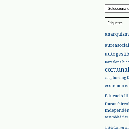
Arxius
Etiquetes
anarquism
aureasocia
autogesti
Barcelona
bio
comuna
coopfunding
economia
ec
Educació ll
Duran
fairco
Independèn
assembleàries
històrica
mercat