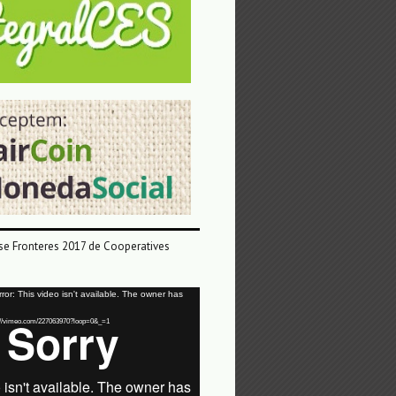
e Fronteres 2017 de Cooperatives
or: This video isn't available. The owner has
tps://vimeo.com/227063970?loop=0&_=1