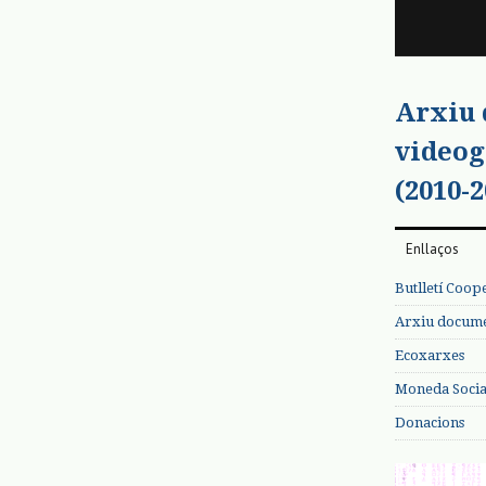
Arxiu
videog
(2010-2
Enllaços
Butlletí Coop
Arxiu documen
Ecoxarxes
Moneda Social
Donacions