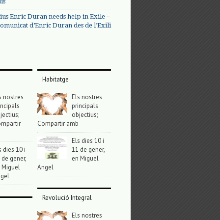
us
ius Enric Duran needs help in Exile –
omunicat d’Enric Duran des de l’Exili
Habitatge
s nostres
Els nostres
incipals
principals
jectius;
objectius;
mpartir
Compartir amb
Els dies 10 i
s dies 10 i
11 de gener,
 de gener,
en Miguel
 Miguel
Angel
gel
Revolució Integral
Els nostres