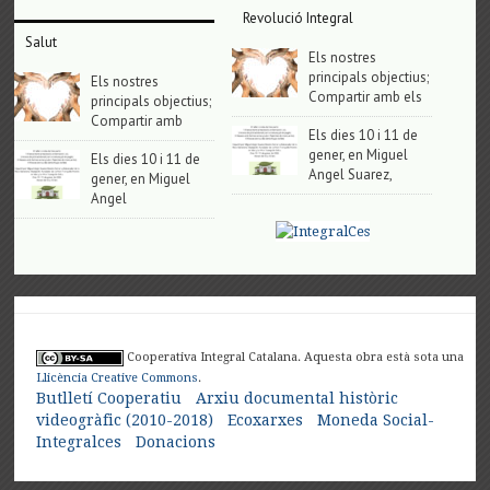
Revolució Integral
Salut
Els nostres
principals objectius;
Els nostres
Compartir amb els
principals objectius;
Compartir amb
Els dies 10 i 11 de
gener, en Miguel
Els dies 10 i 11 de
Angel Suarez,
gener, en Miguel
Angel
Cooperativa Integral Catalana. Aquesta obra està sota una
Llicència Creative Commons
.
Butlletí Cooperatiu
Arxiu documental històric
videogràfic (2010-2018)
Ecoxarxes
Moneda Social-
Integralces
Donacions