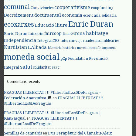
comunal
cooperativisme
Convivències
coopfunding
documental
Decreixement
economia
economia solidària
Enric Duran
ecoxarxes
Educació lliure
habitatge
faircoop
Girona
Enric Duran
faircoin
fira
Independència
IntegralCES
intercanvi
jornades assembleàries
Kurdistan
L'Albada
Memòria històrica
mercat
microfinançament
moneda social
Revolució
p2p Foundation
salut
Integral
solidaritat
SSPC
Comentaris recents
FRAGUAS LLIBERTAT !!! #LibertadLxs6DeFraguas –
en
Federación Anarquista
FRAGUAS LLIBERTAT !!!
#LibertadLxs6DeFraguas
FRAGUAS LLIBERTAT !!! #LibertadLxs6DeFraguas |
en
KanPasqual
FRAGUAS LLIBERTAT !!!
#LibertadLxs6DeFraguas
en
Semillas de cannabis
L’us Terapèutic del Cànnabis-Aleix