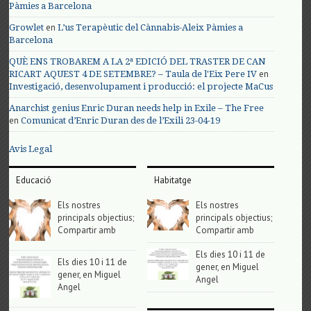
Pàmies a Barcelona
en
Growlet
L’us Terapèutic del Cànnabis-Aleix Pàmies a
Barcelona
QUÈ ENS TROBAREM A LA 2ª EDICIÓ DEL TRASTER DE CAN
en
RICART AQUEST 4 DE SETEMBRE? – Taula de l'Eix Pere IV
Investigació, desenvolupament i producció: el projecte MaCus
Anarchist genius Enric Duran needs help in Exile – The Free
en
Comunicat d’Enric Duran des de l’Exili 23-04-19
Avis Legal
Educació
Habitatge
Els nostres
Els nostres
principals objectius;
principals objectius;
Compartir amb
Compartir amb
Els dies 10 i 11 de
Els dies 10 i 11 de
gener, en Miguel
gener, en Miguel
Angel
Angel