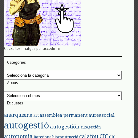
Clicka les imatges per accedir-hi
Categories
Categories
Arxius
Arxius
Etiquetes
anarquisme
aureasocial
assemblea permanent
art
autogestió
autogestión
autogestión
autonomia
calafou
CIC
CIC
Barcelona
bioconstrucció