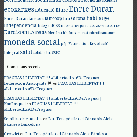
documental
Decreixement
economia
economia solidària
Enric Duran
ecoxarxes
Educació lliure
habitatge
faircoop
Girona
Enric Duran
faircoin
fira
Independència
IntegralCES
intercanvi
jornades assembleàries
Kurdistan
L'Albada
Memòria històrica
mercat
microfinançament
moneda social
Revolució
p2p Foundation
salut
Integral
solidaritat
SSPC
Comentaris recents
FRAGUAS LLIBERTAT !!! #LibertadLxs6DeFraguas –
en
Federación Anarquista
FRAGUAS LLIBERTAT !!!
#LibertadLxs6DeFraguas
FRAGUAS LLIBERTAT !!! #LibertadLxs6DeFraguas |
en
KanPasqual
FRAGUAS LLIBERTAT !!!
#LibertadLxs6DeFraguas
en
Semillas de cannabis
L’us Terapèutic del Cànnabis-Aleix
Pàmies a Barcelona
en
Growlet
L’us Terapèutic del Cànnabis-Aleix Pàmies a