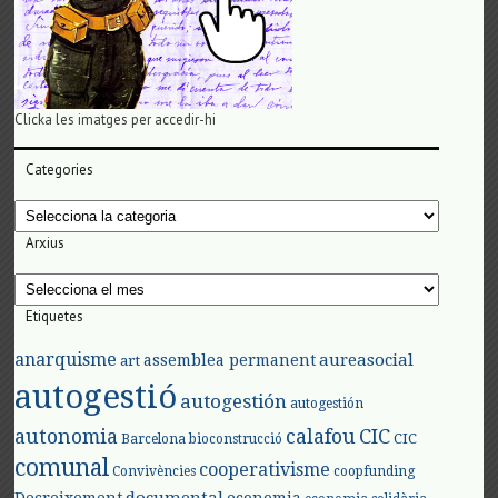
Clicka les imatges per accedir-hi
Categories
Categories
Arxius
Arxius
Etiquetes
anarquisme
aureasocial
assemblea permanent
art
autogestió
autogestión
autogestión
autonomia
calafou
CIC
CIC
Barcelona
bioconstrucció
comunal
cooperativisme
Convivències
coopfunding