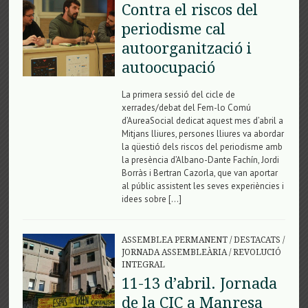
Contra el riscos del
periodisme cal
autoorganització i
autoocupació
La primera sessió del cicle de
xerrades/debat del Fem-lo Comú
d’AureaSocial dedicat aquest mes d’abril a
Mitjans lliures, persones lliures va abordar
la qüestió dels riscos del periodisme amb
la presència d’Albano-Dante Fachín, Jordi
Borràs i Bertran Cazorla, que van aportar
al públic assistent les seves experiències i
idees sobre […]
ASSEMBLEA PERMANENT
/
DESTACATS
/
JORNADA ASSEMBLEÀRIA
/
REVOLUCIÓ
INTEGRAL
11-13 d’abril. Jornada
de la CIC a Manresa