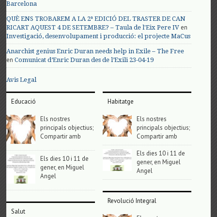
Barcelona
QUÈ ENS TROBAREM A LA 2ª EDICIÓ DEL TRASTER DE CAN
en
RICART AQUEST 4 DE SETEMBRE? – Taula de l'Eix Pere IV
Investigació, desenvolupament i producció: el projecte MaCus
Anarchist genius Enric Duran needs help in Exile – The Free
en
Comunicat d’Enric Duran des de l’Exili 23-04-19
Avis Legal
Educació
Habitatge
Els nostres
Els nostres
principals objectius;
principals objectius;
Compartir amb
Compartir amb
Els dies 10 i 11 de
Els dies 10 i 11 de
gener, en Miguel
gener, en Miguel
Angel
Angel
Revolució Integral
Salut