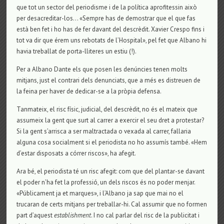
que tot un sector del periodisme i de la política aprofitessin això
per desacreditar-los… «Sempre has de demostrar que el que fas
està ben fet i ho has de fer davant del descrèdit. Xavier Crespo fins i
tot va dir que érem uns rebotats de l’Hospital», pel fet que Albano hi
havia treballat de porta-lliteres un estiu (!).
Per a Albano Dante els que posen les denúncies tenen molts
mitjans, just el contrari dels denunciats, que a més es distreuen de
la feina per haver de dedicar-se a la pròpia defensa.
Tanmateix, el risc físic, judicial, del descrèdit, no és el mateix que
assumeix la gent que surt al carrer a exercir el seu dret a protestar?
Si la gent s’arrisca a ser maltractada o vexada al carrer, fallaria
alguna cosa socialment si el periodista no ho assumís també. «Hem
d’estar disposats a córrer riscos», ha afegit.
Ara bé, el periodista té un risc afegit: com que del plantar-se davant
el poder n’ha fet la professió, un dels riscos és no poder menjar.
«Públicament ja et marques», i l’Albano ja sap que mai no el
trucaran de certs mitjans per treballar-hi. Cal assumir que no formen
part d’aquest
establishment
. I no cal parlar del risc de la publicitat i