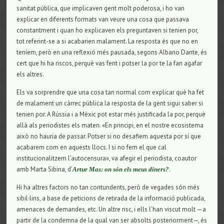
sanitat pública, que implicaven gent molt poderosa, i ho van
explicar en diferents formats van veure una cosa que passava
constantment i quan ho explicaven els preguntaven si tenien por,
tot referint-se a si acabarien malament. La resposta és que no en
teníem, però en una reflexió més pausada, segons Albano Dante, és
cert que hi ha riscos, perquè vas fent i potser la por te la fan agafar
els altres.
Els va sorprendre que una cosa tan normal com explicar què ha fet
de malament un càrrec pública la resposta de la gent sigui saber si
tenien por. A Rússia i a Mèxic pot estar més justificada la por, perquè
allà als periodistes els maten. «En principi, en el nostre ecosistema
això no hauria de passar. Potser si no desafiem aquesta por sí que
acabarem com en aquests llocs. I si no fem el que cal
institucionalitzem l’autocensura», va afegir el periodista, coautor
amb Marta Sibina, d’
.
Artur Mas: on són els meus diners?
Hi ha altres factors no tan contundents, però de vegades són més
sibil·lins, a base de peticions de retirada de la informació publicada,
amenaces de demandes, etc. Un altre risc, i ells l’han viscut molt —a
partir de la condemna de la qual van ser absolts posteriorment—, és