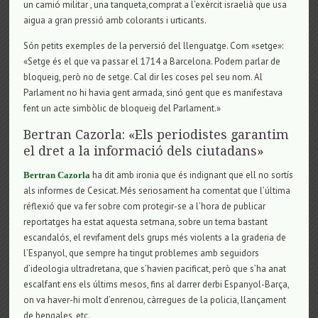
un camió militar , una tanqueta,comprat a l’exèrcit israelià que usa
aigua a gran pressió amb colorants i urticants.
Són petits exemples de la perversió del llenguatge. Com «setge»:
«Setge és el que va passar el 1714 a Barcelona. Podem parlar de
bloqueig, però no de setge. Cal dir les coses pel seu nom. Al
Parlament no hi havia gent armada, sinó gent que es manifestava
fent un acte simbòlic de bloqueig del Parlament.»
Bertran Cazorla: «Els periodistes garantim
el dret a la informació dels ciutadans»
ha dit amb ironia que és indignant que ell no sortís
Bertran Cazorla
als informes de Cesicat. Més seriosament ha comentat que l’última
réflexió que va fer sobre com protegir-se a l’hora de publicar
reportatges ha estat aquesta setmana, sobre un tema bastant
escandalós, el revifament dels grups més violents a la graderia de
l’Espanyol, que sempre ha tingut problemes amb seguidors
d’ideologia ultradretana, que s’havien pacificat, però que s’ha anat
escalfant ens els últims mesos, fins al darrer derbi Espanyol-Barça,
on va haver-hi molt d’enrenou, càrregues de la policia, llançament
de bengales, etc.