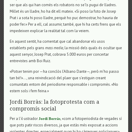
ser que als qui han comès els robatoris no se’ls pugui dir lladres.
Millet és un lladre, ho ha dit ell mateix. «Si poso la foto de Josep
Prat i a sota hi poso lladre, perquè ho puc demostrar, ho hauria de
poder fer.» Per a ell, cal assumir, també, que hi ha certs frens que els
impedeixen explicar la realitat tal com la veiem.
En aquest sentit, ha comentat que cal abandonar els usos
establerts pels grans
mass media
, la missió dels quals és ocultar que
aquest senyor, Josep Prat, cobrava 5.000 euros per concertar
entrevistes amb Boi Ruiz.
«Potser tenim por —ha conclòs l’Albano Dante—, però m’ho passo
tan bé!»…, una reivindicació del plaer que s’estiguin creant
comunitats entorn del periodisme responsable i compromès. «No
estem sols i fem feina.»
Jordi Borràs: la fotoprotesta com a
compromís social
Per a l’il·ustrador
, «com a fotoperiodista de vegades sí
Jordi Borràs
que pots patir riscos diversos, ja que estàs més exposat a accions
violentes directes, especialment quan hi ha càrregues policíaques».