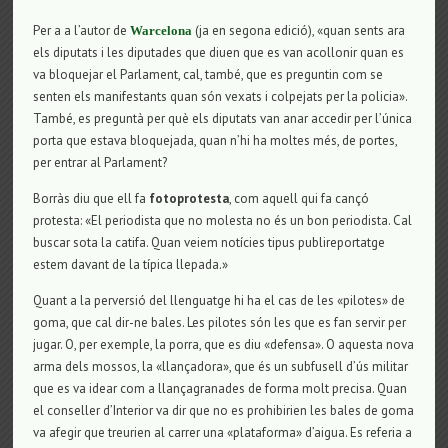
Per a a l’autor de
(ja en segona edició), «quan sents ara
Warcelona
els diputats i les diputades que diuen que es van acollonir quan es
va bloquejar el Parlament, cal, també, que es preguntin com se
senten els manifestants quan són vexats i colpejats per la policia».
També, es preguntà per què els diputats van anar accedir per l’única
porta que estava bloquejada, quan n’hi ha moltes més, de portes,
per entrar al Parlament?
Borràs diu que ell fa
fotoprotesta
, com aquell qui fa cançó
protesta: «El periodista que no molesta no és un bon periodista. Cal
buscar sota la catifa. Quan veiem notícies tipus publireportatge
estem davant de la típica llepada.»
Quant a la perversió del llenguatge hi ha el cas de les «pilotes» de
goma, que cal dir-ne bales. Les pilotes són les que es fan servir per
jugar. O, per exemple, la porra, que es diu «defensa». O aquesta nova
arma dels mossos, la «llançadora», que és un subfusell d’ús militar
que es va idear com a llançagranades de forma molt precisa. Quan
el conseller d’Interior va dir que no es prohibirien les bales de goma
va afegir que treurien al carrer una «plataforma» d’aigua. Es referia a