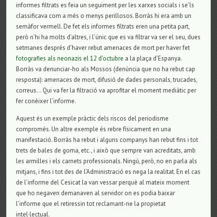
informes filtrats es feia un seguiment per les xarxes socials i se’ls
classificava com a més o menys perillosos. Borràs hi era amb un
semàfor vermell. De fet els informes filtrats eren una petita part,
però n’hi ha molts d’altres, i l’únic que es va filtrar va ser el seu, dues
setmanes després d’haver rebut amenaces de mort per haver fet
fotografies als neonazis el 12 d’octubre
a la plaça d’Espanya.
Borràs va denunciar-ho als Mossos (denúncia que no ha rebut cap
resposta): amenaces de mort, difusió de dades personals, trucades,
correus… Qui va fer la filtració va aprofitar el moment mediàtic per
fer conèixer l’informe.
Aquest és un exemple pràctic dels riscos del periodisme
compromès. Un altre exemple és rebre físicament en una
manifestació. Borràs ha rebut i alguns companys han rebut fins i tot
trets de bales de goma, etc., i això que sempre van acreditats, amb
les armilles i els carnets professionals. Ningú, però, no en parla als
mitjans, i fins i tot des de l’Administració es nega la realitat. En el cas
de l’informe del Cesicat la van vessar perquè al mateix moment
que ho negaven demanaven al servidor on es podia baixar
l’informe que el retiressin tot reclamant-ne la propietat
intel·lectual.