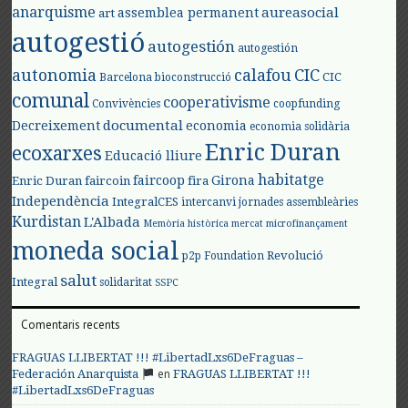
anarquisme
aureasocial
assemblea permanent
art
autogestió
autogestión
autogestión
autonomia
calafou
CIC
CIC
Barcelona
bioconstrucció
comunal
cooperativisme
Convivències
coopfunding
documental
Decreixement
economia
economia solidària
Enric Duran
ecoxarxes
Educació lliure
habitatge
faircoop
Girona
Enric Duran
faircoin
fira
Independència
IntegralCES
intercanvi
jornades assembleàries
Kurdistan
L'Albada
Memòria històrica
mercat
microfinançament
moneda social
Revolució
p2p Foundation
salut
Integral
solidaritat
SSPC
Comentaris recents
FRAGUAS LLIBERTAT !!! #LibertadLxs6DeFraguas –
en
Federación Anarquista
FRAGUAS LLIBERTAT !!!
#LibertadLxs6DeFraguas