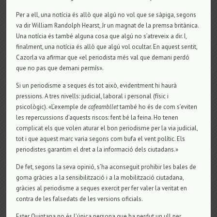
Per a ell, una notícia és allò que algú no vol que se sàpiga, segons
va dir William Randolph Hearst, Jr un magnat de la premsa britànica.
Una notícia és també alguna cosa que algú no s’atreveix a dir. I,
finalment, una notícia és allò que algú vol ocultar. En aquest sentit,
Cazorla va afirmar que «el periodista més val que demani perdó
que no pas que demani permís».
Si un periodisme a seques és tot això, evidentment hi haurà
pressions. A tres nivells: judicial, laboral i personal (físic i
psicològic). «L’exemple de
cafeambllet
també ho és de com s’eviten
les repercussions d’aquests riscos: fent bé la feina. Ho tenen
complicat els que volen aturar el bon periodisme per la via judicial,
tot i que aquest marc varia segons com bufa el vent polític. Els
periodistes garantim el dret a la informació dels ciutadans.»
De fet, segons la seva opinió, s’ha aconseguit prohibir les bales de
goma gràcies a la sensibilització i a la mobilització ciutadana,
gràcies al periodisme a seques exercit per fer valer la veritat en
contra de les falsedats de les versions oficials.
Ester Quintana no és l’única persona que ha perdut un ull per