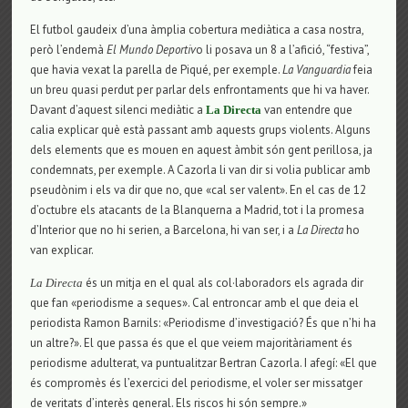
El futbol gaudeix d’una àmplia cobertura mediàtica a casa nostra,
però l’endemà
El Mundo Deportiv
o li posava un 8 a l’afició, “festiva”,
que havia vexat la parella de Piqué, per exemple.
La Vanguardia
feia
un breu quasi perdut per parlar dels enfrontaments que hi va haver.
Davant d’aquest silenci mediàtic a
van entendre que
La Directa
calia explicar què està passant amb aquests grups violents. Alguns
dels elements que es mouen en aquest àmbit són gent perillosa, ja
condemnats, per exemple. A Cazorla li van dir si volia publicar amb
pseudònim i els va dir que no, que «cal ser valent». En el cas de 12
d’octubre els atacants de la Blanquerna a Madrid, tot i la promesa
d’Interior que no hi serien, a Barcelona, hi van ser, i a
La Directa
ho
van explicar.
és un mitja en el qual als col·laboradors els agrada dir
La Directa
que fan «periodisme a seques». Cal entroncar amb el que deia el
periodista Ramon Barnils: «Periodisme d’investigació? És que n’hi ha
un altre?». El que passa és que el que veiem majoritàriament és
periodisme adulterat, va puntualitzar Bertran Cazorla. I afegí: «El que
és compromès és l’exercici del periodisme, el voler ser missatger
de veritats d’interès general. Els riscos hi són sempre.»