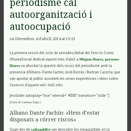
periodisme cal
autoorganització i
autoocupació
on Divendres, 4 d'abril, 2014 at 13:23
La primera sessió del cicle de xerrades/debat del Fem-lo Comú
d’AureaSocial dedicat aquest mes d’abril a
Mitjans lliures, persones
va abordar la qüestió dels riscos del periodisme amb la
lliures
presència d’Albano-Dante Fachín, Jordi Borràs i Bertran Cazorla, que
van aportar al públic assistent les seves experiències i idees sobre
l’exercici d’aquest vell i bell ofici.
[wzslider autoplay=”true” interval=”4000″ transition=”‘slide'”]
[Fotos de Carolina Zerpa.]
Albano Dante Fachín: «Hem d’estar
disposats a córrer riscos»
Quan des de
van descobrir les irregularitats en la
cafèambllet