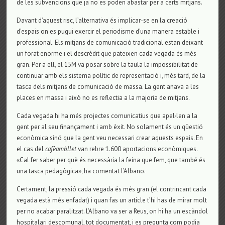
de les subvencions que ja no es poden abastar per a certs mitjans.
Davant d’aquest risc, l’alternativa és implicar-se en la creació
d’espais on es pugui exercir el periodisme d’una manera estable i
professional. Els mitjans de comunicació tradicional estan deixant
un forat enorme i el descrèdit que pateixen cada vegada és més
gran. Per a ell, el 15M va posar sobre la taula la impossibilitat de
continuar amb els sistema polític de representació i, més tard, de la
tasca dels mitjans de comunicació de massa. La gent anava a les
places en massa i això no es reflectia a la majoria de mitjans.
Cada vegada hi ha més projectes comunicatius que apel·len a la
gent per al seu finançament i amb èxit. No solament és un qüestió
econòmica sinó que la gent veu necessari crear aquests espais. En
el cas del
cafèambllet
van rebre 1.600 aportacions econòmiques.
«Cal fer saber per què és necessària la feina que fem, que també és
una tasca pedagògica», ha comentat l’Albano.
Certament, la pressió cada vegada és més gran (el contrincant cada
vegada està més enfadat) i quan fas un article t’hi has de mirar molt
per no acabar paralitzat. L’Albano va ser a Reus, on hi ha un escàndol
hospitalari descomunal, tot documentat, i es pregunta com podia