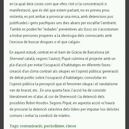
en la qual deia coses com que «fins i tot si la concentració o
manifestació, que és del que estem parlant, no es preveu prou
violenta, es pot arribar a provocar una mica, amb detencions poc
justificades i gens pacífiques uns dies abans per escalfar l’ambient.
També es poden fer “redades” preventives als llocs on s’acostumen
a trobar persones properes a la ideologia dels convocants amb
l’excusa de buscar drogues o el que calgui».
En aquest estudi, centrat en el barri de Gràcia de Barcelona (el
Shervood
català, segons l’autor), Piqué culmina el projecte amb un
pla d’acció per evitar l’ocupació d’habitatges en diferents fases:
creació d’un clima contrari als okupes en l’opinió pública; generació
de debat polític sobre l’ocupació d’habitatges; consolidar en
l’opinió pública la percepció que el fenomen okupa i el vandalisme
van de bracet, etc.. En una quarta fase, l’acció ha de consistir
literalment en «l’atac al cor de Sherwood i la detenció dels
possibles Robin Hoods». Segons Piqué, en aquesta acció «s’haurà
de procurar la detenció selectiva dels líders per imputar-los delictes
comuns i evitar la condició de màrtir».
Tags:
comunicació
,
periodisme
,
riscos