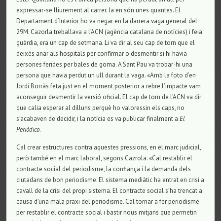
expressar-se lliurement al carrer. Ja en són unes quantes. El
Departament d’Interior ho va negar en la darrera vaga general del
29M. Cazorla treballava a l’ACN (agència catalana de notícies) i feia
guàrdia, era un cap de setmana. Li va dir al seu cap de torn que el
deixés anar als hospitals per confirmar o desmentir si hi havia
persones ferides per bales de goma. A Sant Pau va trobar-hi una
persona que havia perdut un ull durant la vaga. «Amb la foto d’en
Jordi Borràs feta just en el moment posterior a rebre l’impacte vam
aconseguir desmentir la versió oficial. El cap de torn de l’ACN va dir
que calia esperar al dilluns perquè ho valoressin els caps, no
s’acabaven de decidir, i la notícia es va publicar finalment a
El
Periódico
.
Cal crear estructures contra aquestes pressions, en el marc judicial,
però també en el marc laboral, segons Cazrola. «Cal restablir el
contracte social del periodisme, la confiança i la demanda dels
ciutadans de bon periodisme. El sistema mediàtic ha entrat en crisi a
cavall de la crisi del propi sistema. El contracte social s’ha trencat a
causa d’una mala praxi del periodisme. Cal tornar a fer periodisme
per restablir el contracte social i bastir nous mitjans que permetin