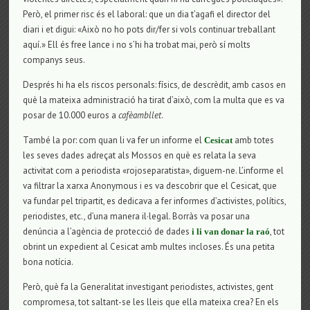
Però, el primer risc és el laboral: que un dia t’agafi el director del
diari i et digui: «Això no ho pots dir/fer si vols continuar treballant
aquí.» Ell és free lance i no s’hi ha trobat mai, però sí molts
companys seus.
Després hi ha els riscos personals: físics, de descrèdit, amb casos en
què la mateixa administració ha tirat d’això, com la multa que es va
posar de 10.000 euros a
cafèambllet
.
També la por: com quan li va fer un informe el
amb totes
Cesicat
les seves dades adreçat als Mossos en què es relata la seva
activitat com a periodista «rojoseparatista», diguem-ne. L’informe el
va filtrar la xarxa Anonymous i es va descobrir que el Cesicat, que
va fundar pel tripartit, es dedicava a fer informes d’activistes, polítics,
periodistes, etc., d’una manera il·legal. Borràs va posar una
denúncia a l’agència de protecció de dades
, tot
i li van donar la raó
obrint un expedient al Cesicat amb multes incloses. És una petita
bona notícia.
Però, què fa la Generalitat investigant periodistes, activistes, gent
compromesa, tot saltant-se les lleis que ella mateixa crea? En els