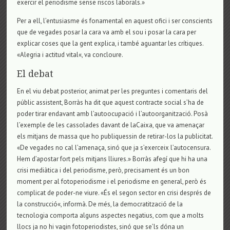
exercir el periodisme sense riscos laborals.»
Per a ell, l’entusiasme és fonamental en aquest ofici i ser conscients
que de vegades posar la cara va amb el sou i posar la cara per
explicar coses que la gent explica, i també aguantar les crítiques.
«Alegria i actitud vital«, va concloure.
El debat
En el viu debat posterior, animat per les preguntes i comentaris del
públic assistent, Borràs ha dit que aquest contracte social s’ha de
poder tirar endavant amb l’autoocupació i l’autoorganització. Posà
l’exemple de les cassolades davant de laCaixa, que va amenaçar
els mitjans de massa que ho publiquessin de retirar-los la publicitat.
«De vegades no cal l’amenaça, sinó que ja s’exerceix l’autocensura.
Hem d’apostar fort pels mitjans lliures.» Borràs afegí que hi ha una
crisi mediàtica i del periodisme, però, precisament és un bon
moment per al fotoperiodisme i el periodisme en general, però és
complicat de poder-ne viure. «És el segon sector en crisi després de
la construcció«, informà. De més, la democratització de la
tecnologia comporta alguns aspectes negatius, com que a molts
llocs ja no hi vagin fotoperiodistes, sinó que se’ls dóna un