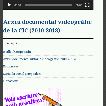
00:00
00:00
Arxiu documental videogràfic
de la CIC (2010-2018)
Enllaços
Butlletí Cooperatiu
Arxiu documental històric videogràfic (2010-2018)
Ecoxarxes
Moneda Social-Integralces
Donacions