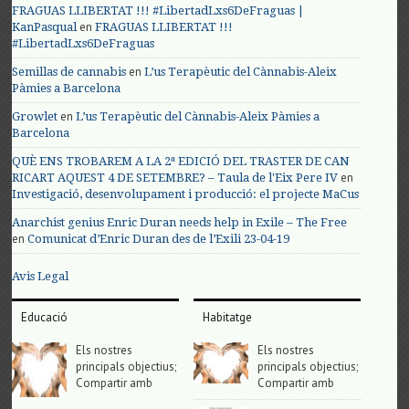
FRAGUAS LLIBERTAT !!! #LibertadLxs6DeFraguas |
en
KanPasqual
FRAGUAS LLIBERTAT !!!
#LibertadLxs6DeFraguas
en
Semillas de cannabis
L’us Terapèutic del Cànnabis-Aleix
Pàmies a Barcelona
en
Growlet
L’us Terapèutic del Cànnabis-Aleix Pàmies a
Barcelona
QUÈ ENS TROBAREM A LA 2ª EDICIÓ DEL TRASTER DE CAN
en
RICART AQUEST 4 DE SETEMBRE? – Taula de l'Eix Pere IV
Investigació, desenvolupament i producció: el projecte MaCus
Anarchist genius Enric Duran needs help in Exile – The Free
en
Comunicat d’Enric Duran des de l’Exili 23-04-19
Avis Legal
Educació
Habitatge
Els nostres
Els nostres
principals objectius;
principals objectius;
Compartir amb
Compartir amb