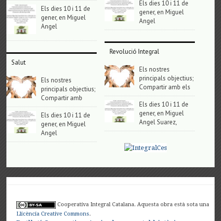
Els dies 10 i 11 de
Els dies 10 i 11 de
gener, en Miguel
gener, en Miguel
Angel
Angel
Revolució Integral
Salut
Els nostres
principals objectius;
Els nostres
Compartir amb els
principals objectius;
Compartir amb
Els dies 10 i 11 de
gener, en Miguel
Els dies 10 i 11 de
Angel Suarez,
gener, en Miguel
Angel
Cooperativa Integral Catalana. Aquesta obra està sota una
Llicència Creative Commons
.