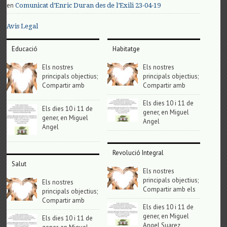
en
Comunicat d’Enric Duran des de l’Exili 23-04-19
Avis Legal
Educació
Habitatge
Els nostres
Els nostres
principals objectius;
principals objectius;
Compartir amb
Compartir amb
Els dies 10 i 11 de
Els dies 10 i 11 de
gener, en Miguel
gener, en Miguel
Angel
Angel
Revolució Integral
Salut
Els nostres
principals objectius;
Els nostres
Compartir amb els
principals objectius;
Compartir amb
Els dies 10 i 11 de
gener, en Miguel
Els dies 10 i 11 de
Angel Suarez,