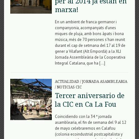
per al 2014 ja estan en
marxa!
En un ambient de franca germanor i
companyonia, acompanyats d’unes
miques de pluja, amb bons àpats i bona
música, més de 70 persones s’han reunit
durant el cap de setmana del 17 al 19 de
gener a Vilafant (Alt Empordà) a la XLI
Jornada Assembleària de la Cooperativa
Integral Catalana, que ha […]
ACTUALIDAD
/
JORNADA ASAMBLEARIA
/
NOTICIAS CIC
Tercer aniversario de
la CIC en Ca La Fou
Coincidiendo con la 34 ª jornada
asamblearia, el fin de semana del 9 al 12
de mayo celebraremos en Calafou
(colonia ecoindustrial postcapitalista y