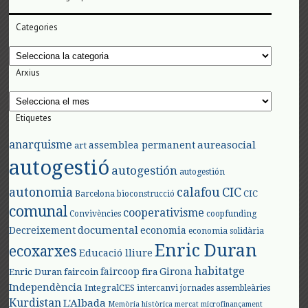
Categories
Categories
Arxius
Arxius
Etiquetes
anarquisme
aureasocial
assemblea permanent
art
autogestió
autogestión
autogestión
autonomia
calafou
CIC
CIC
Barcelona
bioconstrucció
comunal
cooperativisme
Convivències
coopfunding
documental
Decreixement
economia
economia solidària
Enric Duran
ecoxarxes
Educació lliure
habitatge
faircoop
Girona
Enric Duran
faircoin
fira
Independència
IntegralCES
intercanvi
jornades assembleàries
Kurdistan
L'Albada
Memòria històrica
mercat
microfinançament