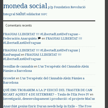
moneda social
Revolució
p2p Foundation
salut
Integral
solidaritat
SSPC
Comentaris recents
FRAGUAS LLIBERTAT !!! #LibertadLxs6DeFraguas –
en
Federación Anarquista
FRAGUAS LLIBERTAT !!!
#LibertadLxs6DeFraguas
FRAGUAS LLIBERTAT !!! #LibertadLxs6DeFraguas |
en
KanPasqual
FRAGUAS LLIBERTAT !!!
#LibertadLxs6DeFraguas
en
Semillas de cannabis
L’us Terapèutic del Cànnabis-Aleix
Pàmies a Barcelona
en
Growlet
L’us Terapèutic del Cànnabis-Aleix Pàmies a
Barcelona
QUÈ ENS TROBAREM A LA 2ª EDICIÓ DEL TRASTER DE CAN
en
RICART AQUEST 4 DE SETEMBRE? – Taula de l'Eix Pere IV
Investigació, desenvolupament i producció: el projecte MaCus
Anarchist genius Enric Duran needs help in Exile – The Free