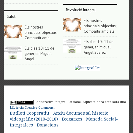
Revolució Integral
Salut
Els nostres
principals objectius;
Els nostres
Compartir amb els
principals objectius;
Compartir amb
Els dies 10 i 11 de
gener, en Miguel
Els dies 10 i 11 de
Angel Suarez,
gener, en Miguel
Angel
Cooperativa Integral Catalana. Aquesta obra està sota una
Llicència Creative Commons
.
Butlletí Cooperatiu
Arxiu documental històric
videogràfic (2010-2018)
Ecoxarxes
Moneda Social-
Integralces
Donacions