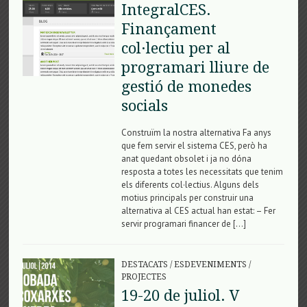
IntegralCES.
Finançament
col·lectiu per al
programari lliure de
gestió de monedes
socials
Construïm la nostra alternativa Fa anys
que fem servir el sistema CES, però ha
anat quedant obsolet i ja no dóna
resposta a totes les necessitats que tenim
els diferents col·lectius. Alguns dels
motius principals per construir una
alternativa al CES actual han estat: – Fer
servir programari financer de […]
DESTACATS
/
ESDEVENIMENTS
/
PROJECTES
19-20 de juliol. V