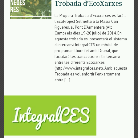
Trobada d’EcoXarxes
La Propera Trobada d’Ecoxarxes es farà a
l’EcoProject Selmellà a la Masia Can
Figueres, al Pont D’Armentera (Alt
Camp) els dies 19-20 juliol de 2014. En
aquesta trobada es presentarà el sistema
d’intercanvi IntegralCES un mòdul de
programari lliure fet amb Drupal, que
facilitarà les transaccions i l’intercanvi
entre les diferents Ecoxarxes
(http://www.integralces.net). Amb aquesta
Trobada es vol enfortir l’enxarxament
entre […]