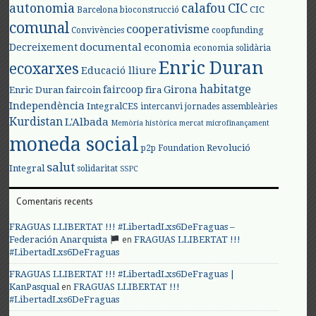
autonomia
calafou
CIC
CIC
Barcelona
bioconstrucció
comunal
cooperativisme
Convivències
coopfunding
documental
Decreixement
economia
economia solidària
Enric Duran
ecoxarxes
Educació lliure
habitatge
faircoop
Girona
Enric Duran
faircoin
fira
Independència
IntegralCES
intercanvi
jornades assembleàries
Kurdistan
L'Albada
Memòria històrica
mercat
microfinançament
moneda social
Revolució
p2p Foundation
salut
Integral
solidaritat
SSPC
Comentaris recents
FRAGUAS LLIBERTAT !!! #LibertadLxs6DeFraguas –
en
Federación Anarquista
FRAGUAS LLIBERTAT !!!
#LibertadLxs6DeFraguas
FRAGUAS LLIBERTAT !!! #LibertadLxs6DeFraguas |
en
KanPasqual
FRAGUAS LLIBERTAT !!!
#LibertadLxs6DeFraguas