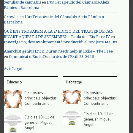
en
Semillas de cannabis
L’us Terapèutic del Cànnabis-Aleix
Pàmies a Barcelona
en
Growlet
L’us Terapèutic del Cànnabis-Aleix Pàmies a
Barcelona
QUÈ ENS TROBAREM A LA 2ª EDICIÓ DEL TRASTER DE CAN
en
RICART AQUEST 4 DE SETEMBRE? – Taula de l'Eix Pere IV
Investigació, desenvolupament i producció: el projecte MaCus
Anarchist genius Enric Duran needs help in Exile – The Free
en
Comunicat d’Enric Duran des de l’Exili 23-04-19
Avis Legal
Educació
Habitatge
Els nostres
Els nostres
principals objectius;
principals objectius;
Compartir amb
Compartir amb
Els dies 10 i 11 de
Els dies 10 i 11 de
gener, en Miguel
gener, en Miguel
Angel
Angel