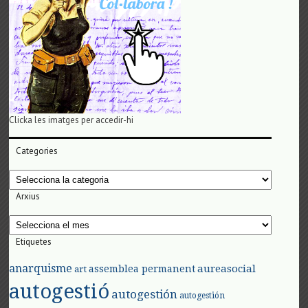
Clicka les imatges per accedir-hi
Categories
Categories
Arxius
Arxius
Etiquetes
anarquisme
aureasocial
assemblea permanent
art
autogestió
autogestión
autogestión