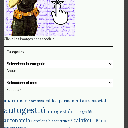
Clicka les imatges per accedir-hi
Categories
Categories
Arxius
Arxius
Etiquetes
anarquisme
aureasocial
assemblea permanent
art
autogestió
autogestión
autogestión
autonomia
calafou
CIC
CIC
Barcelona
bioconstrucció