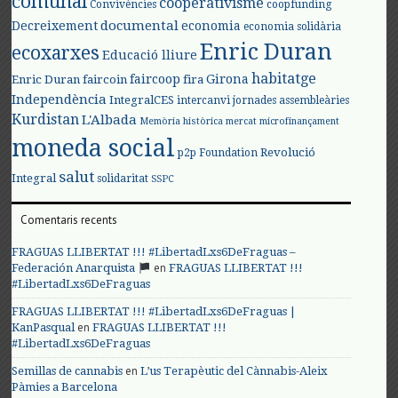
comunal
cooperativisme
Convivències
coopfunding
documental
Decreixement
economia
economia solidària
Enric Duran
ecoxarxes
Educació lliure
habitatge
faircoop
Girona
Enric Duran
faircoin
fira
Independència
IntegralCES
intercanvi
jornades assembleàries
Kurdistan
L'Albada
Memòria històrica
mercat
microfinançament
moneda social
Revolució
p2p Foundation
salut
Integral
solidaritat
SSPC
Comentaris recents
FRAGUAS LLIBERTAT !!! #LibertadLxs6DeFraguas –
en
Federación Anarquista
FRAGUAS LLIBERTAT !!!
#LibertadLxs6DeFraguas
FRAGUAS LLIBERTAT !!! #LibertadLxs6DeFraguas |
en
KanPasqual
FRAGUAS LLIBERTAT !!!
#LibertadLxs6DeFraguas
en
Semillas de cannabis
L’us Terapèutic del Cànnabis-Aleix
Pàmies a Barcelona