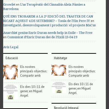
en
Growlet
L’us Terapèutic del Cànnabis-Aleix Pàmies a
Barcelona
QUÈ ENS TROBAREM A LA 2ª EDICIÓ DEL TRASTER DE CAN
en
RICART AQUEST 4 DE SETEMBRE? – Taula de l'Eix Pere IV
Investigació, desenvolupament i producció: el projecte MaCus
Anarchist genius Enric Duran needs help in Exile – The Free
en
Comunicat d’Enric Duran des de l’Exili 23-04-19
Avis Legal
Educació
Habitatge
Els nostres
Els nostres
principals objectius;
principals objectius;
Compartir amb
Compartir amb
Els dies 10 i 11 de
Els dies 10 i 11 de
gener, en Miguel
gener, en Miguel
Angel
Angel
Revolució Integral