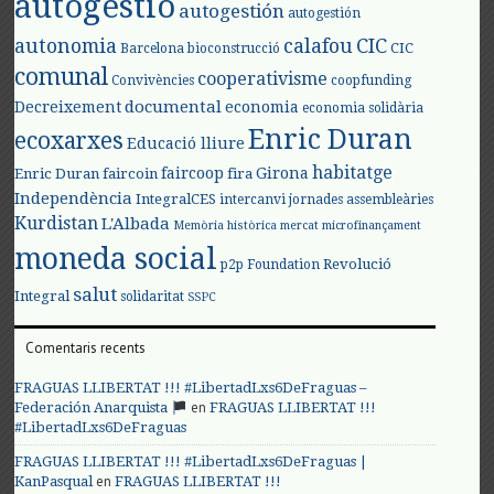
autogestió
autogestión
autogestión
autonomia
calafou
CIC
CIC
Barcelona
bioconstrucció
comunal
cooperativisme
Convivències
coopfunding
documental
Decreixement
economia
economia solidària
Enric Duran
ecoxarxes
Educació lliure
habitatge
faircoop
Girona
Enric Duran
faircoin
fira
Independència
IntegralCES
intercanvi
jornades assembleàries
Kurdistan
L'Albada
Memòria històrica
mercat
microfinançament
moneda social
Revolució
p2p Foundation
salut
Integral
solidaritat
SSPC
Comentaris recents
FRAGUAS LLIBERTAT !!! #LibertadLxs6DeFraguas –
en
Federación Anarquista
FRAGUAS LLIBERTAT !!!
#LibertadLxs6DeFraguas
FRAGUAS LLIBERTAT !!! #LibertadLxs6DeFraguas |
en
KanPasqual
FRAGUAS LLIBERTAT !!!