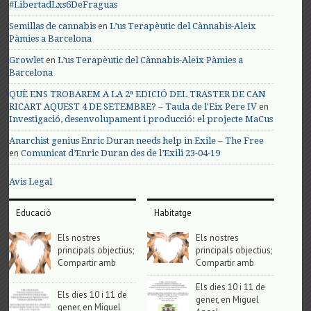
#LibertadLxs6DeFraguas
en
Semillas de cannabis
L’us Terapèutic del Cànnabis-Aleix
Pàmies a Barcelona
en
Growlet
L’us Terapèutic del Cànnabis-Aleix Pàmies a
Barcelona
QUÈ ENS TROBAREM A LA 2ª EDICIÓ DEL TRASTER DE CAN
en
RICART AQUEST 4 DE SETEMBRE? – Taula de l'Eix Pere IV
Investigació, desenvolupament i producció: el projecte MaCus
Anarchist genius Enric Duran needs help in Exile – The Free
en
Comunicat d’Enric Duran des de l’Exili 23-04-19
Avis Legal
Educació
Habitatge
Els nostres
Els nostres
principals objectius;
principals objectius;
Compartir amb
Compartir amb
Els dies 10 i 11 de
Els dies 10 i 11 de
gener, en Miguel
gener, en Miguel