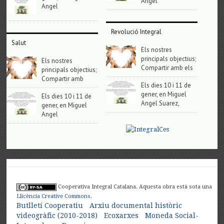
Angel
Angel
Revolució Integral
Salut
Els nostres
principals objectius;
Els nostres
Compartir amb els
principals objectius;
Compartir amb
Els dies 10 i 11 de
gener, en Miguel
Els dies 10 i 11 de
Angel Suarez,
gener, en Miguel
Angel
Cooperativa Integral Catalana. Aquesta obra està sota una
Llicència Creative Commons
.
Butlletí Cooperatiu
Arxiu documental històric
videogràfic (2010-2018)
Ecoxarxes
Moneda Social-