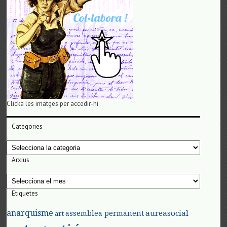
Clicka les imatges per accedir-hi
Categories
Categories
Arxius
Arxius
Etiquetes
anarquisme
aureasocial
assemblea permanent
art