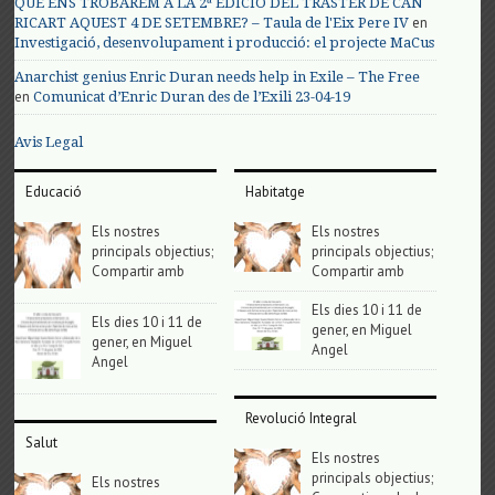
QUÈ ENS TROBAREM A LA 2ª EDICIÓ DEL TRASTER DE CAN
en
RICART AQUEST 4 DE SETEMBRE? – Taula de l'Eix Pere IV
Investigació, desenvolupament i producció: el projecte MaCus
Anarchist genius Enric Duran needs help in Exile – The Free
en
Comunicat d’Enric Duran des de l’Exili 23-04-19
Avis Legal
Educació
Habitatge
Els nostres
Els nostres
principals objectius;
principals objectius;
Compartir amb
Compartir amb
Els dies 10 i 11 de
Els dies 10 i 11 de
gener, en Miguel
gener, en Miguel
Angel
Angel
Revolució Integral
Salut
Els nostres
principals objectius;
Els nostres