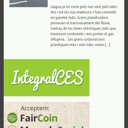
L’aigua ja no corre pels rius sinó pels tubs:
fins i tot els rius mateixos s’han convertit
en gairebé-tubs. Grans planificadors
preveuen el transvasament del Roine,
l’enllaç de les línies elèctriques, tubs que
travessen continents i ens porten el gas
d’Algèria… Les grans corporacions
planifiquen més i més tubs: volen […]