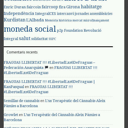
habitatge
faircoop
Girona
Enric Duran
faircoin
fira
Independència
IntegralCES
intercanvi
jornades assembleàries
Kurdistan
L'Albada
Memòria històrica
mercat
microfinançament
moneda social
Revolució
p2p Foundation
salut
Integral
solidaritat
SSPC
Comentaris recents
FRAGUAS LLIBERTAT !!! #LibertadLxs6DeFraguas –
en
Federación Anarquista
FRAGUAS LLIBERTAT !!!
#LibertadLxs6DeFraguas
FRAGUAS LLIBERTAT !!! #LibertadLxs6DeFraguas |
en
KanPasqual
FRAGUAS LLIBERTAT !!!
#LibertadLxs6DeFraguas
en
Semillas de cannabis
L’us Terapèutic del Cànnabis-Aleix
Pàmies a Barcelona
en
Growlet
L’us Terapèutic del Cànnabis-Aleix Pàmies a
Barcelona