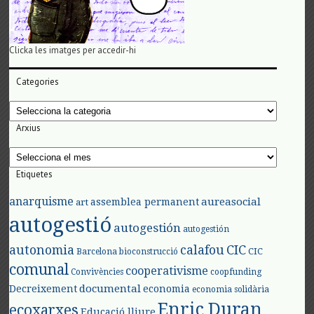
Clicka les imatges per accedir-hi
Categories
Categories
Arxius
Arxius
Etiquetes
anarquisme
aureasocial
assemblea permanent
art
autogestió
autogestión
autogestión
autonomia
calafou
CIC
CIC
Barcelona
bioconstrucció
comunal
cooperativisme
Convivències
coopfunding
documental
Decreixement
economia
economia solidària
Enric Duran
ecoxarxes
Educació lliure