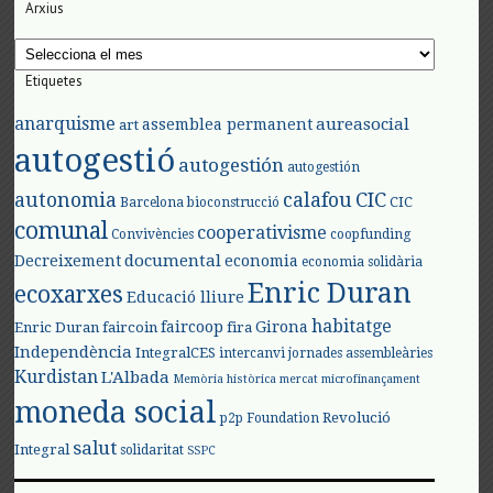
Arxius
Arxius
Etiquetes
anarquisme
aureasocial
assemblea permanent
art
autogestió
autogestión
autogestión
autonomia
calafou
CIC
CIC
Barcelona
bioconstrucció
comunal
cooperativisme
Convivències
coopfunding
documental
Decreixement
economia
economia solidària
Enric Duran
ecoxarxes
Educació lliure
habitatge
faircoop
Girona
Enric Duran
faircoin
fira
Independència
IntegralCES
intercanvi
jornades assembleàries
Kurdistan
L'Albada
Memòria històrica
mercat
microfinançament
moneda social
Revolució
p2p Foundation
salut
Integral
solidaritat
SSPC