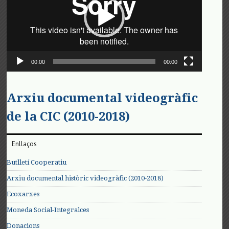
00:00
00:00
Arxiu documental videogràfic
de la CIC (2010-2018)
Enllaços
Butlletí Cooperatiu
Arxiu documental històric videogràfic (2010-2018)
Ecoxarxes
Moneda Social-Integralces
Donacions