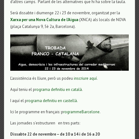
d’altres camps. Parlant de les alternatives que hi ha sobre la taula.
Serà dissabte i diumenge 22 i 23 de novembre, organitzat per la
Xarxa per una Nova Cultura de l’Aigua
(XNCA) als locals de NOVA
(plaça Catalunya 9, 5è 2a, Barcelona).
L’assistència és lliure, però us podeu
inscriure aquí
.
Aquí teniu el p
rograma definitiu en català
.
I aquí el p
rograma definitiu en castellà.
Ici le programme en français: p
rogrammeBarcelone
.
Las jornades s’estructuren en tres parts:
Dissabte 22 de novembre – de 10 a 14 i de 16 a 20