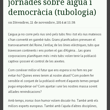
jornades sobre aigua i
democràcia (tubologia)
on Divendres, 21 de novembre, 2014 at 11:38
L’aigua ja no corre pels rius sinó pels tubs: fins i tot els rius mateixos
s’han convertit en gairebé-tubs. Grans planificadors preveuen el
transvasament del Roine, l’enllaç de les línies elèctriques, tubs que
travessen continents i ens porten el gas d’Algèria… Les grans
corporacions planifiquen més i més tubs: volen tenir la població
captiva i posseir el control de les aixetes.
Com conèixer millor el futur que ens espera si no fem res per
evitar-ho? Quines eines tenim al nostre abast? Com podem fer
sensible el conjunt de la població enfront d’aquests temes perquè
pugui empoderar-se? Com ajuntar i unir les nostres massa sovint
aïllades reivindicacions?
Amb temps, ironia i bon humor volem discutir-ho. També amb els
millors experts europeus. També amb l’ajuda d’altres disciplines,