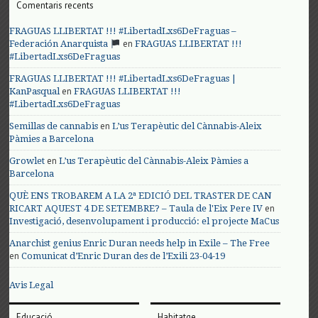
Comentaris recents
FRAGUAS LLIBERTAT !!! #LibertadLxs6DeFraguas –
en
Federación Anarquista
FRAGUAS LLIBERTAT !!!
#LibertadLxs6DeFraguas
FRAGUAS LLIBERTAT !!! #LibertadLxs6DeFraguas |
en
KanPasqual
FRAGUAS LLIBERTAT !!!
#LibertadLxs6DeFraguas
en
Semillas de cannabis
L’us Terapèutic del Cànnabis-Aleix
Pàmies a Barcelona
en
Growlet
L’us Terapèutic del Cànnabis-Aleix Pàmies a
Barcelona
QUÈ ENS TROBAREM A LA 2ª EDICIÓ DEL TRASTER DE CAN
en
RICART AQUEST 4 DE SETEMBRE? – Taula de l'Eix Pere IV
Investigació, desenvolupament i producció: el projecte MaCus
Anarchist genius Enric Duran needs help in Exile – The Free
en
Comunicat d’Enric Duran des de l’Exili 23-04-19
Avis Legal
Educació
Habitatge