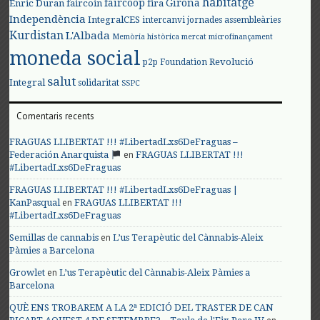
habitatge
faircoop
Girona
Enric Duran
faircoin
fira
Independència
IntegralCES
intercanvi
jornades assembleàries
Kurdistan
L'Albada
Memòria històrica
mercat
microfinançament
moneda social
Revolució
p2p Foundation
salut
Integral
solidaritat
SSPC
Comentaris recents
FRAGUAS LLIBERTAT !!! #LibertadLxs6DeFraguas –
en
Federación Anarquista
FRAGUAS LLIBERTAT !!!
#LibertadLxs6DeFraguas
FRAGUAS LLIBERTAT !!! #LibertadLxs6DeFraguas |
en
KanPasqual
FRAGUAS LLIBERTAT !!!
#LibertadLxs6DeFraguas
en
Semillas de cannabis
L’us Terapèutic del Cànnabis-Aleix
Pàmies a Barcelona
en
Growlet
L’us Terapèutic del Cànnabis-Aleix Pàmies a
Barcelona
QUÈ ENS TROBAREM A LA 2ª EDICIÓ DEL TRASTER DE CAN