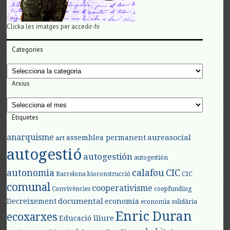
Clicka les imatges per accedir-hi
Categories
Categories
Arxius
Arxius
Etiquetes
anarquisme
aureasocial
assemblea permanent
art
autogestió
autogestión
autogestión
autonomia
calafou
CIC
CIC
Barcelona
bioconstrucció
comunal
cooperativisme
Convivències
coopfunding
documental
Decreixement
economia
economia solidària
Enric Duran
ecoxarxes
Educació lliure