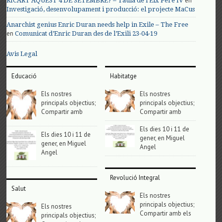
en
RICART AQUEST 4 DE SETEMBRE? – Taula de l'Eix Pere IV
Investigació, desenvolupament i producció: el projecte MaCus
Anarchist genius Enric Duran needs help in Exile – The Free
en
Comunicat d’Enric Duran des de l’Exili 23-04-19
Avis Legal
Educació
Habitatge
Els nostres
Els nostres
principals objectius;
principals objectius;
Compartir amb
Compartir amb
Els dies 10 i 11 de
Els dies 10 i 11 de
gener, en Miguel
gener, en Miguel
Angel
Angel
Revolució Integral
Salut
Els nostres
principals objectius;
Els nostres
Compartir amb els
principals objectius;