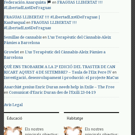
en
Federación Anarquista
FRAGUAS LLIBERTAT !!!
#LibertadLxs6DeFraguas
FRAGUAS LLIBERTAT !!! #LibertadLxs6DeFraguas |
en
KanPasqual
FRAGUAS LLIBERTAT !!!
#LibertadLxs6DeFraguas
en
Semillas de cannabis
L’us Terapèutic del Cànnabis-Aleix
Pàmies a Barcelona
en
Growlet
L’us Terapèutic del Cànnabis-Aleix Pàmies a
Barcelona
QUÈ ENS TROBAREM A LA 2ª EDICIÓ DEL TRASTER DE CAN
en
RICART AQUEST 4 DE SETEMBRE? – Taula de l'Eix Pere IV
Investigació, desenvolupament i producció: el projecte MaCus
Anarchist genius Enric Duran needs help in Exile – The Free
en
Comunicat d’Enric Duran des de l’Exili 23-04-19
Avis Legal
Educació
Habitatge
Els nostres
Els nostres
principals objectius;
principals objectius;