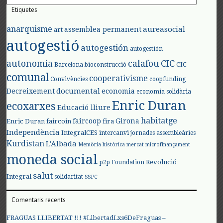
Etiquetes
anarquisme
aureasocial
assemblea permanent
art
autogestió
autogestión
autogestión
autonomia
calafou
CIC
CIC
Barcelona
bioconstrucció
comunal
cooperativisme
Convivències
coopfunding
documental
Decreixement
economia
economia solidària
Enric Duran
ecoxarxes
Educació lliure
habitatge
faircoop
Girona
Enric Duran
faircoin
fira
Independència
IntegralCES
intercanvi
jornades assembleàries
Kurdistan
L'Albada
Memòria històrica
mercat
microfinançament
moneda social
Revolució
p2p Foundation
salut
Integral
solidaritat
SSPC
Comentaris recents
FRAGUAS LLIBERTAT !!! #LibertadLxs6DeFraguas –