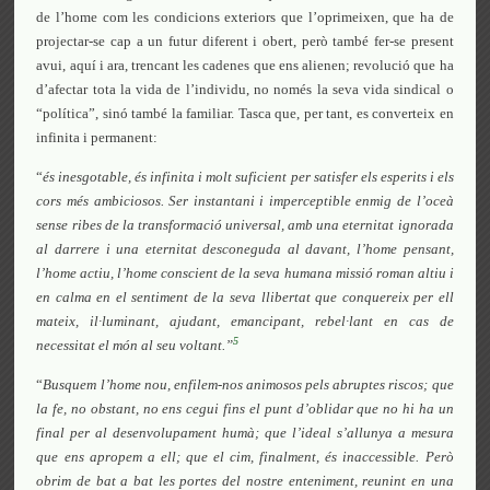
de l’home com les condicions exteriors que l’oprimeixen, que ha de
projectar-se cap a un futur diferent i obert, però també fer-se present
avui, aquí i ara, trencant les cadenes que ens alienen; revolució que ha
d’afectar tota la vida de l’individu, no només la seva vida sindical o
“política”, sinó també la familiar. Tasca que, per tant, es converteix en
infinita i permanent:
“
és inesgotable, és infinita i molt suficient per satisfer els esperits i els
cors més ambiciosos. Ser instantani i imperceptible enmig de l’oceà
sense ribes de la transformació universal, amb una eternitat ignorada
al darrere i una eternitat desconeguda al davant, l’home pensant,
l’home actiu, l’home conscient de la seva humana missió roman altiu i
en calma en el sentiment de la seva llibertat que conquereix per ell
mateix, il·luminant, ajudant, emancipant, rebel·lant en cas de
5
necessitat el món al seu voltant.”
“
Busquem l’home nou, enfilem-nos animosos pels abruptes riscos; que
la fe, no obstant, no ens cegui fins el punt d’oblidar que no hi ha un
final per al desenvolupament humà; que l’ideal s’allunya a mesura
que ens apropem a ell; que el cim, finalment, és inaccessible. Però
obrim de bat a bat les portes del nostre enteniment, reunint en una