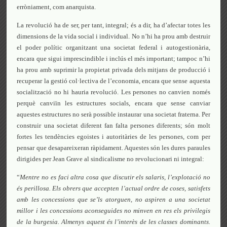
erròniament, com anarquista.
La revolució ha de ser, per tant, integral; és a dir, ha d’afectar totes les
dimensions de la vida social i individual. No n’hi ha prou amb destruir
el poder polític organitzant una societat federal i autogestionària,
encara que sigui imprescindible i inclús el més important; tampoc n’hi
ha prou amb suprimir la propietat privada dels mitjans de producció i
recuperar la gestió col·lectiva de l’economia, encara que sense aquesta
socialització no hi hauria revolució. Les persones no canvien només
perquè canviïn les estructures socials, encara que sense canviar
aquestes estructures no serà possible instaurar una societat fraterna. Per
construir una societat diferent fan falta persones diferents; són molt
fortes les tendències egoistes i autoritàries de les persones, com per
pensar que desapareixeran ràpidament. Aquestes són les dures paraules
dirigides per Jean Grave al sindicalisme no revolucionari ni integral:
“
Mentre no es faci altra cosa que discutir els salaris, l’explotació no
és perillosa. Els obrers que accepten l’actual ordre de coses, satisfets
amb les concessions que se’ls atorguen, no aspiren a una societat
millor i les concessions aconseguides no minven en res els privilegis
de la burgesia. Almenys aquest és l’interès de les classes dominants.