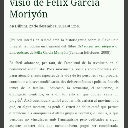
visió de Félix García
Moriyón
on Dilluns, 29 de desembre, 2014 at 12:46
[Pel seu interès en relació amb la historiografia sobre la Revolució
Integral, reproduïm un fragment del llibre
Del socialismo utópico al
anarquismo
,
de
Félix García Moriyón
(Terramar Ediciones, 2008).]
És fàcil adonar-se, per tant, de l’amplitud de la revolució en el
pensament anarquista. Pocs moviments socials contemporanis van
parar atenció a tants aspectes de la vida de les persones i van procurar
contribuir a la seva modificació; des dels econòmics i polítics, fins els
temes de la família, l’educació, la sexualitat, el naturisme, la
divulgació científica, és a dir, tot allò en què podien veure un
1
progrés
. Això contribueix també a donar més varietat al moviment i a
què, en algun moment, es perdi el criteri de delimitació que permet
diferenciar els anarquistes d’altres grups o corrents; o, inclús, a què
persones no vinculades amb l’anarquisme però dedicades a algun
aspecte concret dels que mencionàvem, pugui ser considerada,