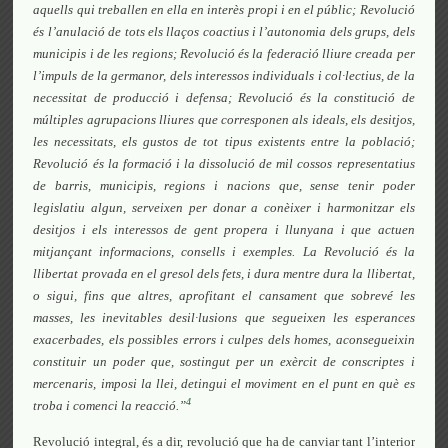
aquells qui treballen en ella en interès propi i en el públic; Revolució
és l’anulació de tots els llaços coactius i l’autonomia dels grups, dels
municipis i de les regions; Revolució és la federació lliure creada per
l’impuls de la germanor, dels interessos individuals i col·lectius, de la
necessitat de producció i defensa; Revolució és la constitució de
múltiples agrupacions lliures que corresponen als ideals, els desitjos,
les necessitats, els gustos de tot tipus existents entre la població;
Revolució és la formació i la dissolució de mil cossos representatius
de barris, municipis, regions i nacions que, sense tenir poder
legislatiu algun, serveixen per donar a conèixer i harmonitzar els
desitjos i els interessos de gent propera i llunyana i que actuen
mitjançant
informacions, consells i exemples.
La Revolució és la
llibertat provada en el gresol dels fets, i dura mentre dura la llibertat,
o sigui, fins que altres, aprofitant el cansament que sobrevé les
masses, les inevitables desil·lusions que segueixen les esperances
exacerbades, els possibles errors i culpes dels homes, aconsegueixin
constituir un poder que, sostingut per un exèrcit de conscriptes i
mercenaris, imposi la llei, detingui el moviment en el punt en què es
4
troba i comenci la reacció.”
Revolució integral, és a dir, revolució que ha de canviar tant l’interior