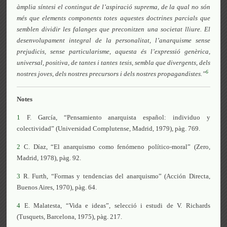
àmplia síntesi el contingut de l’aspiració suprema, de la qual no són
més que elements components totes aquestes doctrines parcials que
semblen dividir les falanges que preconitzen una societat lliure. El
desenvolupament integral de la personalitat, l’anarquisme sense
prejudicis, sense particularisme, aquesta és l’expressió genèrica,
universal, positiva, de tantes i tantes tesis, sembla que divergents, dels
6
nostres joves, dels nostres precursors i dels nostres propagandistes.”
Notes
1
F. García, “Pensamiento anarquista español: individuo y
colectividad” (Universidad Complutense, Madrid, 1979), pàg. 769.
2
C. Díaz, “El anarquismo como fenómeno político-moral” (Zero,
Madrid, 1978), pàg. 92.
3
R. Furth, “Formas y tendencias del anarquismo” (Acción Directa,
Buenos Aires, 1970), pàg. 64.
4
E. Malatesta, “Vida e ideas”, selecció i estudi de V. Richards
(Tusquets, Barcelona, 1975), pàg. 217.