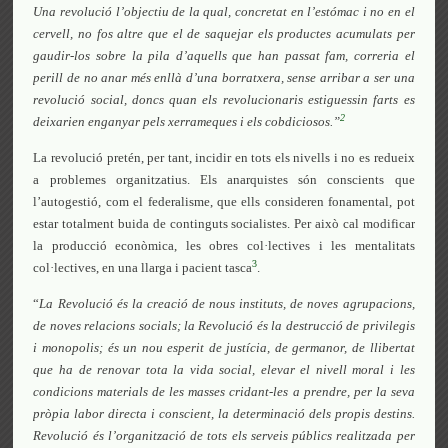
Una revolució l’objectiu de la qual, concretat en l’estómac i no en el
cervell, no fos altre que el de saquejar els productes acumulats per
gaudir-los sobre la pila d’aquells que han passat fam, correria el
perill de no anar més enllà d’una borratxera, sense arribar a ser una
revolució social, doncs quan els revolucionaris estiguessin farts es
2
deixarien enganyar pels xerrameques i els cobdiciosos.”
La revolució pretén, per tant, incidir en tots els nivells i no es redueix
a problemes organitzatius. Els anarquistes són conscients que
l’autogestió, com el federalisme, que ells consideren fonamental, pot
estar totalment buida de continguts socialistes. Per això cal modificar
la producció econòmica, les obres col·lectives i les mentalitats
3
col·lectives, en una llarga i pacient tasca
.
“
La Revolució és la creació de nous instituts, de noves agrupacions,
de noves relacions socials; la Revolució és la destrucció de privilegis
i monopolis; és un nou esperit de justícia, de germanor, de llibertat
que ha de renovar tota la vida social, elevar el nivell moral i les
condicions materials de les masses cridant-les a prendre, per la seva
pròpia labor directa i conscient, la determinació dels propis destins.
Revolució és l’organització de tots els serveis públics realitzada per