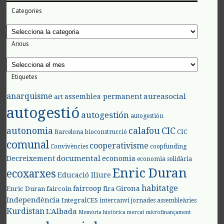
Categories
Categories
Arxius
Arxius
Etiquetes
anarquisme
aureasocial
assemblea permanent
art
autogestió
autogestión
autogestión
autonomia
calafou
CIC
CIC
Barcelona
bioconstrucció
comunal
cooperativisme
Convivències
coopfunding
documental
Decreixement
economia
economia solidària
Enric Duran
ecoxarxes
Educació lliure
habitatge
faircoop
Girona
Enric Duran
faircoin
fira
Independència
IntegralCES
intercanvi
jornades assembleàries
Kurdistan
L'Albada
Memòria històrica
mercat
microfinançament