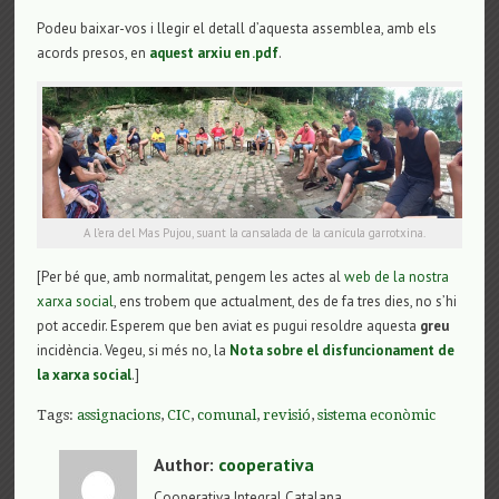
Podeu baixar-vos i llegir el detall d’aquesta assemblea, amb els
acords presos, en
aquest arxiu en .pdf
.
A l’era del Mas Pujou, suant la cansalada de la canícula garrotxina.
[Per bé que, amb normalitat, pengem les actes al
web de la nostra
xarxa social
, ens trobem que actualment, des de fa tres dies, no s’hi
pot accedir. Esperem que ben aviat es pugui resoldre aquesta
greu
incidència. Vegeu, si més no, la
Nota sobre el disfuncionament de
la xarxa social
.]
Tags:
assignacions
,
CIC
,
comunal
,
revisió
,
sistema econòmic
Author:
cooperativa
Cooperativa Integral Catalana