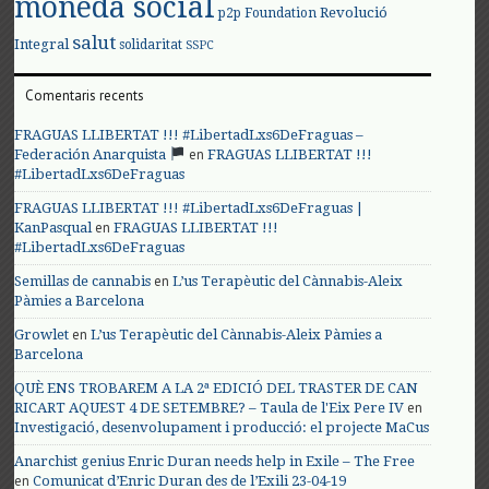
moneda social
Revolució
p2p Foundation
salut
Integral
solidaritat
SSPC
Comentaris recents
FRAGUAS LLIBERTAT !!! #LibertadLxs6DeFraguas –
en
Federación Anarquista
FRAGUAS LLIBERTAT !!!
#LibertadLxs6DeFraguas
FRAGUAS LLIBERTAT !!! #LibertadLxs6DeFraguas |
en
KanPasqual
FRAGUAS LLIBERTAT !!!
#LibertadLxs6DeFraguas
en
Semillas de cannabis
L’us Terapèutic del Cànnabis-Aleix
Pàmies a Barcelona
en
Growlet
L’us Terapèutic del Cànnabis-Aleix Pàmies a
Barcelona
QUÈ ENS TROBAREM A LA 2ª EDICIÓ DEL TRASTER DE CAN
en
RICART AQUEST 4 DE SETEMBRE? – Taula de l'Eix Pere IV
Investigació, desenvolupament i producció: el projecte MaCus
Anarchist genius Enric Duran needs help in Exile – The Free
en
Comunicat d’Enric Duran des de l’Exili 23-04-19