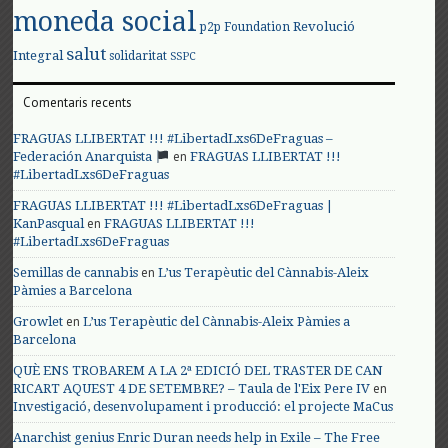
moneda social
Revolució
p2p Foundation
salut
Integral
solidaritat
SSPC
Comentaris recents
FRAGUAS LLIBERTAT !!! #LibertadLxs6DeFraguas –
en
Federación Anarquista
FRAGUAS LLIBERTAT !!!
#LibertadLxs6DeFraguas
FRAGUAS LLIBERTAT !!! #LibertadLxs6DeFraguas |
en
KanPasqual
FRAGUAS LLIBERTAT !!!
#LibertadLxs6DeFraguas
en
Semillas de cannabis
L’us Terapèutic del Cànnabis-Aleix
Pàmies a Barcelona
en
Growlet
L’us Terapèutic del Cànnabis-Aleix Pàmies a
Barcelona
QUÈ ENS TROBAREM A LA 2ª EDICIÓ DEL TRASTER DE CAN
en
RICART AQUEST 4 DE SETEMBRE? – Taula de l'Eix Pere IV
Investigació, desenvolupament i producció: el projecte MaCus
Anarchist genius Enric Duran needs help in Exile – The Free