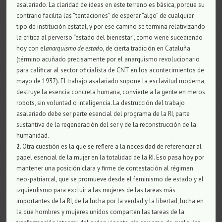
asalariado. La claridad de ideas en este terreno es básica, porque su
contrario facilita las “tentaciones” de esperar “algo” de cualquier
tipo de institución estatal, y por ese camino se termina relativizando
la crítica al perverso “estado del bienestar”, como viene sucediendo
hoy con el
anarquismo de estad
o, de cierta tradición en Cataluña
(término acuñado precisamente por el anarquismo revolucionario
para calificar al sector oficialista de CNT en los acontecimientos de
mayo de 1937). El trabajo asalariado supone la esclavitud moderna,
destruye la esencia concreta humana, convierte a la gente en meros
robots, sin voluntad o inteligencia. La destrucción del trabajo
asalariado debe ser parte esencial del programa de la RI, parte
sustantiva de la regeneración del ser y de la reconstrucción de la
humanidad.
2
. Otra cuestión es la que se refiere a la necesidad de referenciar al
papel esencial de la mujer en la totalidad de la RI. Eso pasa hoy por
mantener una posición clara y firme de contestación al régimen
neo-patriarcal, que se promueve desde el feminismo de estado y el
izquierdismo para excluir a las mujeres de las tareas más
importantes de la RI, de la lucha por la verdad y la libertad, lucha en
la que hombres y mujeres unidos comparten las tareas de la