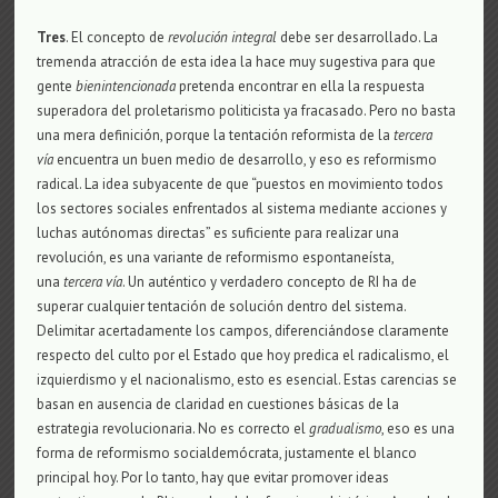
Tres
. El concepto de
revolución integral
debe ser desarrollado. La
tremenda atracción de esta idea la hace muy sugestiva para que
gente
bienintencionada
pretenda encontrar en ella la respuesta
superadora del proletarismo politicista ya fracasado. Pero no basta
una mera definición, porque la tentación reformista de la
tercera
vía
encuentra un buen medio de desarrollo, y eso es reformismo
radical. La idea subyacente de que “puestos en movimiento todos
los sectores sociales enfrentados al sistema mediante acciones y
luchas autónomas directas” es suficiente para realizar una
revolución, es una variante de reformismo espontaneísta,
una
tercera vía
. Un auténtico y verdadero concepto de RI ha de
superar cualquier tentación de solución dentro del sistema.
Delimitar acertadamente los campos, diferenciándose claramente
respecto del culto por el Estado que hoy predica el radicalismo, el
izquierdismo y el nacionalismo, esto es esencial. Estas carencias se
basan en ausencia de claridad en cuestiones básicas de la
estrategia revolucionaria. No es correcto el
gradualismo
, eso es una
forma de reformismo socialdemócrata, justamente el blanco
principal hoy. Por lo tanto, hay que evitar promover ideas