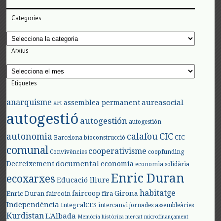
Categories
Categories
Arxius
Arxius
Etiquetes
anarquisme
aureasocial
assemblea permanent
art
autogestió
autogestión
autogestión
autonomia
calafou
CIC
CIC
Barcelona
bioconstrucció
comunal
cooperativisme
Convivències
coopfunding
documental
Decreixement
economia
economia solidària
Enric Duran
ecoxarxes
Educació lliure
habitatge
faircoop
Girona
Enric Duran
faircoin
fira
Independència
IntegralCES
intercanvi
jornades assembleàries
Kurdistan
L'Albada
Memòria històrica
mercat
microfinançament