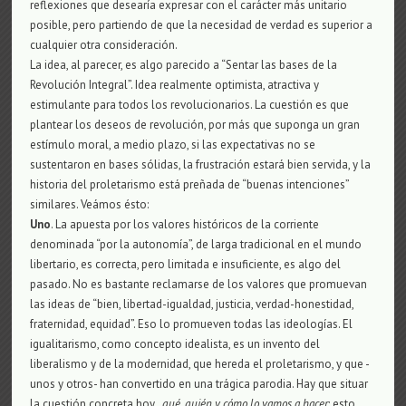
reflexiones que desearía expresar con el carácter más unitario
posible, pero partiendo de que la necesidad de verdad es superior a
cualquier otra consideración.
La idea, al parecer, es algo parecido a “Sentar las bases de la
Revolución Integral”. Idea realmente optimista, atractiva y
estimulante para todos los revolucionarios. La cuestión es que
plantear los deseos de revolución, por más que suponga un gran
estímulo moral, a medio plazo, si las expectativas no se
sustentaron en bases sólidas, la frustración estará bien servida, y la
historia del proletarismo está preñada de “buenas intenciones”
similares. Veámos ésto:
Uno
. La apuesta por los valores históricos de la corriente
denominada “por la autonomía”, de larga tradicional en el mundo
libertario, es correcta, pero limitada e insuficiente, es algo del
pasado. No es bastante reclamarse de los valores que promuevan
las ideas de “bien, libertad-igualdad, justicia, verdad-honestidad,
fraternidad, equidad”. Eso lo promueven todas las ideologías. El
igualitarismo, como concepto idealista, es un invento del
liberalismo y de la modernidad, que hereda el proletarismo, y que -
unos y otros- han convertido en una trágica parodia. Hay que situar
la cuestión concreta hoy
, qué, quién y cómo
lo vamos a hacer
: esto