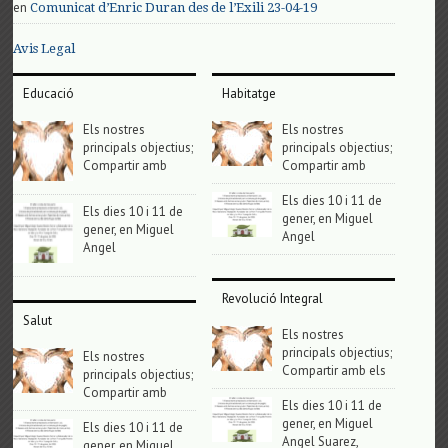
en
Comunicat d’Enric Duran des de l’Exili 23-04-19
Avis Legal
Educació
Habitatge
Els nostres
Els nostres
principals objectius;
principals objectius;
Compartir amb
Compartir amb
Els dies 10 i 11 de
Els dies 10 i 11 de
gener, en Miguel
gener, en Miguel
Angel
Angel
Revolució Integral
Salut
Els nostres
principals objectius;
Els nostres
Compartir amb els
principals objectius;
Compartir amb
Els dies 10 i 11 de
gener, en Miguel
Els dies 10 i 11 de
Angel Suarez,
gener, en Miguel