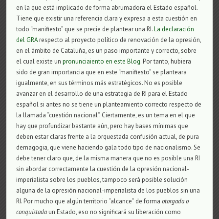
en la que está implicado de forma abrumadora el Estado español.
Tiene que existir una referencia clara y expresa a esta cuestión en
todo “manifiesto” que se precie de plantear una RI.
La declaración
del GRA
respecto al proyecto político de renovación de la opresión,
en el ámbito de Cataluña, es un paso importante y correcto, sobre
el cual existe un
pronunciaiento en este Blog
. Por tanto, hubiera
sido de gran importancia que en este “manifiesto” se planteara
igualmente, en sus términos más estratégicos. No es posible
avanzar en el desarrollo de una estrategia de RI para el Estado
español si antes no se tiene un planteamiento correcto respecto de
la llamada “cuestión nacional”. Ciertamente, es un tema en el que
hay que profundizar bastante aún, pero hay bases mínimas que
deben estar claras frente a la orquestada confusión actual, de pura
demagogia, que viene haciendo gala todo tipo de nacionalismo. Se
debe tener claro que, de la misma manera que no es posible una RI
sin abordar correctamente la cuestión de la opresión nacional-
imperialista sobre los pueblos, tampoco será posible solución
alguna de la opresión nacional-imperialista de los pueblos sin una
RI. Por mucho que algún territorio “alcance” de forma
otorgada o
conquistada
un Estado, eso no significará su liberación como