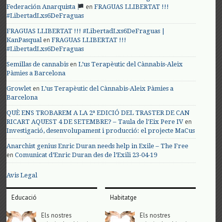
en
Federación Anarquista
FRAGUAS LLIBERTAT !!!
#LibertadLxs6DeFraguas
FRAGUAS LLIBERTAT !!! #LibertadLxs6DeFraguas |
en
KanPasqual
FRAGUAS LLIBERTAT !!!
#LibertadLxs6DeFraguas
en
Semillas de cannabis
L’us Terapèutic del Cànnabis-Aleix
Pàmies a Barcelona
en
Growlet
L’us Terapèutic del Cànnabis-Aleix Pàmies a
Barcelona
QUÈ ENS TROBAREM A LA 2ª EDICIÓ DEL TRASTER DE CAN
en
RICART AQUEST 4 DE SETEMBRE? – Taula de l'Eix Pere IV
Investigació, desenvolupament i producció: el projecte MaCus
Anarchist genius Enric Duran needs help in Exile – The Free
en
Comunicat d’Enric Duran des de l’Exili 23-04-19
Avis Legal
Educació
Habitatge
Els nostres
Els nostres