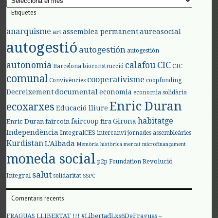
Etiquetes
anarquisme
aureasocial
assemblea permanent
art
autogestió
autogestión
autogestión
autonomia
calafou
CIC
CIC
Barcelona
bioconstrucció
comunal
cooperativisme
Convivències
coopfunding
documental
Decreixement
economia
economia solidària
Enric Duran
ecoxarxes
Educació lliure
habitatge
faircoop
Girona
Enric Duran
faircoin
fira
Independència
IntegralCES
intercanvi
jornades assembleàries
Kurdistan
L'Albada
Memòria històrica
mercat
microfinançament
moneda social
Revolució
p2p Foundation
salut
Integral
solidaritat
SSPC
Comentaris recents
FRAGUAS LLIBERTAT !!! #LibertadLxs6DeFraguas –