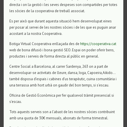
directa i on la gestió i les seves despeses son compartides per totes
les sòcies de la cooperativa de treball associat.
Es per això que durant aquesta situació hem desenvolupat eines
per posar al servei de les nostres sòcies i de les que es puguin anar
acostant a la nostra Cooperativa.
Botiga Virtual Cooperativa enllaçada des de
https://cooperativa.cat
web de bona difusió i bona gestió SEO. Espai on poder oferir bens,
productes i serveis de forma directa al públic en general.
Centre Social a Barcelona, al carrer Sardenya, 263 on a part de
desenvolupar-se activitats de lleure, dansa, Ioga, Capoeira,Aikido…
també disposa d’espais i cabines d’us terapèutic, cuina comunitària i
una terrassa amb hort urbà on gaudir del bon temps, si s’escau.
Oficina de Gestió Econòmica per fer qualsevol tràmit presencial si
s’escau.
Tots aquests serveis son a l’abast de les nostres sòcies contribuint
amb una quota de 30€ mensuals, abonats de forma trimestral.