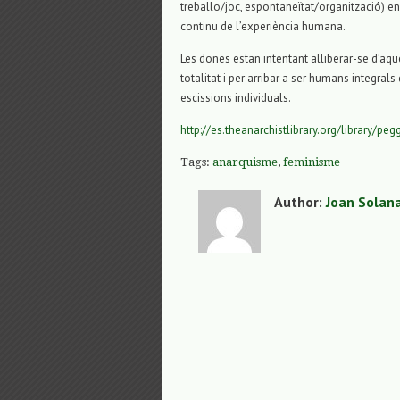
treballo/joc, espontaneïtat/organització) en
continu de l’experiència humana.
Les dones estan intentant alliberar-se d’aq
totalitat i per arribar a ser humans integrals
escissions individuals.
http://es.theanarchistlibrary.org/library/
Tags:
anarquisme
,
feminisme
Author:
Joan Solan