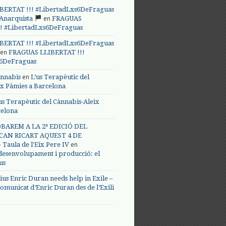
BERTAT !!! #LibertadLxs6DeFraguas
en
 Anarquista
FRAGUAS
! #LibertadLxs6DeFraguas
BERTAT !!! #LibertadLxs6DeFraguas
en
FRAGUAS LLIBERTAT !!!
s6DeFraguas
en
annabis
L’us Terapèutic del
ix Pàmies a Barcelona
us Terapèutic del Cànnabis-Aleix
celona
BAREM A LA 2ª EDICIÓ DEL
CAN RICART AQUEST 4 DE
en
Taula de l'Eix Pere IV
 desenvolupament i producció: el
us
ius Enric Duran needs help in Exile –
omunicat d’Enric Duran des de l’Exili