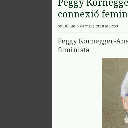
Peggy Kornegge
connexió femin
on Dilluns, 5 de març, 2018 at 12:53
Peggy Kornegger-Ana
feminista