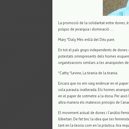
La promoció de la solidaritat entre dones, 
psíquic de jerarquia i dominació . . .
Mary *Daly, Més enllà del Déu pare.
En tot el país grups independents de dones 
potestats omnipresents dels homes esquerr
organitzacions similars a les anarquistes de 
*Cathy *Levine, La tirania de la tirania.
Encara que no em vaig endinsar en el paper
sola paraula: inalterada. Els homes anarqu
en el paper de sotmetre a la dona. Per això 
altra manera els mateixos principis de l’ana
El moviment actual de dones i l’anàlisi femi
llibertari. De fet tinc la idea que les femin
tant en la teoria com en la pràctica. Ara re