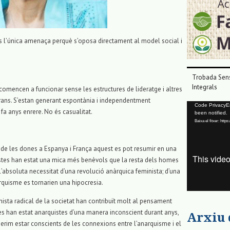
és l’única amenaça perquè s’oposa directament al model social i
Trobada Sens
Integrals
comencen a funcionar sense les estructures de lideratge i altres
ans. S’estan generant espontània i independentment
Reproductor
Code PrivacyErr
fa anys enrere. No és casualitat.
been notified.
de
Baixa el fitxer: ht
vídeo
 de les dones a Espanya i França aquest es pot resumir en una
istes han estat una mica més benèvols que la resta dels homes
l’absoluta necessitat d’una revolució anàrquica feminista; d’una
rquisme es tornarien una hipocresia.
nista radical de la societat han contribuït molt al pensament
istes han estat anarquistes d’una manera inconscient durant anys,
Arxiu
querim estar conscients de les connexions entre l’anarquisme i el