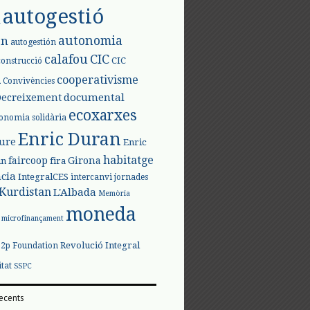
autogestió
l
autonomia
ón
autogestión
calafou
CIC
CIC
construcció
l
cooperativisme
Convivències
documental
Decreixement
ecoxarxes
onomia solidària
Enric Duran
iure
Enric
habitatge
faircoop
Girona
in
fira
cia
IntegralCES
intercanvi
jornades
Kurdistan
L'Albada
Memòria
moneda
microfinançament
Revolució Integral
p2p Foundation
itat
SSPC
ecents