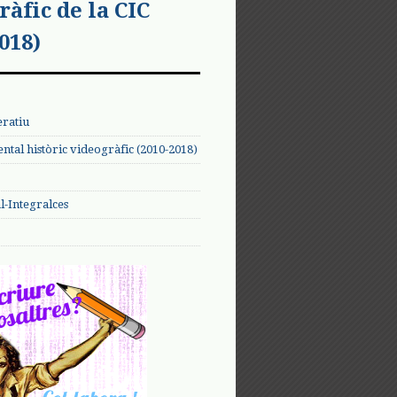
ràfic de la CIC
018)
eratiu
tal històric videogràfic (2010-2018)
-Integralces