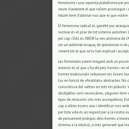
feminisme i usar aquesta plataforma per pro
veure clarament el que volem aconseguir i co
intuïm hem d’adonar-nos que el que volem n
El feminisme radical és gairebé pur anarqui
nuclear és el pilar de tot sistema autoritari
pel cap i Déu és OBEIR la veu anònima de l’Au
ser un autòmat incapaç de qüestionar ni de
creient tot el que se’ns han explicat i accep
Les feministes estem bregant amb un procés
exterior és el que s’ha dit pels homes i en 
homes tradicionals redueixen els éssers hu
los en funció de «finalitats» abstractes. N
consciència del «altre» en tots els plànols
desitjables sinó necessàries, (algunes hem 
tipus de relacions són més assequibles). Es
cap a altres éssers vius i identificar-nos am
per tota vida és un requisit per a la nostra s
de pensament jeràrquic dels homes a través 
domina a la intuïció, a més generant que les 