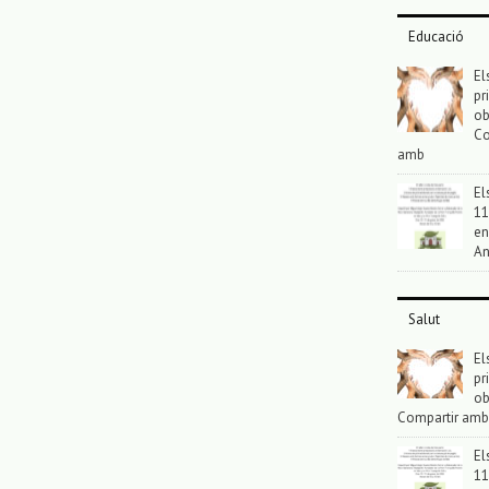
Educació
El
pr
ob
Co
amb
El
11
en
An
Salut
El
pr
ob
Compartir amb
El
11