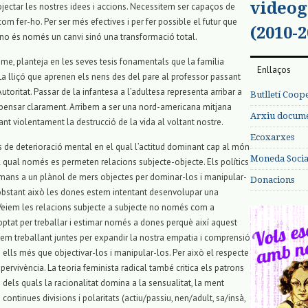
videog
jectar les nostres idees i accions. Necessitem ser capaços de
m fer-ho. Per ser més efectives i per fer possible el futur que
(2010-2
o és només un canvi sinó una transformació total.
sme, planteja en les seves tesis fonamentals que la família
Enllaços
. La lliçó que aprenen els nens des del pare al professor passant
toritat. Passar de la infantesa a l’adultesa representa arribar a
Butlletí Coop
 pensar clarament. Arribem a ser una nord-americana mitjana
Arxiu documen
tant violentament la destrucció de la vida al voltant nostre.
Ecoxarxes
 de deterioració mental en el qual l’actitud dominant cap al món
Moneda Social
el qual només es permeten relacions subjecte-objecte. Els polítics
mans a un plànol de mers objectes per dominar-los i manipular-
Donacions
o obstant això les dones estem intentant desenvolupar una
. Veiem les relacions subjecte a subjecte no només com a
optat per treballar i estimar només a dones perquè així aquest
tem treballant juntes per expandir la nostra empatia i comprensió
b ells més que objectivar-los i manipular-los. Per això el respecte
upervivència. La teoria feminista radical també critica els patrons
dels quals la racionalitat domina a la sensualitat, la ment
continues divisions i polaritats (actiu/passiu, nen/adult, sa/insà,