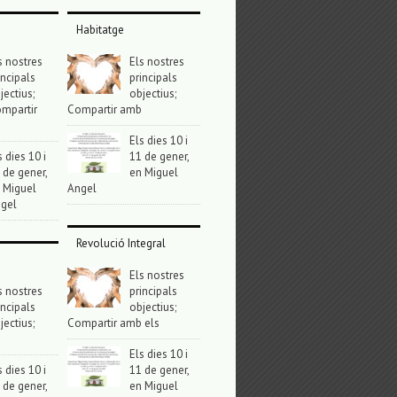
Habitatge
s nostres
Els nostres
incipals
principals
jectius;
objectius;
mpartir
Compartir amb
Els dies 10 i
s dies 10 i
11 de gener,
 de gener,
en Miguel
 Miguel
Angel
gel
Revolució Integral
Els nostres
s nostres
principals
incipals
objectius;
jectius;
Compartir amb els
Els dies 10 i
s dies 10 i
11 de gener,
 de gener,
en Miguel