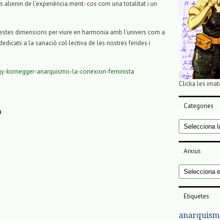
s alienin de l’experiència ment- cos com una totalitat i un
uestes dimensions per viure en harmonia amb l’univers com a
 dedicats a la sanació col·lectiva de les nostres ferides i
peggy-kornegger-anarquismo-la-conexion-feminista
Clicka les imat
Categories
a
Categories
Arxius
Arxius
Etiquetes
anarquism