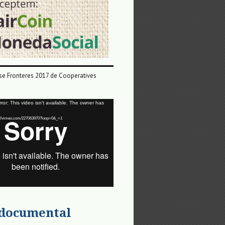
e Fronteres 2017 de Cooperatives
or: This video isn't available. The owner has
tps://vimeo.com/227063970?loop=0&_=1
 documental