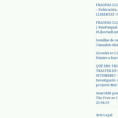
FRAGUAS LLI
– Federación
LLIBERTAT !!
FRAGUAS LLI
| KanPasqual
#LibertadLx
Semillas de c
Cànnabis-Ale
en
Growlet
L’
Pàmies a Bar
QUÈ ENS TRO
TRASTER DE 
SETEMBRE? – 
Investigació,
projecte MaC
Anarchist gen
en
The Free
C
23-04-19
Avis Legal