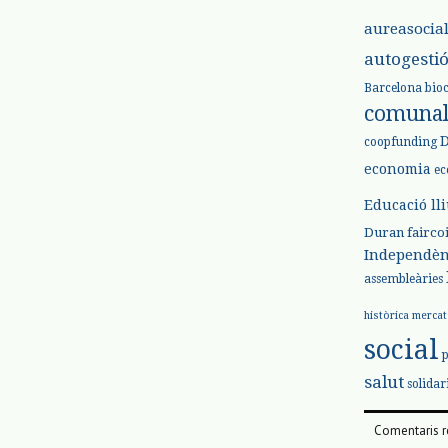
aureasocia
autogesti
Barcelona
bio
comuna
coopfunding
economia
ec
Educació ll
Duran
fairco
Independèn
assembleàries
històrica
mercat
social
salut
solidar
Comentaris r