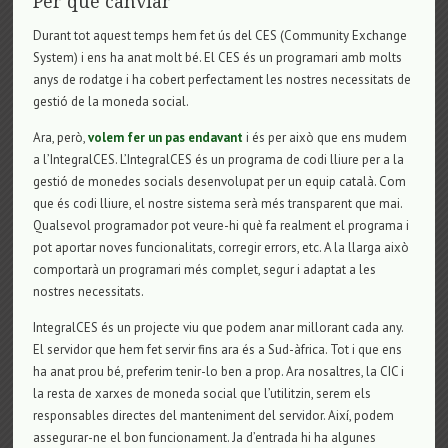
Per què canviar
Durant tot aquest temps hem fet ús del CES (Community Exchange
System) i ens ha anat molt bé. El CES és un programari amb molts
anys de rodatge i ha cobert perfectament les nostres necessitats de
gestió de la moneda social.
Ara, però,
volem fer un pas endavant
i és per això que ens mudem
a l’IntegralCES. L’IntegralCES és un programa de codi lliure per a la
gestió de monedes socials desenvolupat per un equip català. Com
que és codi lliure, el nostre sistema serà més transparent que mai.
Qualsevol programador pot veure-hi què fa realment el programa i
pot aportar noves funcionalitats, corregir errors, etc. A la llarga això
comportarà un programari més complet, segur i adaptat a les
nostres necessitats.
IntegralCES és un projecte viu que podem anar millorant cada any.
El servidor que hem fet servir fins ara és a Sud-àfrica. Tot i que ens
ha anat prou bé, preferim tenir-lo ben a prop. Ara nosaltres, la CIC i
la resta de xarxes de moneda social que l’utilitzin, serem els
responsables directes del manteniment del servidor. Així, podem
assegurar-ne el bon funcionament. Ja d’entrada hi ha algunes