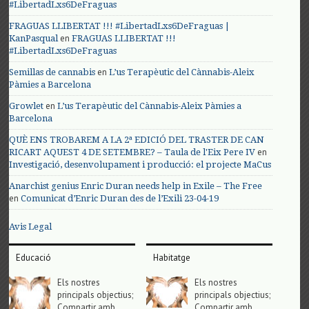
#LibertadLxs6DeFraguas
FRAGUAS LLIBERTAT !!! #LibertadLxs6DeFraguas |
en
KanPasqual
FRAGUAS LLIBERTAT !!!
#LibertadLxs6DeFraguas
en
Semillas de cannabis
L’us Terapèutic del Cànnabis-Aleix
Pàmies a Barcelona
en
Growlet
L’us Terapèutic del Cànnabis-Aleix Pàmies a
Barcelona
QUÈ ENS TROBAREM A LA 2ª EDICIÓ DEL TRASTER DE CAN
en
RICART AQUEST 4 DE SETEMBRE? – Taula de l'Eix Pere IV
Investigació, desenvolupament i producció: el projecte MaCus
Anarchist genius Enric Duran needs help in Exile – The Free
en
Comunicat d’Enric Duran des de l’Exili 23-04-19
Avis Legal
Educació
Habitatge
Els nostres
Els nostres
principals objectius;
principals objectius;
Compartir amb
Compartir amb