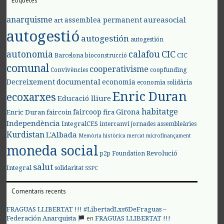
Etiquetes
anarquisme
aureasocial
assemblea permanent
art
autogestió
autogestión
autogestión
autonomia
calafou
CIC
CIC
Barcelona
bioconstrucció
comunal
cooperativisme
Convivències
coopfunding
documental
Decreixement
economia
economia solidària
Enric Duran
ecoxarxes
Educació lliure
habitatge
faircoop
Girona
Enric Duran
faircoin
fira
Independència
IntegralCES
intercanvi
jornades assembleàries
Kurdistan
L'Albada
Memòria històrica
mercat
microfinançament
moneda social
Revolució
p2p Foundation
salut
Integral
solidaritat
SSPC
Comentaris recents
FRAGUAS LLIBERTAT !!! #LibertadLxs6DeFraguas –
en
Federación Anarquista
FRAGUAS LLIBERTAT !!!