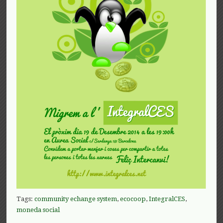
Tags:
community echange system
,
ecocoop
,
IntegralCES
,
moneda social