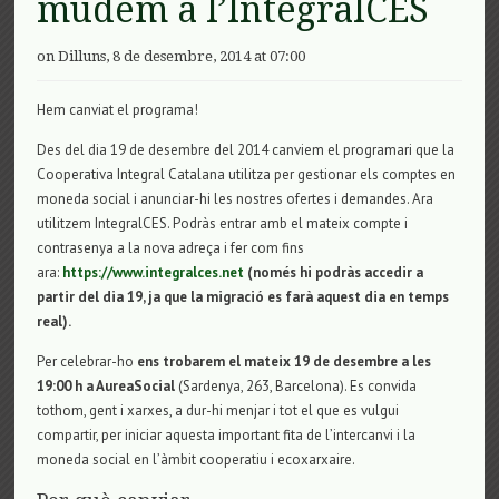
mudem a l’IntegralCES
on Dilluns, 8 de desembre, 2014 at 07:00
Hem canviat el programa!
Des del dia 19 de desembre del 2014 canviem el programari que la
Cooperativa Integral Catalana utilitza per gestionar els comptes en
moneda social i anunciar-hi les nostres ofertes i demandes. Ara
utilitzem IntegralCES. Podràs entrar amb el mateix compte i
contrasenya a la nova adreça i fer com fins
ara:
https://www.integralces.net
(només hi podràs accedir a
partir del dia 19, ja que la migració es farà aquest dia en temps
real).
Per celebrar-ho
ens trobarem el mateix 19 de desembre a les
19:00 h a AureaSocial
(Sardenya, 263, Barcelona). Es convida
tothom, gent i xarxes, a dur-hi menjar i tot el que es vulgui
compartir, per iniciar aquesta important fita de l’intercanvi i la
moneda social en l’àmbit cooperatiu i ecoxarxaire.