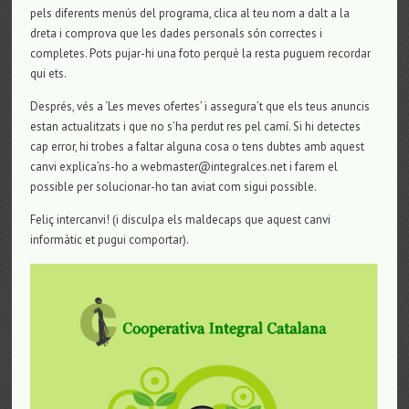
pels diferents menús del programa, clica al teu nom a dalt a la
dreta i comprova que les dades personals són correctes i
completes. Pots pujar-hi una foto perquè la resta puguem recordar
qui ets.
Després, vés a ‘Les meves ofertes’ i assegura’t que els teus anuncis
estan actualitzats i que no s’ha perdut res pel camí. Si hi detectes
cap error, hi trobes a faltar alguna cosa o tens dubtes amb aquest
canvi explica’ns-ho a webmaster@integralces.net i farem el
possible per solucionar-ho tan aviat com sigui possible.
Feliç intercanvi! (i disculpa els maldecaps que aquest canvi
informàtic et pugui comportar).