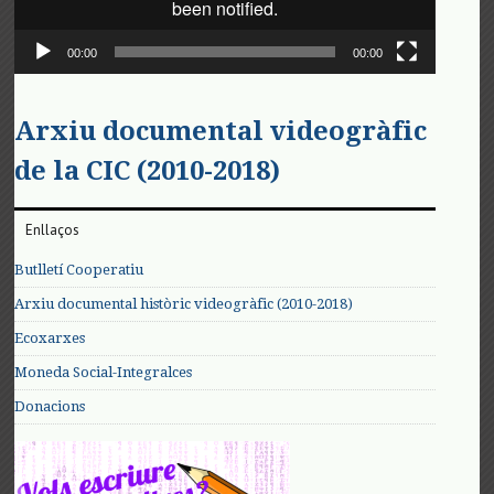
00:00
00:00
Arxiu documental videogràfic
de la CIC (2010-2018)
Enllaços
Butlletí Cooperatiu
Arxiu documental històric videogràfic (2010-2018)
Ecoxarxes
Moneda Social-Integralces
Donacions