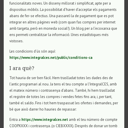
funcionalitats noves. Un disseny millorat i simplificat, apte per a
dispositius mòbils. La possibilitat d’haver d’acceptar els pagaments
abans de fer-se efectius. Una passarel·la de pagament que es pot
integrar en altres pàgines web (com quan fas compres per internet
amb targeta, però en moneda social!). Un blog per a l’ecoxarxa que
ens permeti centralitzar la informació. Unes estadístiques més
vistoses.
Les condicions d’ús són aquí:
https://www.integralces.net/public/conditions-ca
I ara què?
Tot hauria de ser ben fàcil. Hem traslladat totes les dades des de
l’antic programari al nou. Ja tens el teu compte a l’IntegralCES, amb
el mateix número i contrasenya d’abans. També, hi hem traslladat
el registre de totes les compres i vendes fetes fins ara, i, per tant,
també el saldo. Fins i tot hem traspassat les ofertes i demandes, per
bé que això darrer ho hauries de repassar:
Entra a
https://www.integralces.net
amb el teu número de compte
COOPXXXX i contrasenya. (o CIEBXXXX). Després de donar un tomb