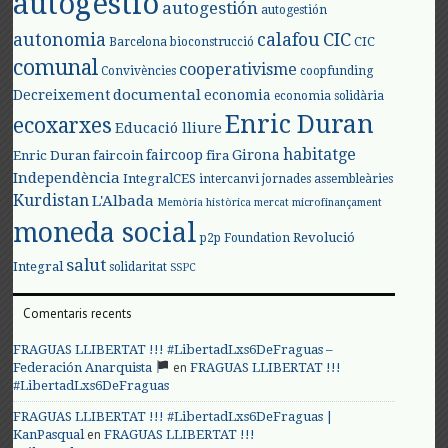
autogestió
autogestión
autogestión
autonomia
calafou
CIC
CIC
Barcelona
bioconstrucció
comunal
cooperativisme
Convivències
coopfunding
documental
Decreixement
economia
economia solidària
Enric Duran
ecoxarxes
Educació lliure
habitatge
faircoop
Girona
Enric Duran
faircoin
fira
Independència
IntegralCES
intercanvi
jornades assembleàries
Kurdistan
L'Albada
Memòria històrica
mercat
microfinançament
moneda social
Revolució
p2p Foundation
salut
Integral
solidaritat
SSPC
Comentaris recents
FRAGUAS LLIBERTAT !!! #LibertadLxs6DeFraguas –
en
Federación Anarquista
FRAGUAS LLIBERTAT !!!
#LibertadLxs6DeFraguas
FRAGUAS LLIBERTAT !!! #LibertadLxs6DeFraguas |
en
KanPasqual
FRAGUAS LLIBERTAT !!!