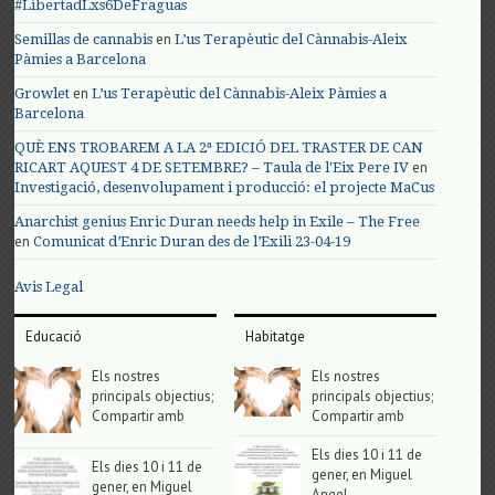
#LibertadLxs6DeFraguas
en
Semillas de cannabis
L’us Terapèutic del Cànnabis-Aleix
Pàmies a Barcelona
en
Growlet
L’us Terapèutic del Cànnabis-Aleix Pàmies a
Barcelona
QUÈ ENS TROBAREM A LA 2ª EDICIÓ DEL TRASTER DE CAN
en
RICART AQUEST 4 DE SETEMBRE? – Taula de l'Eix Pere IV
Investigació, desenvolupament i producció: el projecte MaCus
Anarchist genius Enric Duran needs help in Exile – The Free
en
Comunicat d’Enric Duran des de l’Exili 23-04-19
Avis Legal
Educació
Habitatge
Els nostres
Els nostres
principals objectius;
principals objectius;
Compartir amb
Compartir amb
Els dies 10 i 11 de
Els dies 10 i 11 de
gener, en Miguel
gener, en Miguel
Angel