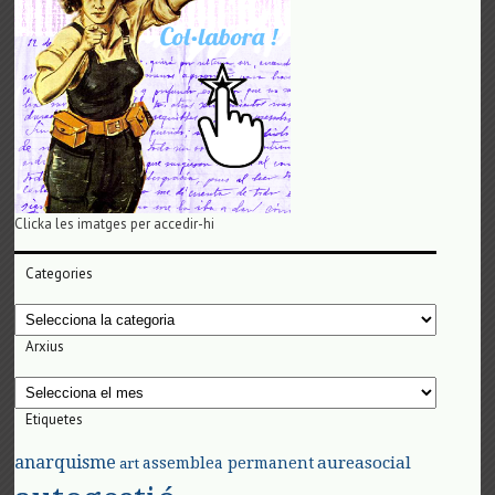
Clicka les imatges per accedir-hi
Categories
Categories
Arxius
Arxius
Etiquetes
anarquisme
aureasocial
assemblea permanent
art