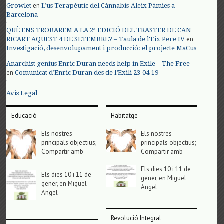
en
Growlet
L’us Terapèutic del Cànnabis-Aleix Pàmies a
Barcelona
QUÈ ENS TROBAREM A LA 2ª EDICIÓ DEL TRASTER DE CAN
en
RICART AQUEST 4 DE SETEMBRE? – Taula de l'Eix Pere IV
Investigació, desenvolupament i producció: el projecte MaCus
Anarchist genius Enric Duran needs help in Exile – The Free
en
Comunicat d’Enric Duran des de l’Exili 23-04-19
Avis Legal
Educació
Habitatge
Els nostres
Els nostres
principals objectius;
principals objectius;
Compartir amb
Compartir amb
Els dies 10 i 11 de
Els dies 10 i 11 de
gener, en Miguel
gener, en Miguel
Angel
Angel
Revolució Integral