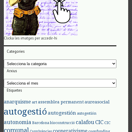
Clicka les imatges per accedir-hi
Categories
Categories
Arxius
Arxius
Etiquetes
anarquisme
aureasocial
assemblea permanent
art
autogestió
autogestión
autogestión
autonomia
calafou
CIC
CIC
Barcelona
bioconstrucció
comunal
cooperativisme
Convivències
coopfunding