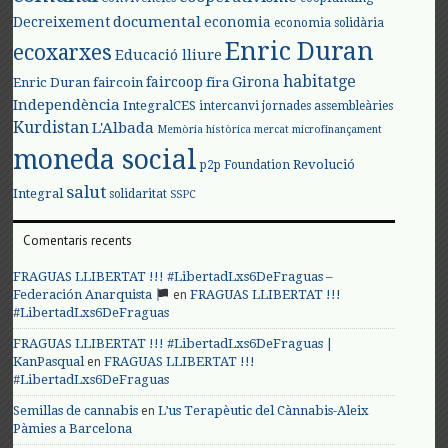
documental
Decreixement
economia
economia solidària
Enric Duran
ecoxarxes
Educació lliure
habitatge
faircoop
Girona
Enric Duran
faircoin
fira
Independència
IntegralCES
intercanvi
jornades assembleàries
Kurdistan
L'Albada
Memòria històrica
mercat
microfinançament
moneda social
Revolució
p2p Foundation
salut
Integral
solidaritat
SSPC
Comentaris recents
FRAGUAS LLIBERTAT !!! #LibertadLxs6DeFraguas –
en
Federación Anarquista
FRAGUAS LLIBERTAT !!!
#LibertadLxs6DeFraguas
FRAGUAS LLIBERTAT !!! #LibertadLxs6DeFraguas |
en
KanPasqual
FRAGUAS LLIBERTAT !!!
#LibertadLxs6DeFraguas
en
Semillas de cannabis
L’us Terapèutic del Cànnabis-Aleix
Pàmies a Barcelona