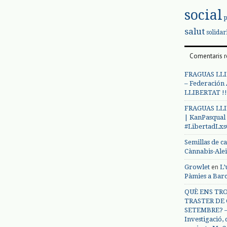
social
salut
solidar
Comentaris r
FRAGUAS LLI
– Federación
LLIBERTAT !!
FRAGUAS LLI
| KanPasqual
#LibertadLx
Semillas de c
Cànnabis-Ale
en
Growlet
L’
Pàmies a Bar
QUÈ ENS TRO
TRASTER DE 
SETEMBRE? – 
Investigació,