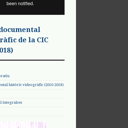
 documental
ràfic de la CIC
018)
eratiu
tal històric videogràfic (2010-2018)
-Integralces