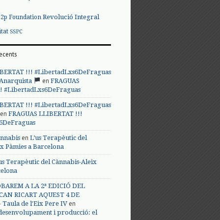
Revolució Integral
p2p Foundation
itat
SSPC
ecents
BERTAT !!! #LibertadLxs6DeFraguas
en
 Anarquista
FRAGUAS
! #LibertadLxs6DeFraguas
BERTAT !!! #LibertadLxs6DeFraguas
en
FRAGUAS LLIBERTAT !!!
s6DeFraguas
en
annabis
L’us Terapèutic del
ix Pàmies a Barcelona
us Terapèutic del Cànnabis-Aleix
celona
BAREM A LA 2ª EDICIÓ DEL
CAN RICART AQUEST 4 DE
en
Taula de l'Eix Pere IV
 desenvolupament i producció: el