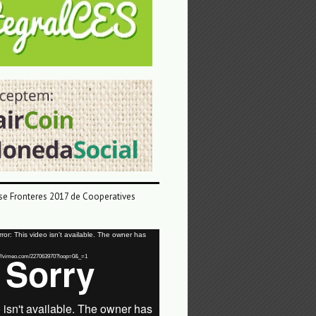
e Fronteres 2017 de Cooperatives
or: This video isn't available. The owner has
tps://vimeo.com/227063970?loop=0&_=1