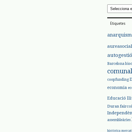
Arxius
Etiquetes
anarquism
aureasocia
autogesti
Barcelona
bio
comuna
coopfunding
economia
ec
Educació ll
Duran
fairco
Independèn
assembleàries
històrica
mercat