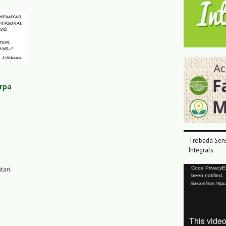
erpa
Trobada Sens
Integrals
Reproductor
tari.
Code PrivacyErr
been notified.
de
Baixa el fitxer: ht
vídeo