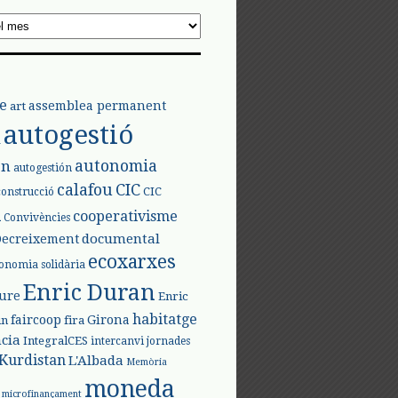
e
assemblea permanent
art
autogestió
l
autonomia
ón
autogestión
calafou
CIC
CIC
construcció
l
cooperativisme
Convivències
documental
Decreixement
ecoxarxes
onomia solidària
Enric Duran
iure
Enric
habitatge
faircoop
Girona
in
fira
cia
IntegralCES
intercanvi
jornades
Kurdistan
L'Albada
Memòria
moneda
microfinançament