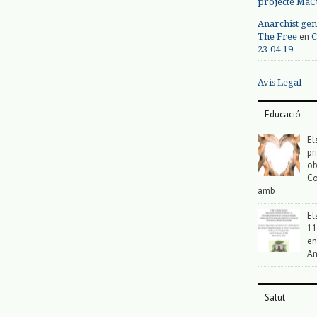
projecte MaC
Anarchist gen
en
The Free
C
23-04-19
Avis Legal
Educació
El
pr
ob
Co
amb
El
11
en
An
Salut