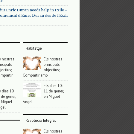
us
ius Enric Duran needs help in Exile –
omunicat d’Enric Duran des de l’Exili
Habitatge
s nostres
Els nostres
incipals
principals
jectius;
objectius;
mpartir
Compartir amb
Els dies 10 i
s dies 10 i
11 de gener,
 de gener,
en Miguel
 Miguel
Angel
gel
Revolució Integral
Els nostres