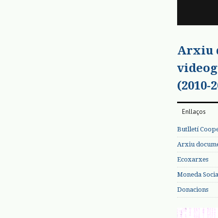
Arxiu
videog
(2010-2
Enllaços
Butlletí Coop
Arxiu documen
Ecoxarxes
Moneda Social
Donacions