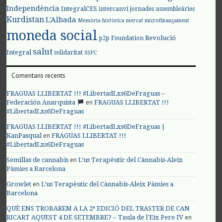
Independència
IntegralCES
intercanvi
jornades assembleàries
Kurdistan
L'Albada
Memòria històrica
mercat
microfinançament
moneda social
Revolució
p2p Foundation
salut
Integral
solidaritat
SSPC
Comentaris recents
FRAGUAS LLIBERTAT !!! #LibertadLxs6DeFraguas –
en
Federación Anarquista
FRAGUAS LLIBERTAT !!!
#LibertadLxs6DeFraguas
FRAGUAS LLIBERTAT !!! #LibertadLxs6DeFraguas |
en
KanPasqual
FRAGUAS LLIBERTAT !!!
#LibertadLxs6DeFraguas
en
Semillas de cannabis
L’us Terapèutic del Cànnabis-Aleix
Pàmies a Barcelona
en
Growlet
L’us Terapèutic del Cànnabis-Aleix Pàmies a
Barcelona
QUÈ ENS TROBAREM A LA 2ª EDICIÓ DEL TRASTER DE CAN
en
RICART AQUEST 4 DE SETEMBRE? – Taula de l'Eix Pere IV