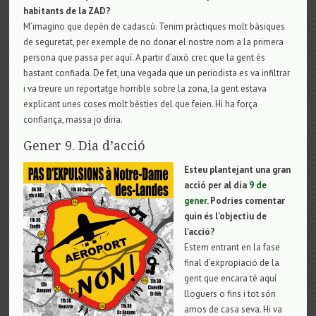
habitants de la ZAD?
M’imagino que depèn de cadascú. Tenim pràctiques molt bàsiques
de seguretat, per exemple de no donar el nostre nom a la primera
persona que passa per aquí. A partir d’això crec que la gent és
bastant confiada. De fet, una vegada que un periodista es va infiltrar
i va treure un reportatge horrible sobre la zona, la gent estava
explicant unes coses molt bèsties del que feien. Hi ha força
confiança, massa jo diria.
Gener 9. Dia d’acció
Esteu plantejant una gran
acció per al dia
9 de
gener
. Podries comentar
quin és l’objectiu de
l’acció?
Estem entrant en la fase
final d’expropiació de la
gent que encara té aquí
lloguers o fins i tot són
amos de casa seva. Hi va