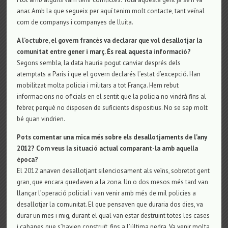
anar. Amb la que segueix per aquí tenim molt contacte, tant veïnal
com de companys i companyes de lluita.
A l’octubre, el govern francès va declarar que vol desallotjar la
comunitat entre gener i març. És real aquesta informació?
Segons sembla, la data hauria pogut canviar després dels
atemptats a París i que el govern declarés l’estat d’excepció. Han
mobilitzat molta policia i militars a tot França. Hem rebut
informacions no oficials en el sentit que la policia no vindrà fins al
febrer, perquè no disposen de suficients dispositius. No se sap molt
bé quan vindrien.
Pots comentar una mica més sobre els desallotjaments de l’any
2012? Com veus la situació actual comparant-la amb aquella
època?
El 2012 anaven desallotjant silenciosament als veïns, sobretot gent
gran, que encara quedaven a la zona. Un o dos mesos més tard van
llançar l’operació policial i van venir amb més de mil policies a
desallotjar la comunitat. El que pensaven que duraria dos dies, va
durar un mes i mig, durant el qual van estar destruint totes les cases
i cabanes que s’havien construït, fins a l’última pedra. Va venir molta