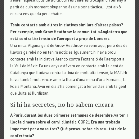
s’entén aquest tipus de lluita, quin és l’interès d’ocupar un terreny, a
partir de quin moment okupar no és una bona tàctica…, tot això
encara ens queda per debatre.
Teniu contacte amb altres iniciatives similars d’altres països?
Per exemple, amb Grow Heathrow, la comunitat a Anglaterra que
està contra l’extensió de l’aeroport a prop de Londres.
Una mica. Alguna gent de Grow Heathrow va venir aquí, però des de
llavors gairebé no en tenim notícies. Igualment, hi havia prou
contacte amb la iniciativa Atenco contra l’extensió de l’aeroport a
la Vall de Mèxic. Fa uns anys estàvem en contacte amb la gent de
Catalunya que lluitava contra la línia de molt alta tensió, la MAT. Hi
havia també molt vincle amb la lluita d’una mina d’or a Romania, la
Rosia Montana. Avui en dia s’ha començat a fer vincles amb la gent
que lluita al Kurdistan.
Si hi ha secretes, no ho sabem encara
A París, durant les dues primeres setmanes de desembre, va tenir
lloc la cimera sobre el canvi climàtic, COP21 Era una trobada
important per a vosaltres? Què penseu sobre els resultats de la
conferència?