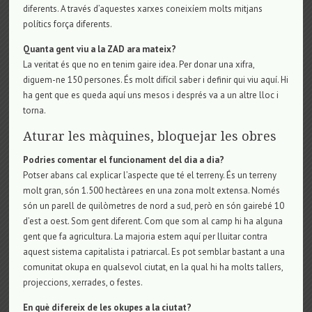
diferents. A través d’aquestes xarxes coneixíem molts mitjans
polítics força diferents.
Quanta gent viu a la ZAD ara mateix?
La veritat és que no en tenim gaire idea. Per donar una xifra,
diguem-ne 150 persones. És molt difícil saber i definir qui viu aquí. Hi
ha gent que es queda aquí uns mesos i després va a un altre lloc i
torna.
Aturar les màquines, bloquejar les obres
Podries comentar el funcionament del dia a dia?
Potser abans cal explicar l’aspecte que té el terreny. És un terreny
molt gran, són 1.500 hectàrees en una zona molt extensa. Només
són un parell de quilòmetres de nord a sud, però en són gairebé 10
d’est a oest. Som gent diferent. Com que som al camp hi ha alguna
gent que fa agricultura. La majoria estem aquí per lluitar contra
aquest sistema capitalista i patriarcal. Es pot semblar bastant a una
comunitat okupa en qualsevol ciutat, en la qual hi ha molts tallers,
projeccions, xerrades, o festes.
En què difereix de les okupes a la ciutat?