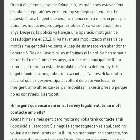
Durant els primers anys de l’okupació, les màquines estaven fent
les obres preparatòries en el terreny, sondejos de terra, etc. En
aquesta època la gent que okupava, tenia com a objectiu principal
aturar les màquines, bloquejar les obres. Això va ser durant tres
anys. Després, la policia va llançar una operació molt gran de
desallotjament el 2012. Hi va haver una mobilització massiva de
moltíssima gent dels voltants. Al cap de sis mesos van abandonar
l’operació. Des de llavors ni les màquines ni la policia han tornat a
entrar-hi. En els últims tres anys, la trajectòria principal de lluita
contra l’aeroport ha estat de mobilització fora del terreny. Hi ha
hagut manifestacions, sobretot a la ciutat, a Nantes. Hi ha molta
activitat que es desenvolupa al voltant de crear vincles amb
més gent, amb altres xarxes, per mobilitzar i exercir pressió perquè
no es construeixi l’aeroport.
Hi ha gent que encara viu en el terreny legalment, teniu molt
contacte amb ells?
Abans hi havia més gent, però molta no volia tenir contacte amb
l’oposició a l’aeroport. Els hagués agradat quedar-se aquí, però no
volien estar involucrats en la lluita. No mantenim cap contacte, fins
i tot amb alguns vam tenir conflictes. Tota aquesta gent ja se’n va