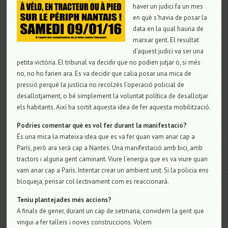
haver un judici fa un mes
en què s’havia de posar la
data en la qual hauria de
marxar gent. El resultat
d’aquest judici va ser una
petita victòria. El tribunal va decidir que no podien jutjar o, si més
no, no ho farien ara. Es va decidir que calia posar una mica de
pressió perquè la justícia no recolzés l’operació policial de
desallotjament, o bé simplement la voluntat política de desallotjar
els habitants. Així ha sortit aquesta idea de fer aquesta mobilització.
Podries comentar què es vol fer durant la manifestació?
És una mica la mateixa idea que es va fer quan vam anar cap a
París, però ara serà cap a Nantes. Una manifestació amb bici, amb
tractors i alguna gent caminant. Viure l’energia que es va viure quan
vam anar cap a París. Intentar crear un ambient unit. Si la policia ens
bloqueja, pensar col·lectivament com es reaccionarà.
Teniu plantejades més accions?
A finals de gener, durant un cap de setmana, convidem la gent que
vingui a fer tallers i noves construccions. Volem