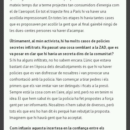
mateix temps dur a terme projectes tan consumidors d’energia com
el de l’aeroport. En tot el trajecte fins a París hi va haver una
acollida impressionant. En totes les etapes hi havia tantes cases
que es proposaven per acollir la gent que al final gairebé ningú de
les dues-centes persones va haver d’acampar.
Últimament, al món activista, hi ha molts casos de policies
secretes inflitrats. Ha passat una cosa semblant a la ZAD, que es
va posar en clar que hi havia un secreta dins de la comunitat?
Si hi ha alguns infiltrats, no ho sabem encara. L’únic que estava
bastant clar en l’època dels desallotjaments és que hi va haver
policies que es van disfressar de nosaltres i van provocar una
confrontació amb la policia. Van començar a tirar pedres i els
primers que els van imitar van ser detinguts i ficats a la presó.
Sempre està la cosa com en l’aire,
algú serà
, però no en tenim ni
idea. El que hem sabut és que la policia ha fet propostes a força
gent per ser informants. Nosaltres n’hem sabut de diversos, però
tots els que ens ho han dit és perquè han rebutjat la proposta.
Imaginem que hi haurà gent que ha acceptat.
Com influeix aquesta incertesa en la confiança entre els