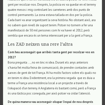
gent per recolzar-nos. Després, la policia es va quedar en el terreny
quatre mesos i mig controlant les carreteres amb dos punts de
control permanents. La zona estava tallada en dos per la policia.
Cada barri va anar organitzant la seva història. No obstant això, ara
no sabem quin nivell de suport tenim. Potser no tornem a fer una
manifestació de 50 mil persones com hi va haver el 2012, però
sembla que encara és un tema interessant per a la gent a França.
Les ZAD neixen una rere l’altra
Com heu aconseguit que arribés tanta gent per recolzar-vos en
2012?
Bona pregunta …, no en tinc ni idea. Durant els anys anteriors
s’havia fet molta feina de comunicació, de prendre contactes amb
xarxes de gent de tot França. Hi ha molts factors sobre els quals no
en tenim ni idea. Evidentment, era la primera vegada que es duia a
terme a França una resistència local a un projecte a través de
l’okupació d’un terreny. A Anglaterra és bastant comú, però a França
és una tàctica poc coneguda, per això potser va cridar l’atenció.
De quina manera vau aconseguir okupar l’espai de nou després