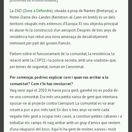
[Entrevista de Kristina Klosová.]
La ZAD (
Zone à Défendre
), situada a prop de Nantes (Bretanya), a
Notre-Dame des-Landes (Kernitron-al-Lann en bretó) és un dels
territoris okupats més extensos d’Europa. El seu objectiu principal
és aturar-hi la construcció d’un aeroport. Després de tres anys de
resistència han rebut una nova amenaça de desallotjament
imminent per part del govern francès.
Parlem sobre el funcionament de la comunitat, la resistència, la
relació amb la COP21 i la policia secreta, amb una «zadista» que,
per temes de seguretat, roman en l’anonimat.
Per començar, podries explicar com i quan vas arribar a la
comunitat? Com t’hi has involucrat?
Vaig venir aquí el 2010. Hi havia poca gent, gairebé no es podia dir-
ne una comunitat. Era més una petita xarxa de gent que intentava
oposar-se al projecte contra l’aeroport. La comunitat es va anar
creant a poc a poc més tard. En dos o tres anys va venir cada
vegada més gent a ocupar més cases, a construir petites cabanes i a
treballar els camps. Hi vaig arribar amb un grup d’amics que veníem
d’una okupació del bosc. Aquí hi ha gent de moltes xarxes i molt