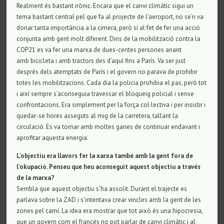
Realment és bastant irònic. Encara que el canvi climàtic sigui un
tema bastant central pel que fa al projecte de l’aeroport, no se’n va
donar tanta importància a la cimera, però sí al fet de fer una acció
conjunta amb gent molt diferent. Dins de la mobilització contra la
COP21 es va fer una marxa de dues-centes persones anant
amb bicicleta i amb tractors des d’aquí fins a París. Va ser just
després dels atemptats de París i el govern no parava de prohibir
totes les mobilitzacions. Cada dia la policia prohibia el pas, però tot
i així sempre s’aconseguia travessar el bloqueig policial i sense
confrontacions. Era simplement per la força col·lectiva i per insistir i
quedar-se hores asseguts al mig de la carretera, tallant la
circulació. Es va tornar amb moltes ganes de continuar endavant i
aprofitar aquesta energia.
L’objectiu era llavors fer la xarxa també amb la gent fora de
l’okupació. Penseu que heu aconseguit aquest objectiu a través
de la marxa?
Sembla que aquest objectiu s’ha assolit. Durant el trajecte es
parlava sobre la ZAD i s’intentava crear vincles amb la gent de les
zones pel camí. La idea era mostrar que tot això és una hipocresia,
que un govern com el francès no pot parlar de canvi climàtic i al