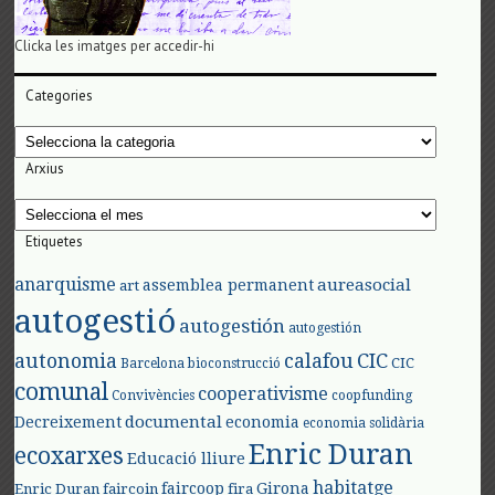
Clicka les imatges per accedir-hi
Categories
Categories
Arxius
Arxius
Etiquetes
anarquisme
aureasocial
assemblea permanent
art
autogestió
autogestión
autogestión
autonomia
calafou
CIC
CIC
Barcelona
bioconstrucció
comunal
cooperativisme
Convivències
coopfunding
documental
Decreixement
economia
economia solidària
Enric Duran
ecoxarxes
Educació lliure
habitatge
faircoop
Girona
Enric Duran
faircoin
fira