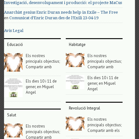
Investigació, desenvolupament i producció: el projecte MaCus
Anarchist genius Enric Duran needs help in Exile – The Free
en
Comunicat d’Enric Duran des de l’Exili 23-04-19
Avis Legal
Educació
Habitatge
Els nostres
Els nostres
principals objectius;
principals objectius;
Compartir amb
Compartir amb
Els dies 10 i 11 de
Els dies 10 i 11 de
gener, en Miguel
gener, en Miguel
Angel
Angel
Revolució Integral
Salut
Els nostres
principals objectius;
Els nostres
Compartir amb els
principals objectius;
Compartir amb