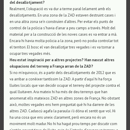
del desallotjament?
Realment, l’okupació es va dur a terme paral·lelament amb els
desallotjaments. En una zona de la ZAD estaven destruint cases i
en una altra zona se’n construïen d’altres. Per evitar els punts de
control de la policia s’havia d’anar a peu camps a través. Molt del
material per a la construcció de les noves cases es va entrar a mà.
Encara hi havia molta policia a la zona, però no podia controlar tot
el territori. El bosc el van desallotjar tres vegades i es va tornar a
ocupar tres vegades més.
Heu estat inspiració per a altres projectes? Han nascut altres
okupacions del terreny a França arran de la ZAD?
Si no m’equivoco, és a partir dels desallotjaments de 2012 que es
va arribar a conèixer tantíssim la ZAD. A partir d’aquí hi ha força
lluites locals que van decidir ocupar el terreny del projecte contra el
qual lluitaven. Ara mateix hi ha més de deu terrenys que han
anomenat ells mateixos ZAD en altres zones de França. No obstant
això, moltes vegades ens hem preguntat què hi ha darrere de les
altres ZAD. Cadascú agafa la paraula i li dóna el sentit que vol. Hi
ha una cosa que ens uneix clarament, però encara no és un
moviment molt madur. No hi ha hagut prou temps per discutir com