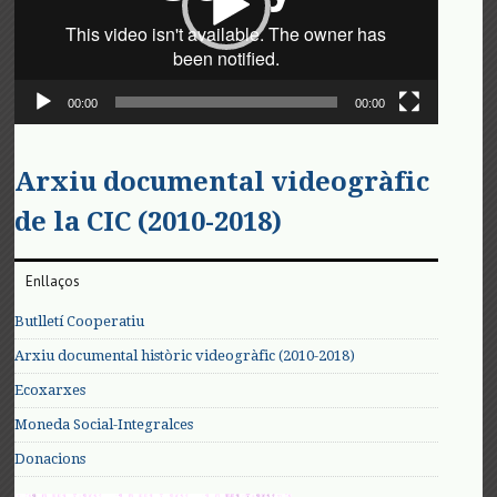
00:00
00:00
Arxiu documental videogràfic
de la CIC (2010-2018)
Enllaços
Butlletí Cooperatiu
Arxiu documental històric videogràfic (2010-2018)
Ecoxarxes
Moneda Social-Integralces
Donacions