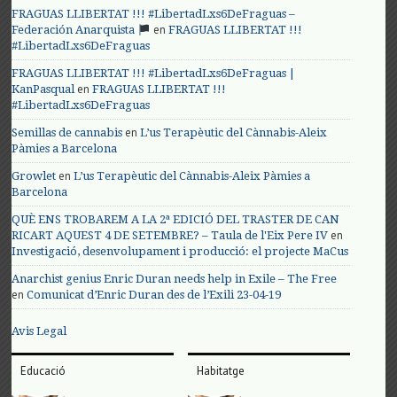
FRAGUAS LLIBERTAT !!! #LibertadLxs6DeFraguas –
en
Federación Anarquista
FRAGUAS LLIBERTAT !!!
#LibertadLxs6DeFraguas
FRAGUAS LLIBERTAT !!! #LibertadLxs6DeFraguas |
en
KanPasqual
FRAGUAS LLIBERTAT !!!
#LibertadLxs6DeFraguas
en
Semillas de cannabis
L’us Terapèutic del Cànnabis-Aleix
Pàmies a Barcelona
en
Growlet
L’us Terapèutic del Cànnabis-Aleix Pàmies a
Barcelona
QUÈ ENS TROBAREM A LA 2ª EDICIÓ DEL TRASTER DE CAN
en
RICART AQUEST 4 DE SETEMBRE? – Taula de l'Eix Pere IV
Investigació, desenvolupament i producció: el projecte MaCus
Anarchist genius Enric Duran needs help in Exile – The Free
en
Comunicat d’Enric Duran des de l’Exili 23-04-19
Avis Legal
Educació
Habitatge