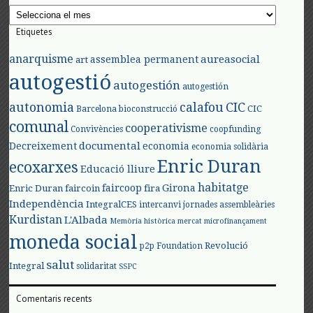
Arxius
Etiquetes
anarquisme
aureasocial
assemblea permanent
art
autogestió
autogestión
autogestión
autonomia
calafou
CIC
CIC
Barcelona
bioconstrucció
comunal
cooperativisme
Convivències
coopfunding
documental
Decreixement
economia
economia solidària
Enric Duran
ecoxarxes
Educació lliure
habitatge
faircoop
Girona
Enric Duran
faircoin
fira
Independència
IntegralCES
intercanvi
jornades assembleàries
Kurdistan
L'Albada
Memòria històrica
mercat
microfinançament
moneda social
Revolució
p2p Foundation
salut
Integral
solidaritat
SSPC
Comentaris recents