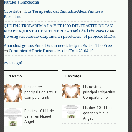
Pàmies a Barcelona
en
Growlet
L’us Terapèutic del Cànnabis-Aleix Pàmies a
Barcelona
QUÈ ENS TROBAREM A LA 2ª EDICIÓ DEL TRASTER DE CAN
en
RICART AQUEST 4 DE SETEMBRE? – Taula de l'Eix Pere IV
Investigació, desenvolupament i producció: el projecte MaCus
Anarchist genius Enric Duran needs help in Exile – The Free
en
Comunicat d’Enric Duran des de l’Exili 23-04-19
Avis Legal
Educació
Habitatge
Els nostres
Els nostres
principals objectius;
principals objectius;
Compartir amb
Compartir amb
Els dies 10 i 11 de
Els dies 10 i 11 de
gener, en Miguel
gener, en Miguel
Angel
Angel