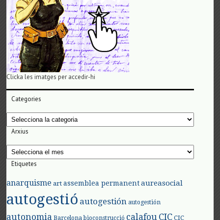
Clicka les imatges per accedir-hi
Categories
Categories
Arxius
Arxius
Etiquetes
anarquisme
aureasocial
assemblea permanent
art
autogestió
autogestión
autogestión
autonomia
calafou
CIC
CIC
Barcelona
bioconstrucció