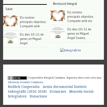
Revolució Integral
Salut
Els nostres
principals objectius;
Els nostres
Compartir amb els
principals objectius;
Compartir amb
Els dies 10 i 11 de
gener, en Miguel
Els dies 10 i 11 de
Angel Suarez,
gener, en Miguel
Angel
Cooperativa Integral Catalana. Aquesta obra està sota una
Llicència Creative Commons
.
Butlletí Cooperatiu
Arxiu documental històric
videogràfic (2010-2018)
Ecoxarxes
Moneda Social-
Integralces
Donacions