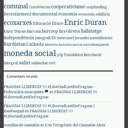
comunal
cooperativisme
Convivències
coopfunding
documental
Decreixement
economia
economia solidària
Enric Duran
ecoxarxes
Educació lliure
habitatge
faircoop
Girona
Enric Duran
faircoin
fira
Independència
IntegralCES
intercanvi
jornades assembleàries
Kurdistan
L'Albada
Memòria històrica
mercat
microfinançament
moneda social
Revolució
p2p Foundation
salut
Integral
solidaritat
SSPC
Comentaris recents
FRAGUAS LLIBERTAT !!! #LibertadLxs6DeFraguas –
en
Federación Anarquista
FRAGUAS LLIBERTAT !!!
#LibertadLxs6DeFraguas
FRAGUAS LLIBERTAT !!! #LibertadLxs6DeFraguas |
en
KanPasqual
FRAGUAS LLIBERTAT !!!
#LibertadLxs6DeFraguas
en
Semillas de cannabis
L’us Terapèutic del Cànnabis-Aleix