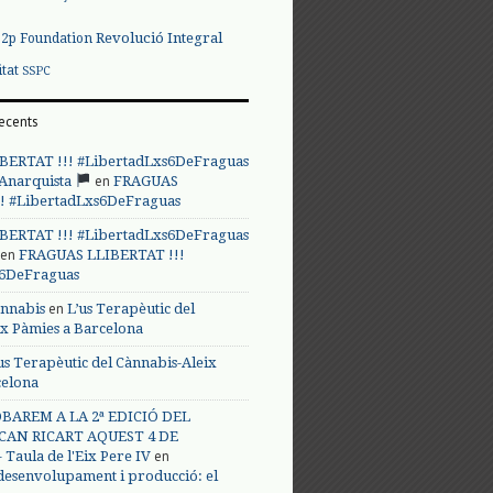
Revolució Integral
p2p Foundation
itat
SSPC
ecents
BERTAT !!! #LibertadLxs6DeFraguas
en
 Anarquista
FRAGUAS
! #LibertadLxs6DeFraguas
BERTAT !!! #LibertadLxs6DeFraguas
en
FRAGUAS LLIBERTAT !!!
s6DeFraguas
en
annabis
L’us Terapèutic del
ix Pàmies a Barcelona
us Terapèutic del Cànnabis-Aleix
celona
BAREM A LA 2ª EDICIÓ DEL
CAN RICART AQUEST 4 DE
en
Taula de l'Eix Pere IV
 desenvolupament i producció: el