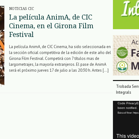
NOTICIAS CIC
La película AnimA, de CIC
Cinema, en el Girona Film
Festival
La película AnimA, de CIC Cinema, ha sido seleccionada en
la sección oficial competitiva de la edición de este año del
Girona Film Festival. Competirá con 7 títulos mas de
largometrajes, la mayoría extranjeros. El pase de AnimA
será el próximo jueves 17 de julio a las 20:30 h. Antes […]
Trobada Sens
Integrals
Reproductor
Code PrivacyErr
been notified.
de
Baixa el fitxer: ht
vídeo