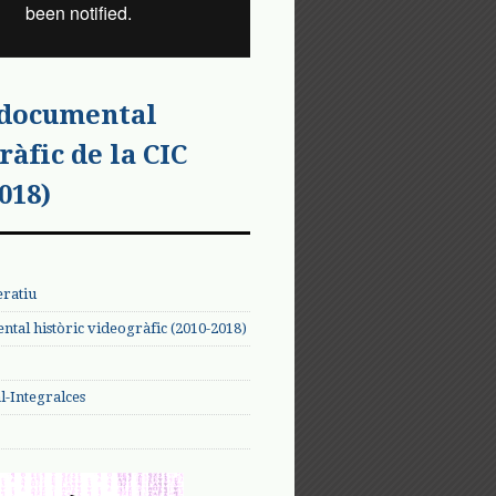
 documental
ràfic de la CIC
018)
eratiu
tal històric videogràfic (2010-2018)
-Integralces