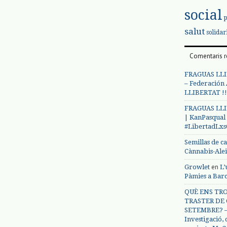
social
salut
solidar
Comentaris r
FRAGUAS LLI
– Federación
LLIBERTAT !!
FRAGUAS LLI
| KanPasqual
#LibertadLx
Semillas de c
Cànnabis-Ale
en
Growlet
L’
Pàmies a Bar
QUÈ ENS TRO
TRASTER DE 
SETEMBRE? – 
Investigació,