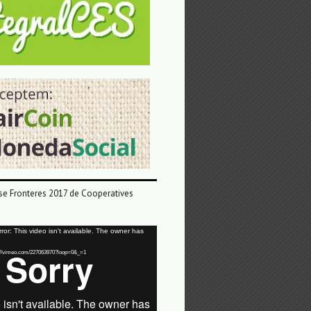
e Fronteres 2017 de Cooperatives
or: This video isn't available. The owner has
tps://vimeo.com/227063970?loop=0&_=1