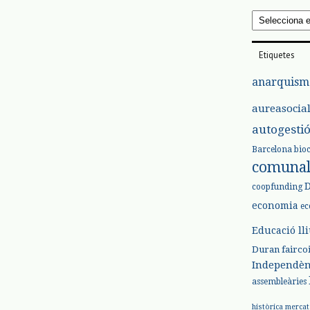
Arxius
Etiquetes
anarquism
aureasocia
autogesti
Barcelona
bio
comuna
coopfunding
economia
ec
Educació ll
Duran
fairco
Independèn
assembleàries
històrica
mercat