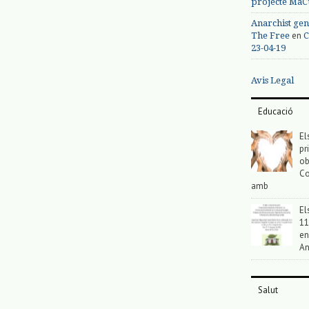
projecte MaC
Anarchist gen
en
The Free
C
23-04-19
Avis Legal
Educació
El
pr
ob
Co
amb
El
11
en
An
Salut