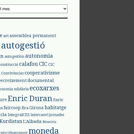
e
assemblea permanent
art
autogestió
l
autonomia
ón
autogestión
calafou
CIC
CIC
construcció
l
cooperativisme
Convivències
documental
Decreixement
ecoxarxes
onomia solidària
Enric Duran
iure
Enric
habitatge
faircoop
Girona
in
fira
cia
IntegralCES
intercanvi
jornades
Kurdistan
L'Albada
Memòria
moneda
microfinançament