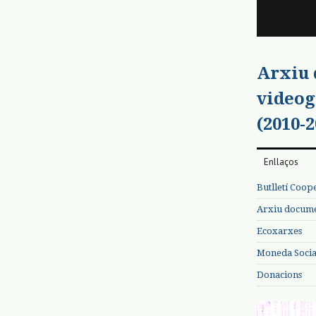
Arxiu
videog
(2010-2
Enllaços
Butlletí Coop
Arxiu documen
Ecoxarxes
Moneda Social
Donacions