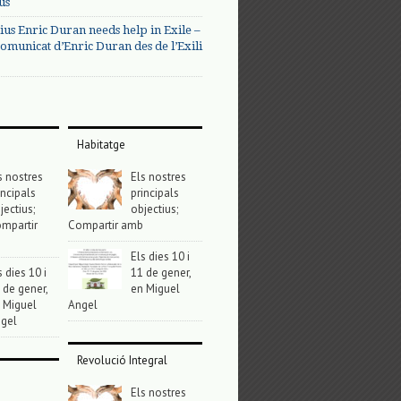
us
ius Enric Duran needs help in Exile –
omunicat d’Enric Duran des de l’Exili
Habitatge
s nostres
Els nostres
incipals
principals
jectius;
objectius;
mpartir
Compartir amb
Els dies 10 i
s dies 10 i
11 de gener,
 de gener,
en Miguel
 Miguel
Angel
gel
Revolució Integral
Els nostres