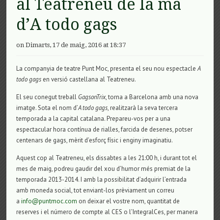
al Teatreneu de la mà
d’A todo gags
on Dimarts, 17 de maig, 2016 at 18:37
La companyia de teatre Punt Moc, presenta el seu nou espectacle
A
todo gags
en versió castellana al Teatreneu.
El seu conegut treball
GagsonTrix
, torna a Barcelona amb una nova
imatge. Sota el nom d’
A todo gags
, realitzarà la seva tercera
temporada a la capital catalana. Prepareu-vos per a una
espectacular hora contínua de rialles, farcida de desenes, potser
centenars de gags, mèrit d’esforç físic i enginy imaginatiu.
Aquest cop al Teatreneu, els dissabtes a les 21:00 h, i durant tot el
mes de maig, podreu gaudir del xou d’humor més premiat de la
temporada 2013-2014. I amb la possibilitat d’adquirir l’entrada
amb moneda social, tot enviant-los prèviament un correu
a
info@puntmoc.com
on deixar el vostre nom, quantitat de
reserves i el número de compte al CES o l’IntegralCes, per manera