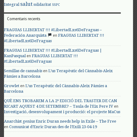
salut
Integral
solidaritat
SSPC
Comentaris recents
FRAGUAS LLIBERTAT !!! #LibertadLxs6DeFraguas –
en
Federación Anarquista
FRAGUAS LLIBERTAT !!!
#LibertadLxs6DeFraguas
FRAGUAS LLIBERTAT !!! #LibertadLxs6DeFraguas |
en
KanPasqual
FRAGUAS LLIBERTAT !!!
#LibertadLxs6DeFraguas
en
Semillas de cannabis
L’us Terapèutic del Cànnabis-Aleix
Pàmies a Barcelona
en
Growlet
L’us Terapèutic del Cànnabis-Aleix Pàmies a
Barcelona
QUÈ ENS TROBAREM A LA 2ª EDICIÓ DEL TRASTER DE CAN
en
RICART AQUEST 4 DE SETEMBRE? – Taula de l'Eix Pere IV
Investigació, desenvolupament i producció: el projecte MaCus
Anarchist genius Enric Duran needs help in Exile – The Free
en
Comunicat d’Enric Duran des de l’Exili 23-04-19