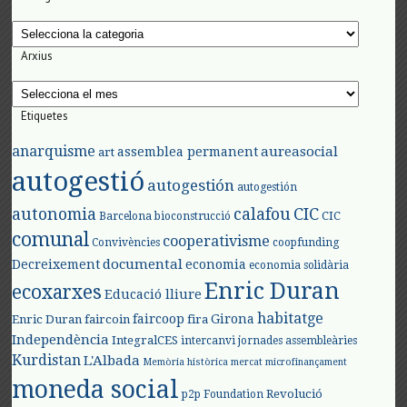
Categories
Arxius
Arxius
Etiquetes
anarquisme
aureasocial
assemblea permanent
art
autogestió
autogestión
autogestión
autonomia
calafou
CIC
CIC
Barcelona
bioconstrucció
comunal
cooperativisme
Convivències
coopfunding
documental
Decreixement
economia
economia solidària
Enric Duran
ecoxarxes
Educació lliure
habitatge
faircoop
Girona
Enric Duran
faircoin
fira
Independència
IntegralCES
intercanvi
jornades assembleàries
Kurdistan
L'Albada
Memòria històrica
mercat
microfinançament
moneda social
Revolució
p2p Foundation