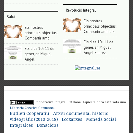
Revolució Integral
Salut
Els nostres
principals objectius;
Els nostres
Compartir amb els
principals objectius;
Compartir amb
Els dies 10 i 11 de
gener, en Miguel
Els dies 10 i 11 de
Angel Suarez,
gener, en Miguel
Angel
Cooperativa Integral Catalana. Aquesta obra està sota una
Llicència Creative Commons
.
Butlletí Cooperatiu
Arxiu documental històric
videogràfic (2010-2018)
Ecoxarxes
Moneda Social-
Integralces
Donacions