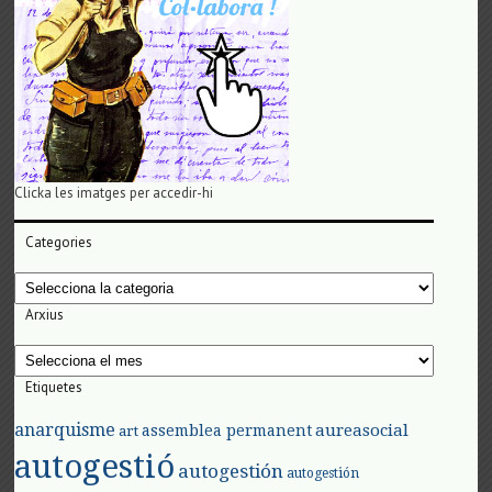
Clicka les imatges per accedir-hi
Categories
Categories
Arxius
Arxius
Etiquetes
anarquisme
aureasocial
assemblea permanent
art
autogestió
autogestión
autogestión