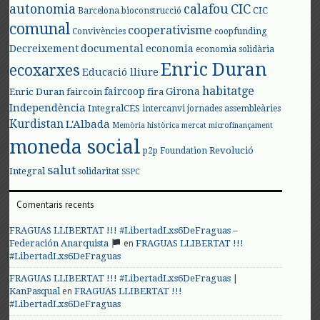
autonomia
calafou
CIC
CIC
Barcelona
bioconstrucció
comunal
cooperativisme
Convivències
coopfunding
documental
Decreixement
economia
economia solidària
Enric Duran
ecoxarxes
Educació lliure
habitatge
faircoop
Girona
Enric Duran
faircoin
fira
Independència
IntegralCES
intercanvi
jornades assembleàries
Kurdistan
L'Albada
Memòria històrica
mercat
microfinançament
moneda social
Revolució
p2p Foundation
salut
Integral
solidaritat
SSPC
Comentaris recents
FRAGUAS LLIBERTAT !!! #LibertadLxs6DeFraguas –
en
Federación Anarquista
FRAGUAS LLIBERTAT !!!
#LibertadLxs6DeFraguas
FRAGUAS LLIBERTAT !!! #LibertadLxs6DeFraguas |
en
KanPasqual
FRAGUAS LLIBERTAT !!!
#LibertadLxs6DeFraguas