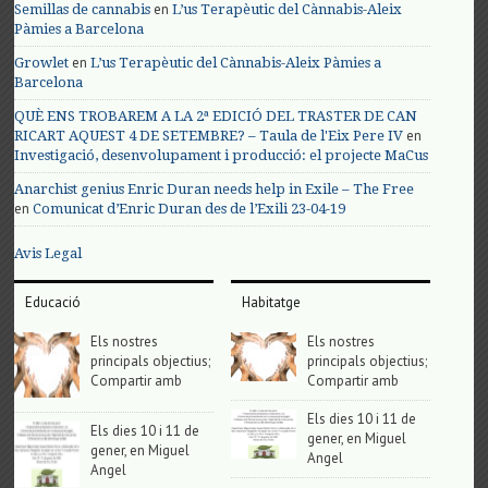
en
Semillas de cannabis
L’us Terapèutic del Cànnabis-Aleix
Pàmies a Barcelona
en
Growlet
L’us Terapèutic del Cànnabis-Aleix Pàmies a
Barcelona
QUÈ ENS TROBAREM A LA 2ª EDICIÓ DEL TRASTER DE CAN
en
RICART AQUEST 4 DE SETEMBRE? – Taula de l'Eix Pere IV
Investigació, desenvolupament i producció: el projecte MaCus
Anarchist genius Enric Duran needs help in Exile – The Free
en
Comunicat d’Enric Duran des de l’Exili 23-04-19
Avis Legal
Educació
Habitatge
Els nostres
Els nostres
principals objectius;
principals objectius;
Compartir amb
Compartir amb
Els dies 10 i 11 de
Els dies 10 i 11 de
gener, en Miguel
gener, en Miguel
Angel
Angel