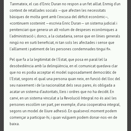
Tanmateix, el cas d’Enric Duran no respon a un fet aïllat. Enmig d’un
context de retallades socials —que afecten les necessitats
bàsiques de molta gent amb l’excusa del dèficit econòmic—,
«continuem sostenint —escrivia Enric Duran— un sistema judicial i
penitenciari que genera un alt volum de despeses econòmiques a
l’administració i, doncs, a la ciutadania, sense que en línies generals
ningú no en surti beneficiat, ni tan sols les afectades i sense que
l’aïllament i patiment de les persones condemnades tingui fi».
Pel que fa a la legitimitat de l’Estat, que posa en paral·lel la
desobediència amb la delinqüència, en el comunicat quedava clar
que no es podia acceptar el model suposadament democràtic de
l’Estat, segons el qual una persona quan neix, en funció del lloc del
seu naixement i de la nacionalitat dels seus pares, és obligada a
acatar un sistema d’autoritats, lleis i ordres que no ha decidit. En
canvi, en un sistema vinculat a la Revolució Integral no és així: les
persones escollim ser part, per exemple, d’una cooperativa integral,
segons un model de lliure adhesió. En qualsevol moment podem
començar a participar-hi, i quan vulguem podem donar-nos-en de
baixa.