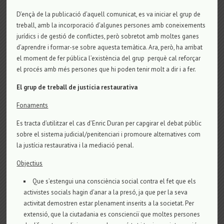
D’ençà de la publicació d’aquell comunicat, es va iniciar el grup de
treball, amb la incorporació d’algunes persones amb coneixements
jurídics i de gestió de conflictes, però sobretot amb moltes ganes
d’aprendre i formar-se sobre aquesta temàtica. Ara, però, ha arribat
el moment de fer pública l’existència del grup perquè cal reforçar
el procés amb més persones que hi poden tenir molt a dir i a fer.
El grup de treball de justícia restaurativa
Fonaments
Es tracta d’utilitzar el cas d’Enric Duran per capgirar el debat públic
sobre el sistema judicial/penitenciari i promoure alternatives com
la justícia restaurativa i la mediació penal.
Objectius
Que s’estengui una consciència social contra el fet que els
activistes socials hagin d’anar a la presó, ja que per la seva
activitat demostren estar plenament inserits a la societat. Per
extensió, que la ciutadania es conscienciï que moltes persones