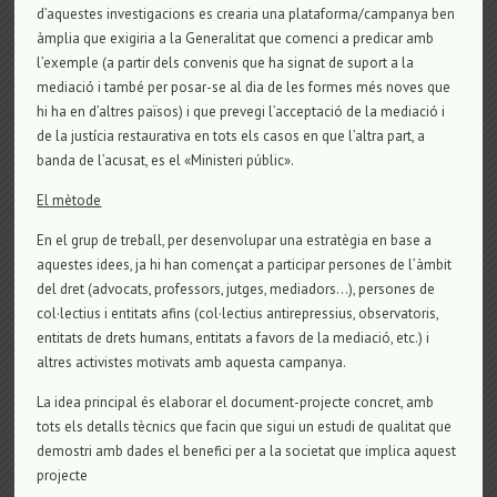
d’aquestes investigacions es crearia una plataforma/campanya ben
àmplia que exigiria a la Generalitat que comenci a predicar amb
l’exemple (a partir dels convenis que ha signat de suport a la
mediació i també per posar-se al dia de les formes més noves que
hi ha en d’altres països) i que prevegi l’acceptació de la mediació i
de la justícia restaurativa en tots els casos en que l’altra part, a
banda de l’acusat, es el «Ministeri públic».
El mètode
En el grup de treball, per desenvolupar una estratègia en base a
aquestes idees, ja hi han començat a participar persones de l’àmbit
del dret (advocats, professors, jutges, mediadors…), persones de
col·lectius i entitats afins (col·lectius antirepressius, observatoris,
entitats de drets humans, entitats a favors de la mediació, etc.) i
altres activistes motivats amb aquesta campanya.
La idea principal és elaborar el document-projecte concret, amb
tots els detalls tècnics que facin que sigui un estudi de qualitat que
demostri amb dades el benefici per a la societat que implica aquest
projecte