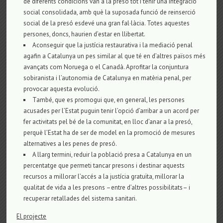
de diferents condicions van a la presó tot i tenir una integració
social consolidada, amb què la suposada funció de reinserció
social de la presó esdevé una gran fal·làcia. Totes aquestes
persones, doncs, haurien d’estar en llibertat.
Aconseguir que la justícia restaurativa i la mediació penal
agafin a Catalunya un pes similar al que té en d’altres països més
avançats com Noruega o el Canadà. Aprofitar la conjuntura
sobiranista i l’autonomia de Catalunya en matèria penal, per
provocar aquesta evolució.
També, que es promogui que, en general, les persones
acusades per l’Estat puguin tenir l’opció d’arribar a un acord per
fer activitats pel bé de la comunitat, en lloc d’anar a la presó,
perquè l’Estat ha de ser de model en la promoció de mesures
alternatives a les penes de presó.
A llarg termini, reduir la població presa a Catalunya en un
percentatge que permeti tancar presons i destinar aquests
recursos a millorar l’accés a la justícia gratuïta, millorar la
qualitat de vida a les presons –entre d’altres possibilitats– i
recuperar retallades del sistema sanitari.
El projecte