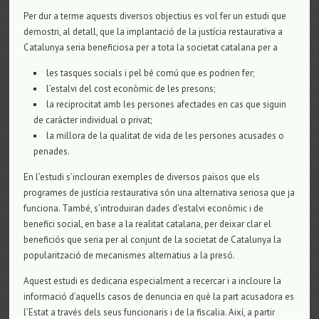
Per dur a terme aquests diversos objectius es vol fer un estudi que
demostri, al detall, que la implantació de la justícia restaurativa a
Catalunya seria beneficiosa per a tota la societat catalana per a
les tasques socials i pel bé comú que es podrien fer;
l’estalvi del cost econòmic de les presons;
la reciprocitat amb les persones afectades en cas que siguin
de caràcter individual o privat;
la millora de la qualitat de vida de les persones acusades o
penades.
En l’estudi s’inclouran exemples de diversos països que els
programes de justícia restaurativa són una alternativa seriosa que ja
funciona. També, s’introduiran dades d’estalvi econòmic i de
benefici social, en base a la realitat catalana, per deixar clar el
beneficiós que seria per al conjunt de la societat de Catalunya la
popularització de mecanismes alternatius a la presó.
Aquest estudi es dedicaria especialment a recercar i a incloure la
informació d’aquells casos de denuncia en què la part acusadora es
l’Estat a través dels seus funcionaris i de la fiscalia. Així, a partir