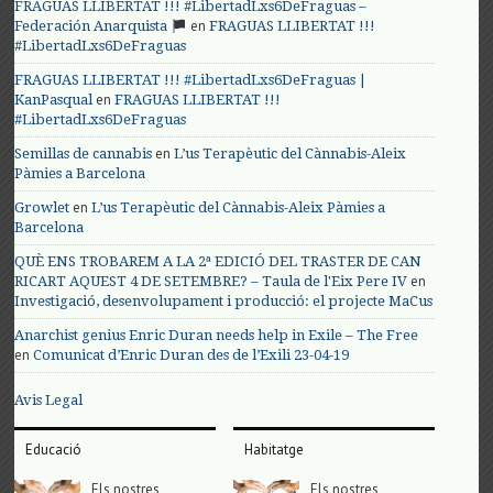
FRAGUAS LLIBERTAT !!! #LibertadLxs6DeFraguas –
en
Federación Anarquista
FRAGUAS LLIBERTAT !!!
#LibertadLxs6DeFraguas
FRAGUAS LLIBERTAT !!! #LibertadLxs6DeFraguas |
en
KanPasqual
FRAGUAS LLIBERTAT !!!
#LibertadLxs6DeFraguas
en
Semillas de cannabis
L’us Terapèutic del Cànnabis-Aleix
Pàmies a Barcelona
en
Growlet
L’us Terapèutic del Cànnabis-Aleix Pàmies a
Barcelona
QUÈ ENS TROBAREM A LA 2ª EDICIÓ DEL TRASTER DE CAN
en
RICART AQUEST 4 DE SETEMBRE? – Taula de l'Eix Pere IV
Investigació, desenvolupament i producció: el projecte MaCus
Anarchist genius Enric Duran needs help in Exile – The Free
en
Comunicat d’Enric Duran des de l’Exili 23-04-19
Avis Legal
Educació
Habitatge
Els nostres
Els nostres