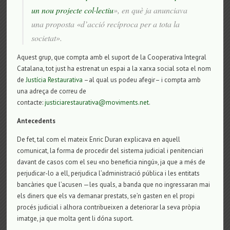
un nou projecte col·lectiu
», en què ja anunciava
una proposta «d’acció recíproca per a tota la
societat».
Aquest grup, que compta amb el suport de la Cooperativa Integral
Catalana, tot just ha estrenat un espai a la xarxa social sota el nom
de
Justícia Restaurativa
–al qual us podeu afegir– i compta amb
una adreça de correu de
contacte:
justiciarestaurativa@moviments.net
.
Antecedents
De fet, tal com el mateix Enric Duran explicava en aquell
comunicat, la forma de procedir del sistema judicial i penitenciari
davant de casos com el seu «no beneficia ningú», ja que a més de
perjudicar-lo a ell, perjudica l’administració pública i les entitats
bancàries que l’acusen —les quals, a banda que no ingressaran mai
els diners que els va demanar prestats, se’n gasten en el propi
procés judicial i alhora contribueixen a deteriorar la seva pròpia
imatge, ja que molta gent li dóna suport.