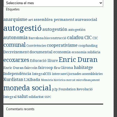
Arxius
Etiquetes
anarquisme
aureasocial
assemblea permanent
art
autogestió
autogestión
autogestión
autonomia
calafou
CIC
CIC
Barcelona
bioconstrucció
comunal
cooperativisme
Convivències
coopfunding
documental
Decreixement
economia
economia solidària
Enric Duran
ecoxarxes
Educació lliure
habitatge
faircoop
Girona
Enric Duran
faircoin
fira
Independència
IntegralCES
intercanvi
jornades assembleàries
Kurdistan
L'Albada
Memòria històrica
mercat
microfinançament
moneda social
Revolució
p2p Foundation
salut
Integral
solidaritat
SSPC
Comentaris recents