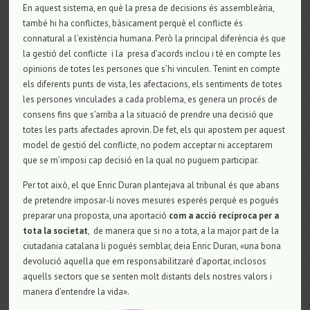
En aquest sistema, en què la presa de decisions és assembleària,
també hi ha conflictes, bàsicament perquè el conflicte és
connatural a l’existència humana. Però la principal diferència és que
la gestió del conflicte i la presa d’acords inclou i té en compte les
opinions de totes les persones que s’hi vinculen. Tenint en compte
els diferents punts de vista, les afectacions, els sentiments de totes
les persones vinculades a cada problema, es genera un procés de
consens fins que s’arriba a la situació de prendre una decisió que
totes les parts afectades aprovin. De fet, els qui apostem per aquest
model de gestió del conflicte, no podem acceptar ni acceptarem
que se m’imposi cap decisió en la qual no puguem participar.
Per tot això, el que Enric Duran plantejava al tribunal és que abans
de pretendre imposar-li noves mesures esperés perquè es pogués
preparar una proposta, una aportació
com a acció recíproca per a
tota la societat
, de manera que si no a tota, a la major part de la
ciutadania catalana li pogués semblar, deia Enric Duran, «una bona
devolució aquella que em responsabilitzaré d’aportar, inclosos
aquells sectors que se senten molt distants dels nostres valors i
manera d’entendre la vida».