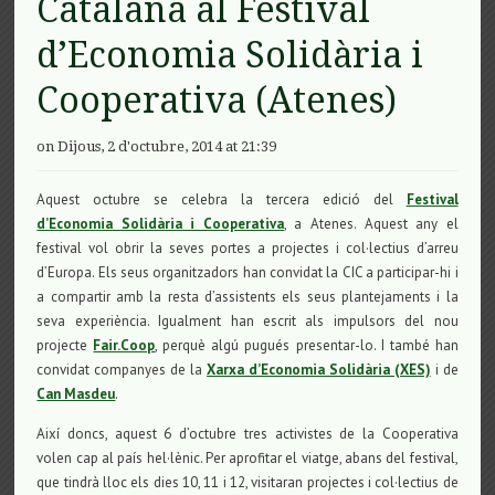
Catalana al Festival
d’Economia Solidària i
Cooperativa (Atenes)
on Dijous, 2 d'octubre, 2014 at 21:39
Aquest octubre se celebra la tercera edició del
Festival
d’Economia Solidària i Cooperativa
, a Atenes. Aquest any el
festival vol obrir la seves portes a projectes i col·lectius d’arreu
d’Europa. Els seus organitzadors han convidat la CIC a participar-hi i
a compartir amb la resta d’assistents els seus plantejaments i la
seva experiència. Igualment han escrit als impulsors del nou
projecte
Fair.Coop
, perquè algú pugués presentar-lo. I també han
convidat companyes de la
Xarxa d’Economia Solidària (XES)
i de
Can Masdeu
.
Així doncs, aquest 6 d’octubre tres activistes de la Cooperativa
volen cap al país hel·lènic. Per aprofitar el viatge, abans del festival,
que tindrà lloc els dies 10, 11 i 12, visitaran projectes i col·lectius de