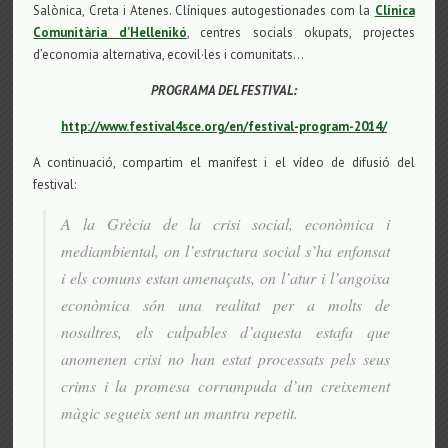
Salònica, Creta i Atenes. Clíniques autogestionades com la
Clínica
Comunitària d’Hellenikó
, centres socials okupats, projectes
d’economia alternativa, ecovil·les i comunitats…
PROGRAMA DEL FESTIVAL:
http://www.festival4sce.org/en/festival-program-2014/
A continuació, compartim el manifest i el vídeo de difusió del
festival:
A la Grècia de la crisi social, econòmica i
mediambiental, on l’estructura social s’ha enfonsat
i els comuns estan amenaçats, on l’atur i l’angoixa
econòmica són una realitat per a molts de
nosaltres, els culpables d’aquesta estafa que
anomenen crisi no han estat processats pels seus
crims i la promesa corrumpuda d’un creixement
màgic segueix sent un mantra repetit.