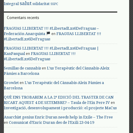
salut
Integral
solidaritat
SSPC
Comentaris recents
FRAGUAS LLIBERTAT !!! #LibertadLxs6DeFraguas –
en
Federación Anarquista
FRAGUAS LLIBERTAT !!!
#LibertadLxs6DeFraguas
FRAGUAS LLIBERTAT !!! #LibertadLxs6DeFraguas |
en
KanPasqual
FRAGUAS LLIBERTAT !!!
#LibertadLxs6DeFraguas
en
Semillas de cannabis
L’us Terapèutic del Cànnabis-Aleix
Pàmies a Barcelona
en
Growlet
L’us Terapèutic del Cànnabis-Aleix Pàmies a
Barcelona
QUÈ ENS TROBAREM A LA 2ª EDICIÓ DEL TRASTER DE CAN
en
RICART AQUEST 4 DE SETEMBRE? – Taula de l'Eix Pere IV
Investigació, desenvolupament i producció: el projecte MaCus
Anarchist genius Enric Duran needs help in Exile – The Free
en
Comunicat d’Enric Duran des de l’Exili 23-04-19