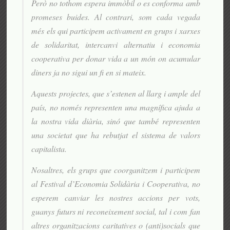
Però no tothom espera immòbil o es conforma amb
promeses buides. Al contrari, som cada vegada
més els qui participem activament en grups i xarxes
de solidaritat, intercanvi alternatiu i economia
cooperativa per donar vida a un món on acumular
diners ja no sigui un fi en si mateix.
Aquests projectes, que s’estenen al llarg i ample del
país, no només representen una magnífica ajuda a
la nostra vida diària, sinó que també representen
una societat que ha rebutjat el sistema de valors
capitalista.
Nosaltres, els grups que coorganitzem i participem
al Festival d’Economia Solidària i Cooperativa, no
esperem canviar les nostres accions per vots,
guanys futurs ni reconeixement social, tal i com fan
altres organitzacions caritatives o (anti)socials que