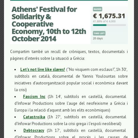
Compartim també un recull de cròniques, textos, documentals i
pàgines d’interès sobre la situació a Grècia:
Let’s not live like slaves!
(“No visquem com esclaus!”, 1h 30′,
subtítols en català, documental de Yannis Youlountas sobre
iniciatives d’autoorganització popular social i econòmica davant
la crisi)
Fascism Inc
(1h 14′, subtítols en castellà, documental
d’Infowar Productions sobre l’auge del neofeixisme a Grècia i
Europa i la relació d’aquest amb les elits econòmiques)
Catastroika
(1h 27′, subtítols en castellà, documental
d’Infowar Productions sobre la crisi grega i l’espoli neoliberal)
Debtocracy
(1h 17′, subtítols en castellà, documental
d’Infowar Productions sobre el procés i les causes de