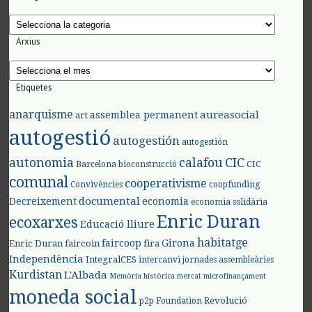
Categories
Arxius
Arxius
Etiquetes
anarquisme
aureasocial
assemblea permanent
art
autogestió
autogestión
autogestión
autonomia
calafou
CIC
CIC
Barcelona
bioconstrucció
comunal
cooperativisme
Convivències
coopfunding
documental
Decreixement
economia
economia solidària
Enric Duran
ecoxarxes
Educació lliure
habitatge
faircoop
Girona
Enric Duran
faircoin
fira
Independència
IntegralCES
intercanvi
jornades assembleàries
Kurdistan
L'Albada
Memòria històrica
mercat
microfinançament
moneda social
Revolució
p2p Foundation