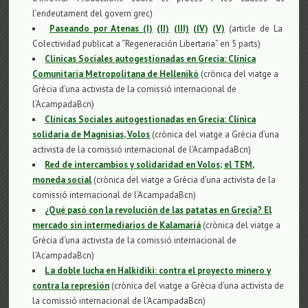
l’endeutament del govern grec)
Paseando por Atenas (I)
(II)
(III)
(IV)
(V)
(article de La
Colectividad publicat a “Regeneración Libertaria” en 5 parts)
Clínicas Sociales autogestionadas en Grecia: Clínica
Comunitaria Metropolitana de Hellenikó
(crònica del viatge a
Grècia d’una activista de la comissió internacional de
l’AcampadaBcn)
Clínicas Sociales autogestionadas en Grecia: Clínica
solidaria de Magnisias, Volos
(crònica del viatge a Grècia d’una
activista de la comissió internacional de l’AcampadaBcn)
Red de intercambios y solidaridad en Volos; el TEM,
moneda social
(crònica del viatge a Grècia d’una activista de la
comissió internacional de l’AcampadaBcn)
¿Qué pasó con la revolución de las patatas en Grecia? El
mercado sin intermediarios de Kalamariá
(crònica del viatge a
Grècia d’una activista de la comissió internacional de
l’AcampadaBcn)
La doble lucha en Halkidiki: contra el proyecto minero y
contra la represión
(crònica del viatge a Grècia d’una activista de
la comissió internacional de l’AcampadaBcn)