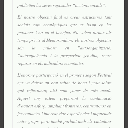
publiciten les seves suposades “accions socials”.
El nostre objectiu final és crear estructures tant
socials com econòmiques que es basin en les
persones i no en el benefici. No volem tornar als
temps prèvis al Memoràndum; els nostres objectius
són la millora en l’autoorganització,
l’autosuficiència i la prosperitat genuïna, sense
reparar en els indicadors econòmics.
L’enorme participació en el primer i segon Festival
ens va deixar un bon sabor de boca i molt sobre
què reflexionar, així com ganes de més acció.
Aquest any estem preparant la continuació
d’aquest esforç: ampliant fronteres, centrant-nos en
fer contactes i intercanviar experiències i inquietuds
entre grups, però també parlant amb els ciutadans