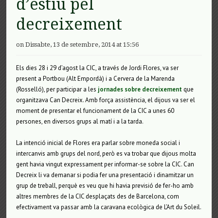
d’estiu pel
decreixement
on Dissabte, 13 de setembre, 2014 at 15:56
Els dies 28 i 29 d’agost la CIC, a través de Jordi Flores, va ser
present a Portbou (Alt Empordà) i a Cervera de la Marenda
(Rosselló), per participar a les
jornades sobre decreixement
que
organitzava Can Decreix. Amb força assistència, el dijous va ser el
moment de presentar el funcionament de la CIC a unes 60
persones, en diversos grups al matí i a la tarda.
La intenció inicial de Flores era parlar sobre moneda social i
intercanvis amb grups del nord, però es va trobar que dijous molta
gent havia vingut expressament per informar-se sobre la CIC. Can
Decreix li va demanar si podia fer una presentació i dinamitzar un
grup de treball, perquè es veu que hi havia previsió de fer-ho amb
altres membres de la CIC desplaçats des de Barcelona, com
efectivament va passar amb la caravana ecològica de L’Art du Soleil.