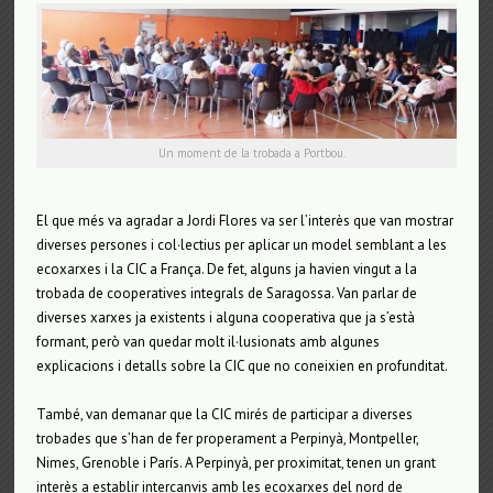
Un moment de la trobada a Portbou.
El que més va agradar a Jordi Flores va ser l’interès que van mostrar
diverses persones i col·lectius per aplicar un model semblant a les
ecoxarxes i la CIC a França. De fet, alguns ja havien vingut a la
trobada de cooperatives integrals de Saragossa. Van parlar de
diverses xarxes ja existents i alguna cooperativa que ja s’està
formant, però van quedar molt il·lusionats amb algunes
explicacions i detalls sobre la CIC que no coneixien en profunditat.
També, van demanar que la CIC mirés de participar a diverses
trobades que s’han de fer properament a Perpinyà, Montpeller,
Nimes, Grenoble i París. A Perpinyà, per proximitat, tenen un grant
interès a establir intercanvis amb les ecoxarxes del nord de