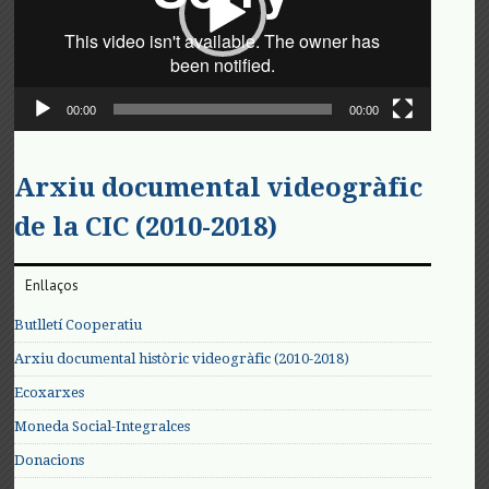
00:00
00:00
Arxiu documental videogràfic
de la CIC (2010-2018)
Enllaços
Butlletí Cooperatiu
Arxiu documental històric videogràfic (2010-2018)
Ecoxarxes
Moneda Social-Integralces
Donacions