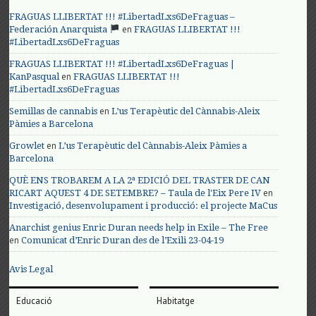
FRAGUAS LLIBERTAT !!! #LibertadLxs6DeFraguas –
en
Federación Anarquista
FRAGUAS LLIBERTAT !!!
#LibertadLxs6DeFraguas
FRAGUAS LLIBERTAT !!! #LibertadLxs6DeFraguas |
en
KanPasqual
FRAGUAS LLIBERTAT !!!
#LibertadLxs6DeFraguas
en
Semillas de cannabis
L’us Terapèutic del Cànnabis-Aleix
Pàmies a Barcelona
en
Growlet
L’us Terapèutic del Cànnabis-Aleix Pàmies a
Barcelona
QUÈ ENS TROBAREM A LA 2ª EDICIÓ DEL TRASTER DE CAN
en
RICART AQUEST 4 DE SETEMBRE? – Taula de l'Eix Pere IV
Investigació, desenvolupament i producció: el projecte MaCus
Anarchist genius Enric Duran needs help in Exile – The Free
en
Comunicat d’Enric Duran des de l’Exili 23-04-19
Avis Legal
Educació
Habitatge