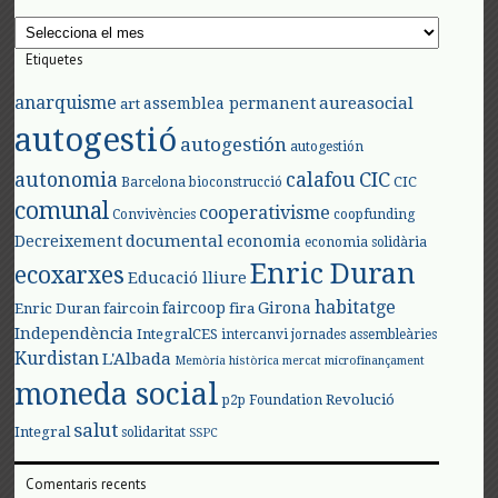
Arxius
Etiquetes
anarquisme
aureasocial
assemblea permanent
art
autogestió
autogestión
autogestión
autonomia
calafou
CIC
CIC
Barcelona
bioconstrucció
comunal
cooperativisme
Convivències
coopfunding
documental
Decreixement
economia
economia solidària
Enric Duran
ecoxarxes
Educació lliure
habitatge
faircoop
Girona
Enric Duran
faircoin
fira
Independència
IntegralCES
intercanvi
jornades assembleàries
Kurdistan
L'Albada
Memòria històrica
mercat
microfinançament
moneda social
Revolució
p2p Foundation
salut
Integral
solidaritat
SSPC
Comentaris recents