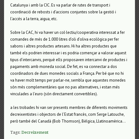
Catalunya i amb la CIC. Es va parlar de rutes de transport i
coordinació de rebosts i d’accions conjuntes sobre la gestió i
l’accés a la terra, aigua, etc.
Sobre la CAC, hi va haver un col·lectiu/cooperativa interessat a fer
comandes de més de 1.000 litres d’oli d’oliva ecològica per fer
sabons i altres productes artesans. Hi ha altres productes que
també els podrien interessar i es podria començar a valorar aquest
tipus d’intercanvis, perquè ells proposaven intercanvi de productes i
pagaments amb moneda social. De fet, es va connectar a dos
coordinadors de dues monedes socials a França. Per bé que no hi
va haver molt temps per parlar-ne, sembla que aquestes monedes
són més complementàries que no pas alternatives, i estan més
vinculades a l’euro (són directament convertibles).
a les trobades hi van ser presents membres de diferents moviments
decreixentistes i objectors de l’Estat francès, com Serge Latouche,
però també del Canadà (Bob Thomson), Bèlgica, Llatinoamèrica…
Tags:
Decreixement