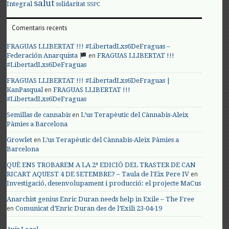
salut
Integral
solidaritat
SSPC
Comentaris recents
FRAGUAS LLIBERTAT !!! #LibertadLxs6DeFraguas –
en
Federación Anarquista
FRAGUAS LLIBERTAT !!!
#LibertadLxs6DeFraguas
FRAGUAS LLIBERTAT !!! #LibertadLxs6DeFraguas |
en
KanPasqual
FRAGUAS LLIBERTAT !!!
#LibertadLxs6DeFraguas
en
Semillas de cannabis
L’us Terapèutic del Cànnabis-Aleix
Pàmies a Barcelona
en
Growlet
L’us Terapèutic del Cànnabis-Aleix Pàmies a
Barcelona
QUÈ ENS TROBAREM A LA 2ª EDICIÓ DEL TRASTER DE CAN
en
RICART AQUEST 4 DE SETEMBRE? – Taula de l'Eix Pere IV
Investigació, desenvolupament i producció: el projecte MaCus
Anarchist genius Enric Duran needs help in Exile – The Free
en
Comunicat d’Enric Duran des de l’Exili 23-04-19