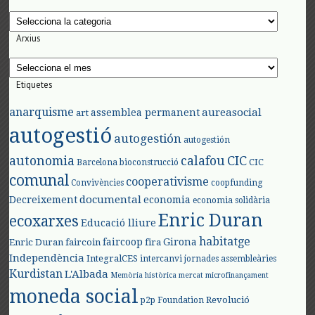
Categories
Arxius
Arxius
Etiquetes
anarquisme
aureasocial
assemblea permanent
art
autogestió
autogestión
autogestión
autonomia
calafou
CIC
CIC
Barcelona
bioconstrucció
comunal
cooperativisme
Convivències
coopfunding
documental
Decreixement
economia
economia solidària
Enric Duran
ecoxarxes
Educació lliure
habitatge
faircoop
Girona
Enric Duran
faircoin
fira
Independència
IntegralCES
intercanvi
jornades assembleàries
Kurdistan
L'Albada
Memòria històrica
mercat
microfinançament
moneda social
Revolució
p2p Foundation