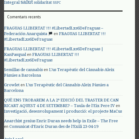
salut
Integral
solidaritat
SSPC
Comentaris recents
FRAGUAS LLIBERTAT !!! #LibertadLxs6DeFraguas –
en
Federación Anarquista
FRAGUAS LLIBERTAT !!!
#LibertadLxs6DeFraguas
FRAGUAS LLIBERTAT !!! #LibertadLxs6DeFraguas |
en
KanPasqual
FRAGUAS LLIBERTAT !!!
#LibertadLxs6DeFraguas
en
Semillas de cannabis
L’us Terapèutic del Cànnabis-Aleix
Pàmies a Barcelona
en
Growlet
L’us Terapèutic del Cànnabis-Aleix Pàmies a
Barcelona
QUÈ ENS TROBAREM A LA 2ª EDICIÓ DEL TRASTER DE CAN
en
RICART AQUEST 4 DE SETEMBRE? – Taula de l'Eix Pere IV
Investigació, desenvolupament i producció: el projecte MaCus
Anarchist genius Enric Duran needs help in Exile – The Free
en
Comunicat d’Enric Duran des de l’Exili 23-04-19