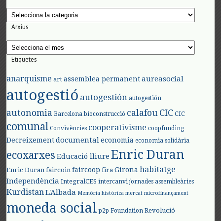
Categories
Arxius
Arxius
Etiquetes
anarquisme
aureasocial
assemblea permanent
art
autogestió
autogestión
autogestión
autonomia
calafou
CIC
CIC
Barcelona
bioconstrucció
comunal
cooperativisme
Convivències
coopfunding
documental
Decreixement
economia
economia solidària
Enric Duran
ecoxarxes
Educació lliure
habitatge
faircoop
Girona
Enric Duran
faircoin
fira
Independència
IntegralCES
intercanvi
jornades assembleàries
Kurdistan
L'Albada
Memòria històrica
mercat
microfinançament
moneda social
Revolució
p2p Foundation