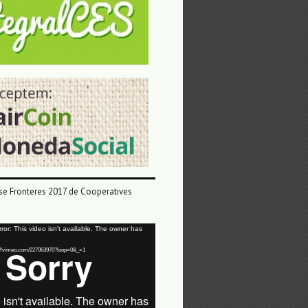
e Fronteres 2017 de Cooperatives
or: This video isn't available. The owner has
tps://vimeo.com/227063970?loop=0&_=1