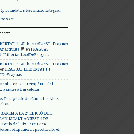
Revolució Integral
p2p Foundation
itat
SSPC
ecents
BERTAT !!! #LibertadLxs6DeFraguas
en
 Anarquista
FRAGUAS
! #LibertadLxs6DeFraguas
BERTAT !!! #LibertadLxs6DeFraguas
en
FRAGUAS LLIBERTAT !!!
s6DeFraguas
en
annabis
L’us Terapèutic del
ix Pàmies a Barcelona
us Terapèutic del Cànnabis-Aleix
celona
BAREM A LA 2ª EDICIÓ DEL
CAN RICART AQUEST 4 DE
en
Taula de l'Eix Pere IV
 desenvolupament i producció: el