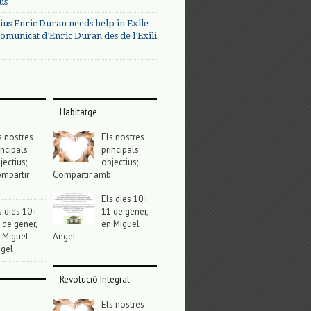
us
ius Enric Duran needs help in Exile –
omunicat d’Enric Duran des de l’Exili
Habitatge
s nostres
Els nostres
incipals
principals
jectius;
objectius;
mpartir
Compartir amb
Els dies 10 i
s dies 10 i
11 de gener,
 de gener,
en Miguel
 Miguel
Angel
gel
Revolució Integral
Els nostres