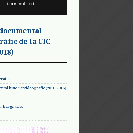
 documental
ràfic de la CIC
018)
eratiu
tal històric videogràfic (2010-2018)
-Integralces