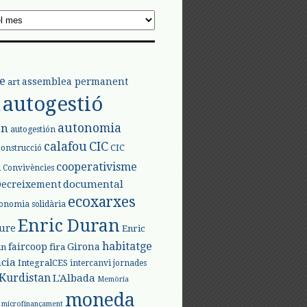
e
assemblea permanent
art
autogestió
l
autonomia
ón
autogestión
calafou
CIC
CIC
construcció
l
cooperativisme
Convivències
documental
Decreixement
ecoxarxes
onomia solidària
Enric Duran
iure
Enric
habitatge
faircoop
Girona
in
fira
cia
IntegralCES
intercanvi
jornades
Kurdistan
L'Albada
Memòria
moneda
microfinançament