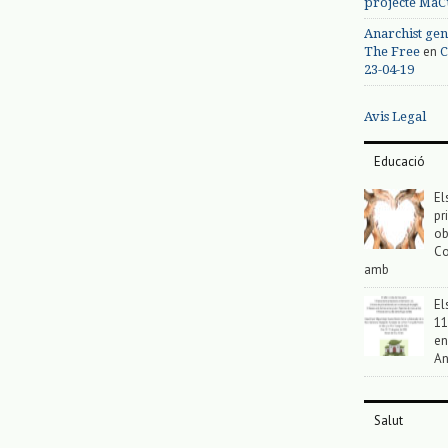
projecte MaC
Anarchist gen
en
The Free
C
23-04-19
Avis Legal
Educació
El
pr
ob
Co
amb
El
11
en
An
Salut