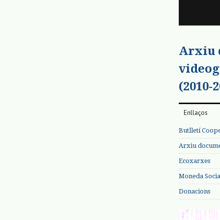
Arxiu
videog
(2010-2
Enllaços
Butlletí Coop
Arxiu documen
Ecoxarxes
Moneda Social
Donacions