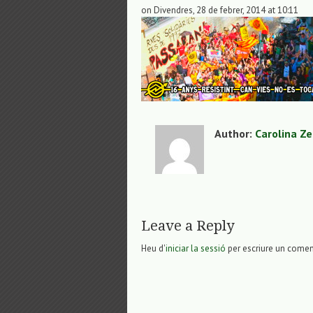
on Divendres, 28 de febrer, 2014 at 10:11
Author:
Carolina Z
Leave a Reply
Heu d'
iniciar la sessió
per escriure un comen