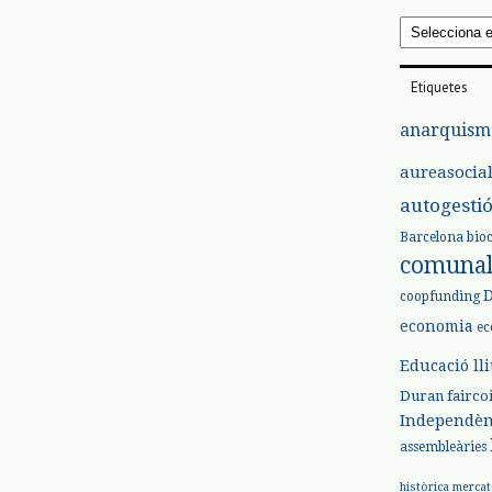
Arxius
Etiquetes
anarquism
aureasocia
autogesti
Barcelona
bio
comuna
coopfunding
economia
ec
Educació ll
Duran
fairco
Independèn
assembleàries
històrica
mercat