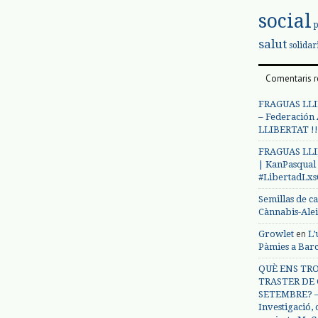
social
salut
solidar
Comentaris r
FRAGUAS LLI
– Federación
LLIBERTAT !!
FRAGUAS LLI
| KanPasqual
#LibertadLx
Semillas de c
Cànnabis-Ale
en
Growlet
L’
Pàmies a Bar
QUÈ ENS TRO
TRASTER DE 
SETEMBRE? – 
Investigació,