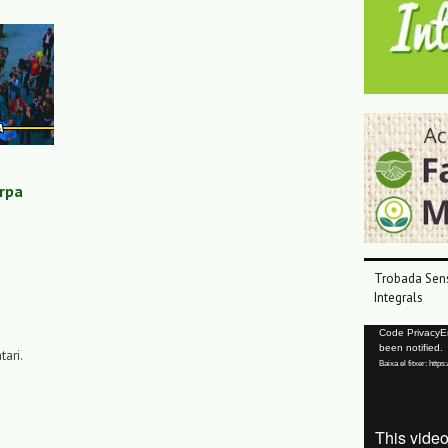
erpa
Trobada Sens
Integrals
Reproductor
Code PrivacyErr
been notified.
de
tari.
Baixa el fitxer: ht
vídeo