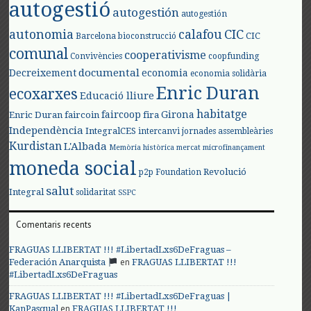
autogestió
autogestión
autogestión
autonomia
calafou
CIC
CIC
Barcelona
bioconstrucció
comunal
cooperativisme
Convivències
coopfunding
documental
Decreixement
economia
economia solidària
Enric Duran
ecoxarxes
Educació lliure
habitatge
faircoop
Girona
Enric Duran
faircoin
fira
Independència
IntegralCES
intercanvi
jornades assembleàries
Kurdistan
L'Albada
Memòria històrica
mercat
microfinançament
moneda social
Revolució
p2p Foundation
salut
Integral
solidaritat
SSPC
Comentaris recents
FRAGUAS LLIBERTAT !!! #LibertadLxs6DeFraguas –
en
Federación Anarquista
FRAGUAS LLIBERTAT !!!
#LibertadLxs6DeFraguas
FRAGUAS LLIBERTAT !!! #LibertadLxs6DeFraguas |
en
KanPasqual
FRAGUAS LLIBERTAT !!!