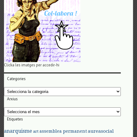
Clicka les imatges per accedir-hi
Categories
Categories
Arxius
Arxius
Etiquetes
anarquisme
aureasocial
assemblea permanent
art