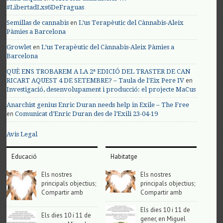
#LibertadLxs6DeFraguas
en
Semillas de cannabis
L’us Terapèutic del Cànnabis-Aleix
Pàmies a Barcelona
en
Growlet
L’us Terapèutic del Cànnabis-Aleix Pàmies a
Barcelona
QUÈ ENS TROBAREM A LA 2ª EDICIÓ DEL TRASTER DE CAN
en
RICART AQUEST 4 DE SETEMBRE? – Taula de l'Eix Pere IV
Investigació, desenvolupament i producció: el projecte MaCus
Anarchist genius Enric Duran needs help in Exile – The Free
en
Comunicat d’Enric Duran des de l’Exili 23-04-19
Avis Legal
Educació
Habitatge
Els nostres
Els nostres
principals objectius;
principals objectius;
Compartir amb
Compartir amb
Els dies 10 i 11 de
Els dies 10 i 11 de
gener, en Miguel