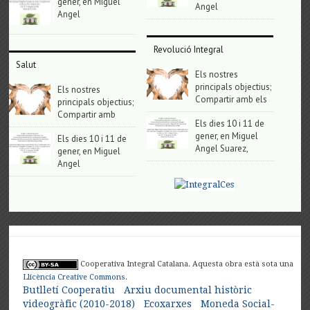
gener, en Miguel
Angel
Angel
Revolució Integral
Salut
Els nostres
principals objectius;
Els nostres
Compartir amb els
principals objectius;
Compartir amb
Els dies 10 i 11 de
gener, en Miguel
Els dies 10 i 11 de
Angel Suarez,
gener, en Miguel
Angel
Cooperativa Integral Catalana. Aquesta obra està sota una
Llicència Creative Commons
.
Butlletí Cooperatiu
Arxiu documental històric
videogràfic (2010-2018)
Ecoxarxes
Moneda Social-