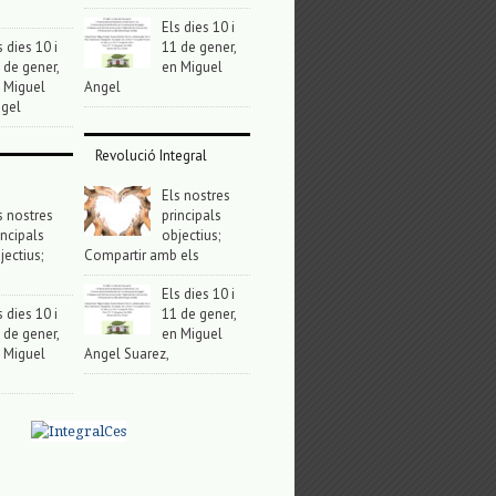
Els dies 10 i
s dies 10 i
11 de gener,
 de gener,
en Miguel
 Miguel
Angel
gel
Revolució Integral
Els nostres
s nostres
principals
incipals
objectius;
jectius;
Compartir amb els
Els dies 10 i
s dies 10 i
11 de gener,
 de gener,
en Miguel
 Miguel
Angel Suarez,