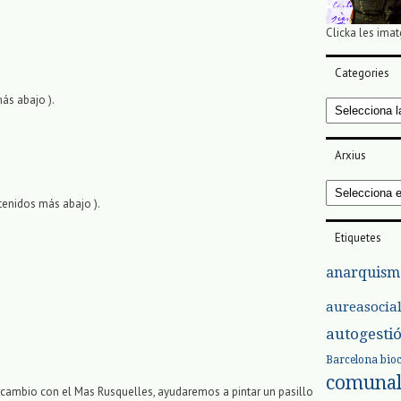
Clicka les imat
Categories
más abajo ).
Categories
Arxius
Arxius
tenidos más abajo ).
Etiquetes
anarquism
aureasocia
autogesti
Barcelona
bio
comuna
cambio con el Mas Rusquelles, ayudaremos a pintar un pasillo