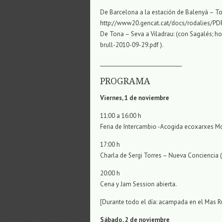
De Barcelona a la estación de Balenyà – Ton
http://www20.gencat.cat/docs/rodalies/PDF
De Tona – Seva a Viladrau: (con Sagalés; h
brull-2010-09-29.pdf ).
_________________________________
PROGRAMA
Viernes, 1 de noviembre
11:00 a 16:00 h
Feria de Intercambio -Acogida ecoxarxes M
17:00 h
Charla de Sergi Torres – Nueva Conciencia (e
20:00 h
Cena y Jam Session abierta.
[Durante todo el día: acampada en el Mas R
Sábado, 2 de noviembre