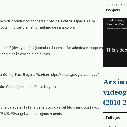
Trobada Sens
Integrals
Reproductor
Code PrivacyErr
aco de dormir y colchonetas. Sólo para casos especiales se
been notified.
de
ctar (indicarlo en el formulario de inscricpió ).
Baixa el fitxer: ht
vídeo
án: 2 (desayuno ), 3 (comida ), 3 ( cena ). Se admitirá el pago en
trabajo en la cocina o en el Mas.
a Bofill ). Para llegar a Viladrau https://maps.google.es/maps?
Arxiu
re Claret ( junto a la Plaza Mayor ).
videog
(2010-2
 una parada en la Feria de la Ecoxarxa del Montseny, por favor,
679378790/angelsvendrell@moviments.net )
Enllaços