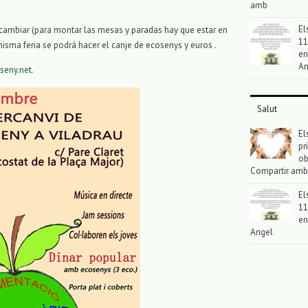
amb
El
rcambiar (para montar las mesas y paradas hay que estar en
11
misma feria se podrá hacer el canje de ecosenys y euros .
en
An
seny.ne
t.
Salut
El
pr
ob
Compartir amb
El
11
en
Angel