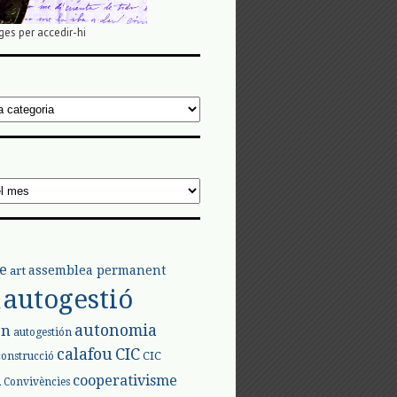
ges per accedir-hi
e
assemblea permanent
art
autogestió
l
autonomia
ón
autogestión
calafou
CIC
CIC
construcció
l
cooperativisme
Convivències