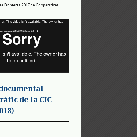
e Fronteres 2017 de Cooperatives
or: This video isn't available. The owner has
tps://vimeo.com/227063970?loop=0&_=1
 documental
ràfic de la CIC
018)