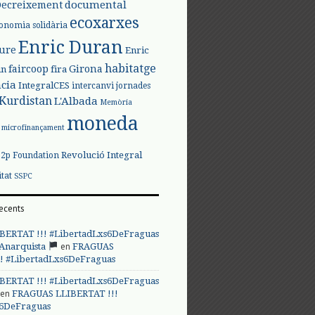
documental
Decreixement
ecoxarxes
onomia solidària
Enric Duran
iure
Enric
habitatge
faircoop
Girona
in
fira
cia
IntegralCES
intercanvi
jornades
Kurdistan
L'Albada
Memòria
moneda
microfinançament
Revolució Integral
p2p Foundation
itat
SSPC
ecents
BERTAT !!! #LibertadLxs6DeFraguas
en
 Anarquista
FRAGUAS
! #LibertadLxs6DeFraguas
BERTAT !!! #LibertadLxs6DeFraguas
en
FRAGUAS LLIBERTAT !!!
s6DeFraguas