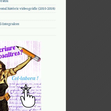
eratiu
tal històric videogràfic (2010-2018)
-Integralces