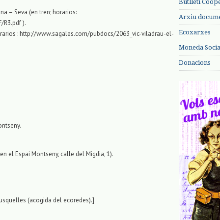
Butlletí Coop
a – Seva (en tren; horarios:
Arxiu documen
/R3.pdf ).
Ecoxarxes
orarios : http://www.sagales.com/pubdocs/2063_vic-viladrau-el-
Moneda Social
Donacions
ontseny.
n el Espai Montseny, calle del Migdia, 1).
usquelles (acogida del ecoredes).]