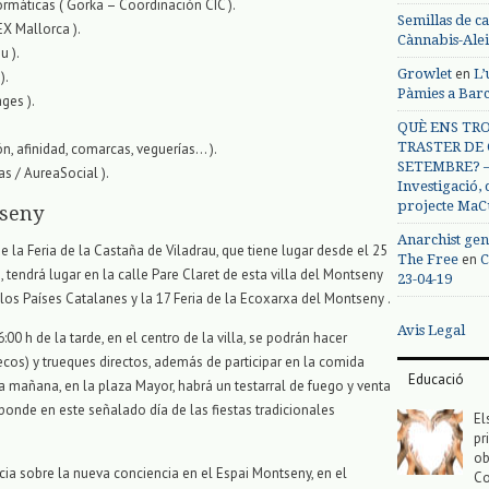
rmáticas ( Gorka – Coordinación CIC ).
Semillas de c
EX Mallorca ).
Cànnabis-Ale
u ).
en
Growlet
L’
).
Pàmies a Bar
ges ).
QUÈ ENS TRO
TRASTER DE 
, afinidad, comarcas, veguerías… ).
SETEMBRE? – 
s / AureaSocial ).
Investigació,
projecte MaC
tseny
Anarchist gen
 la Feria de la Castaña de Viladrau, que tiene lugar desde el 25
en
The Free
C
 tendrá lugar en la calle Pare Claret de esta villa del Montseny
23-04-19
los Países Catalanes y la 17 Feria de la Ecoxarxa del Montseny .
Avis Legal
00 h de la tarde, en el centro de la villa, se podrán hacer
cos) y trueques directos, además de participar en la comida
Educació
a mañana, en la plaza Mayor, habrá un testarral de fuego y venta
onde en este señalado día de las fiestas tradicionales
El
pr
ob
cia sobre la nueva conciencia en el Espai Montseny, en el
Co