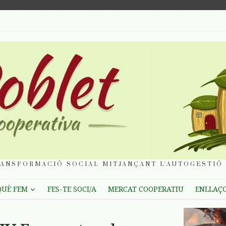
ANSFORMACIÓ SOCIAL MITJANÇANT L'AUTOGESTIÓ 
QUÈ FEM
FES-TE SOCI/A
MERCAT COOPERATIU
ENLLAÇ