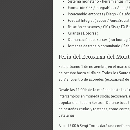
Sistema monetario / herramientas info
Formación CES / IntegralCes ( Anna / 
Intercambio entonces ( Diego / Calafo
Festival Integral ( Sebas / AureaSocial 
Relación ecoxarxes / CIC ( Sisu / EX Ba
Crianza ( Dolores ).
Demarcación ecoxarxes (por biorregión
Jornadas de trabajo comunitario ( Seba
Feria del Ecoxarxa del Mon
Este próximo 1 de noviembre, en el marco de
de octubre hasta el día de Todos los Santos,
el IV encuentro de Ecoredes (ecoxarxes) de 
Desde las 11:00 h de la mañana hasta las 16:
intercambios en moneda social (ecosenys, e
popular o en la Jam Session. Durante toda l
de castañas crudas y tostadas, como corresp
catalanas.
A las 17:00 h Sergi Torres dará una conferen