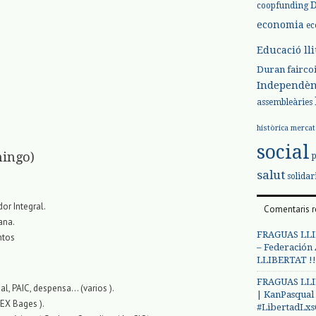
coopfunding
economia
ec
Educació ll
Duran
fairco
Independèn
assembleàries
històrica
mercat
social
ingo)
salut
solidar
or Integral.
Comentaris r
ana.
FRAGUAS LLI
ntos
– Federación
LLIBERTAT !!
FRAGUAS LLI
l, PAIC, despensa… (varios ).
| KanPasqual
 EX Bages ).
#LibertadLx