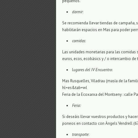
pequeños.
dormir
:
Se recomienda llevar tiendas de campaña, s
habilitarán espacios en Mas para poder perno
comidas
:
Las unidades monetarias para las comidas ser
euros, ecos, ecobàsics y / o intercambio de 
l
ugares del IV Encuentro
:
Mas Rusquelles, Viladrau (masía de la famili
hl=es&tab=wl
Feria de la Ecoxarxa del Montseny : calle Pad
Feria:
Si deseáis llevar vuestros productos y hacer
poneos en contacto con Àngels Vendrell (
transporte
: