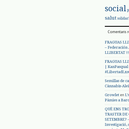
social
salut
solidar
Comentaris r
FRAGUAS LLI
– Federación
LLIBERTAT !!
FRAGUAS LLI
| KanPasqual
#LibertadLx
Semillas de c
Cànnabis-Ale
en
Growlet
L’
Pàmies a Bar
QUÈ ENS TRO
TRASTER DE 
SETEMBRE? – 
Investigació,