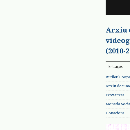
Arxiu
videog
(2010-2
Enllaços
Butlletí Coop
Arxiu documen
Ecoxarxes
Moneda Social
Donacions