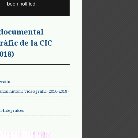
 documental
ràfic de la CIC
018)
eratiu
tal històric videogràfic (2010-2018)
-Integralces