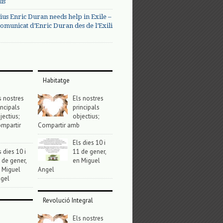
us
ius Enric Duran needs help in Exile –
omunicat d’Enric Duran des de l’Exili
Habitatge
s nostres
Els nostres
incipals
principals
jectius;
objectius;
mpartir
Compartir amb
Els dies 10 i
s dies 10 i
11 de gener,
 de gener,
en Miguel
 Miguel
Angel
gel
Revolució Integral
Els nostres