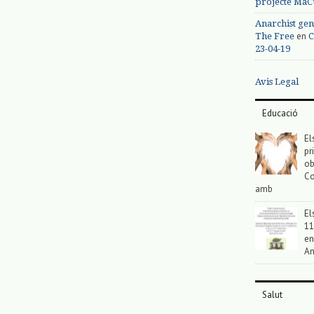
projecte MaC
Anarchist gen
en
The Free
C
23-04-19
Avis Legal
Educació
El
pr
ob
Co
amb
El
11
en
An
Salut