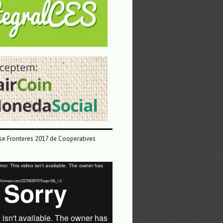
e Fronteres 2017 de Cooperatives
or: This video isn't available. The owner has
tps://vimeo.com/227063970?loop=0&_=1