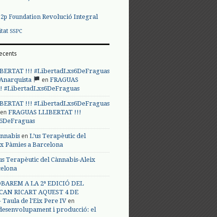
Revolució Integral
p2p Foundation
itat
SSPC
ecents
BERTAT !!! #LibertadLxs6DeFraguas
en
 Anarquista
FRAGUAS
! #LibertadLxs6DeFraguas
BERTAT !!! #LibertadLxs6DeFraguas
en
FRAGUAS LLIBERTAT !!!
s6DeFraguas
en
annabis
L’us Terapèutic del
ix Pàmies a Barcelona
us Terapèutic del Cànnabis-Aleix
celona
BAREM A LA 2ª EDICIÓ DEL
CAN RICART AQUEST 4 DE
en
Taula de l'Eix Pere IV
 desenvolupament i producció: el