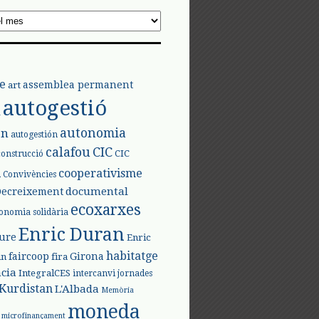
e
assemblea permanent
art
autogestió
l
autonomia
ón
autogestión
calafou
CIC
CIC
construcció
l
cooperativisme
Convivències
documental
Decreixement
ecoxarxes
onomia solidària
Enric Duran
iure
Enric
habitatge
faircoop
Girona
in
fira
cia
IntegralCES
intercanvi
jornades
Kurdistan
L'Albada
Memòria
moneda
microfinançament