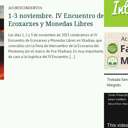
ACONTECIMIENTOS
1-3 noviembre. IV Encuentro de
Ecoxarxes y Monedas Libres
Los días 1, 2 y 3 de noviembre de 2013 celebramos el IV
Encuentro de Ecoxarxes y Monedas Libres en Viladrau, que
coincidirá con la Feria de Intercambio de la Ecoxarxa del
Montseny (en el marco de Fira Viladrau). Es muy importante,
de cara a la logística del IV Encuentro, […]
Trobada Sens
Integrals
Reproductor
Code PrivacyErr
been notified.
de
Baixa el fitxer: ht
vídeo