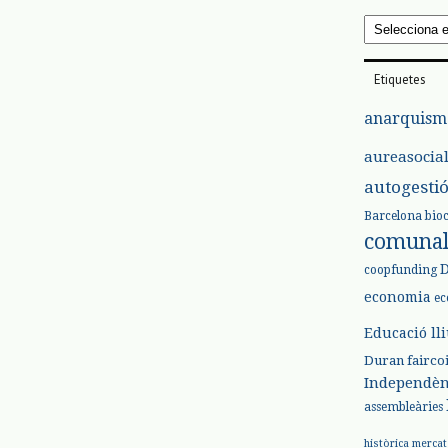
Arxius
Etiquetes
anarquism
aureasocia
autogesti
Barcelona
bio
comuna
coopfunding
economia
ec
Educació ll
Duran
fairco
Independèn
assembleàries
històrica
mercat